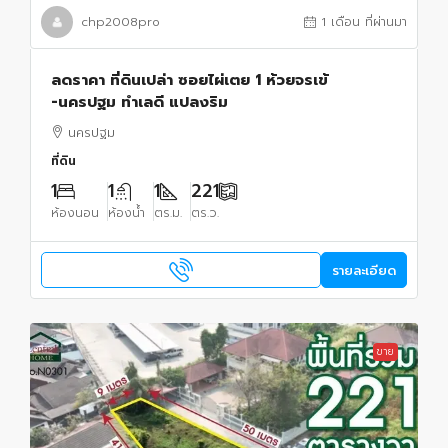
chp2008pro
1 เดือน ที่ผ่านมา
ลดราคา ที่ดินเปล่า ซอยไผ่เตย 1 ห้วยจรเข้
-นครปฐม ทำเลดี แปลงริม
นครปฐม
ที่ดิน
1
1
1
221
ห้องนอน
ห้องน้ำ
ตร.ม.
ตร.ว.
รายละเอียด
ขาย