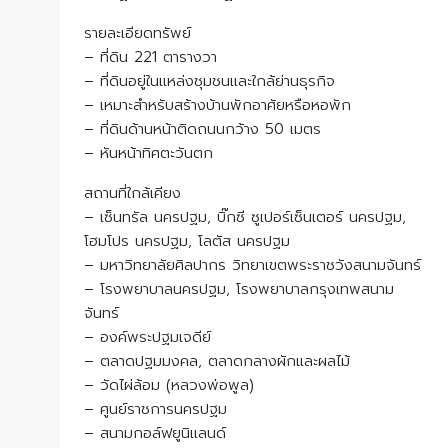
รายละเอียดทรัพย์
– ที่ดิน 221 ตารางวา
– ที่ดินอยู่ในแหล่งชุมชนและใกล้ย่านธุรกิจ
– เหมาะสำหรับสร้างบ้านพักอาศัยหรือหอพัก
– ที่ดินด้านหน้าติดถนนกว้าง 50 เมตร
– หันหน้าทิศตะวันตก
สถานที่ใกล้เคียง
– เซ็นทรัล นครปฐม, บิ๊กซี ซูเปอร์เซ็นเตอร์ นครปฐม,
โฮมโปร นครปฐม, โลตัส นครปฐม
– มหาวิทยาลัยศิลปากร วิทยาเขตพระราชวังสนามจันทร์​
– โรงพยาบาลนครปฐม, โรงพยาบาลกรุงเทพสนาม
จันทร์
– องค์พระปฐมเจดีย์
– ตลาดปฐมมงคล, ตลาดกลางผักและผลไม้
– วัดไผ่ล้อม (หลวงพ่อพูล)
– ศูนย์ราชการนครปฐม
– สนามกอล์ฟยูนิแลนด์