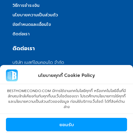
วิธีการชำระเงิน
นโยบายความเป็นส่วนตัว
ข้อกำหนดและเงื่อนไข
ติดต่อเรา
ติดต่อเรา
บริษัท เบสท์โฮมคอนโด จำกัด
101/399 หมู่ 7 แขวงลําผักชี เขตหนองจอก
นโยบายคุกกี้ Cookie Policy
กรุงเทพมหานคร 10530
info@besthomecondo.com
BESTHOMECONDO.COM มีการใช้งานเทคโนโลยีคุกกี้ หรือเทคโนโลยีอื่นที่มี
ลักษณะใกล้เคียงกันกับคุกกี้บนเว็บไซต์ของเรา โปรดศึกษานโยบายการใช้คุกกี้
และนโยบายความเป็นส่วนตัวของข้อมูล ก่อนใช้บริการเว็บไซต์ ได้ที่ลิงค์ด้าน
ล่าง
© Copyright 2024 BESTHOMECONDO CO., LTD. - All rights
ยอมรับ
reserved