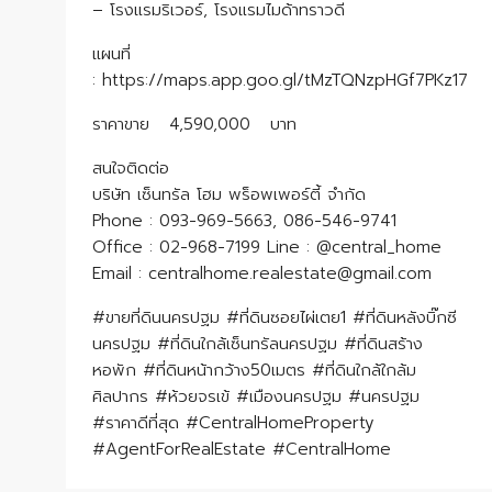
– โรงแรมริเวอร์, โรงแรมไมด้าทราวดี
แผนที่
: https://maps.app.goo.gl/tMzTQNzpHGf7PKz17
ราคาขาย 4,590,000 บาท
​​​​​​​สนใจติดต่อ
บริษัท เซ็นทรัล โฮม พร็อพเพอร์ตี้ จำกัด
Phone : 093-969-5663, 086-546-9741
Office : 02-968-7199 Line : @central_home
​​​​​​​Email : centralhome.realestate@gmail.com
#ขายที่ดินนครปฐม #ที่ดินซอยไผ่เตย1 #ที่ดินหลังบิ๊กซี
นครปฐม #ที่ดินใกล้เซ็นทรัลนครปฐม #ที่ดินสร้าง
หอพัก #ที่ดินหน้ากว้าง50เมตร #ที่ดินใกล้ใกล้ม
ศิลปากร #ห้วยจรเข้ #เมืองนครปฐม #นครปฐม
#ราคาดีที่สุด #CentralHomeProperty
#AgentForRealEstate #CentralHome