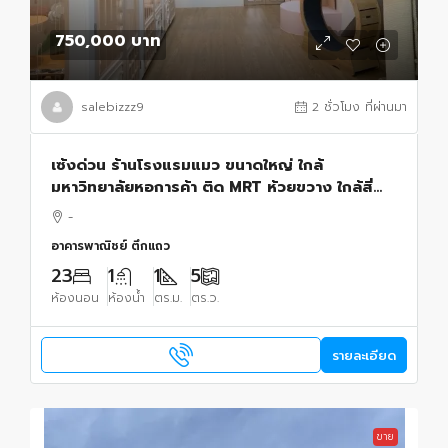
750,000 บาท
salebizzz9
2 ชั่วโมง ที่ผ่านมา
เซ้งด่วน ร้านโรงแรมแมว ขนาดใหญ่ ใกล้
มหาวิทยาลัยหอการค้า ติด MRT ห้วยขวาง ใกล้สี่
แยกห้วยขวาง
-
อาคารพาณิชย์ ตึกแถว
23
1
1
5
ห้องนอน
ห้องน้ำ
ตร.ม.
ตร.ว.
รายละเอียด
ขาย