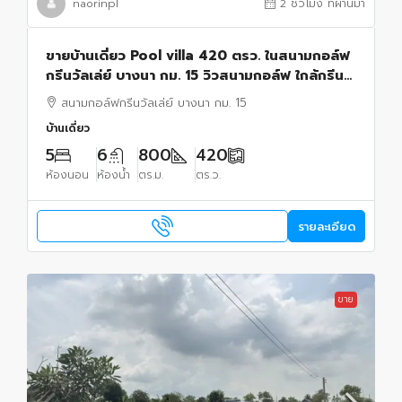
naorinpl
2 ชั่วโมง ที่ผ่านมา
ขายบ้านเดี่ยว Pool villa 420 ตรว. ในสนามกอล์ฟ
กรีนวัลเล่ย์ บางนา กม. 15 วิวสนามกอล์ฟ ใกล้กรีน+
วิวทะเลสาป ใกล้สนามบินสุวรรณภูมิ
สนามกอล์ฟกรีนวัลเล่ย์ บางนา กม. 15
บ้านเดี่ยว
5
6
800
420
ห้องนอน
ห้องน้ำ
ตร.ม.
ตร.ว.
รายละเอียด
ขาย