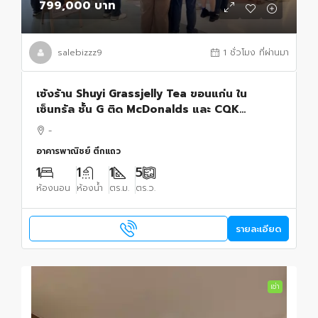
799,000 บาท
salebizzz9
1 ชั่วโมง ที่ผ่านมา
เซ้งร้าน Shuyi Grassjelly Tea ขอนแก่น ใน
เซ็นทรัล ชั้น G ติด McDonalds และ CQK
Hotpot ตรงข้าม MUJI
-
อาคารพาณิชย์ ตึกแถว
1
1
1
5
ห้องนอน
ห้องน้ำ
ตร.ม.
ตร.ว.
รายละเอียด
เช่า