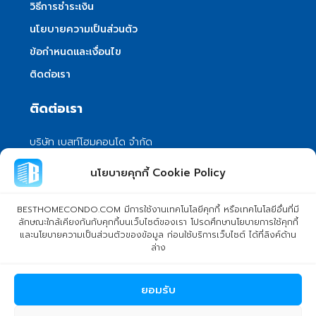
วิธีการชำระเงิน
นโยบายความเป็นส่วนตัว
ข้อกำหนดและเงื่อนไข
ติดต่อเรา
ติดต่อเรา
บริษัท เบสท์โฮมคอนโด จำกัด
101/399 หมู่ 7 แขวงลําผักชี เขตหนองจอก
นโยบายคุกกี้ Cookie Policy
กรุงเทพมหานคร 10530
info@besthomecondo.com
BESTHOMECONDO.COM มีการใช้งานเทคโนโลยีคุกกี้ หรือเทคโนโลยีอื่นที่มี
ลักษณะใกล้เคียงกันกับคุกกี้บนเว็บไซต์ของเรา โปรดศึกษานโยบายการใช้คุกกี้
และนโยบายความเป็นส่วนตัวของข้อมูล ก่อนใช้บริการเว็บไซต์ ได้ที่ลิงค์ด้าน
ล่าง
© Copyright 2024 BESTHOMECONDO CO., LTD. - All rights
ยอมรับ
reserved