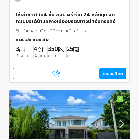
ให้เช่าทาวโฮม4 ชั้น ซอย ศรีด่าน 24 หลังมุม จด
ทะเบียนได้บ้านกลางเมืองบริติชทาวน์ศรีนครินทร์
ถนนบางนา-ตราด ถนนสุขุมวิท, เทพารักษ์
-บ้านกลางเมืองบริติชทาวน์ศรีนครินทร์
ทาวน์โฮม ทาวน์เฮ้าส์
3
4
350
25
ห้องนอน
ห้องน้ำ
ตร.ม.
ตร.ว.
รายละเอียด
เช่า