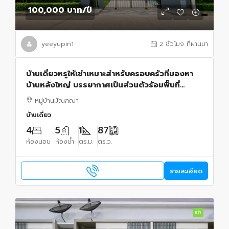
100,000 บาท
/ปี
yeeyupin1
2 ชั่วโมง ที่ผ่านมา
บ้านเดี่ยวหรูให้เช่าเหมาะสำหรับครอบครัวที่มองหา
บ้านหลังใหญ่ บรรยากาศเป็นส่วนตัวร้อมพื้นที่
ใช้สอยครบครัน
หมู่บ้านมัณฑณา
บ้านเดี่ยว
4
5
1
87
ห้องนอน
ห้องน้ำ
ตร.ม.
ตร.ว.
รายละเอียด
เช่า