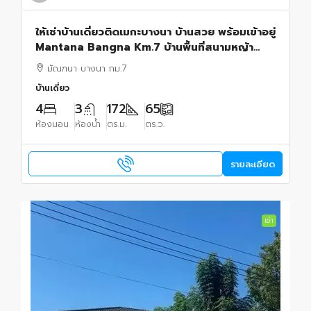
ให้เช่าบ้านเดี่ยวติดเมกะบางนา บ้านสวย พร้อมเข้าอยู่
Mantana Bangna Km.7 บ้านพื้นที่สนามหญ้า
กว้าง ส่วนกลางอลังการ ถนนกว้าง ทะเลสาบ
มัณฑนา บางนา กม.7
บ้านเดี่ยว
4
3
172
65
ห้องนอน
ห้องน้ำ
ตร.ม.
ตร.ว.
รายละเอียด
เช่า