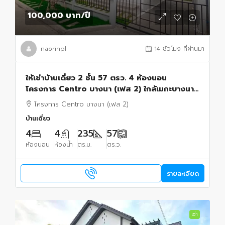
100,000 บาท
/ปี
naorinpl
14 ชั่วโมง ที่ผ่านมา
ให้เช่าบ้านเดี่ยว 2 ชั้น 57 ตรว. 4 ห้องนอน
โครงการ Centro บางนา (เฟส 2) ใกล้เมกะบางนา
เฟอร์พร้อมเข้าอยู่
โครงการ Centro บางนา (เฟส 2)
บ้านเดี่ยว
4
4
235
57
ห้องนอน
ห้องน้ำ
ตร.ม.
ตร.ว.
รายละเอียด
เช่า