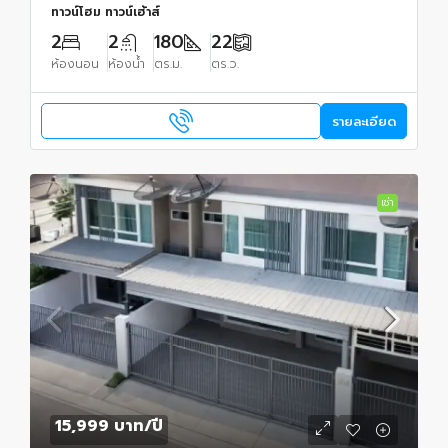
ทาวน์โฮม ทาวน์เฮ้าส์
2
2
180
22
ห้องนอน
ห้องน้ำ
ตร.ม.
ตร.ว.
รายละเอียด
เช่า
15,999 บาท
/ปี