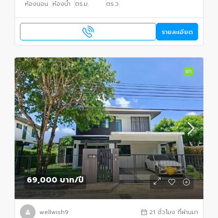
ห้องนอน
ห้องน้ำ
ตร.ม.
ตร.ว.
รายละเอียด
เช่า
69,000 บาท
/ปี
wellwish9
21 ชั่วโมง ที่ผ่านมา