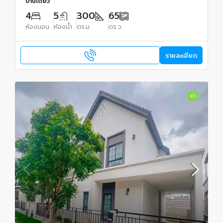
บ้านเดี่ยว
4
5
300
65
ห้องนอน
ห้องน้ำ
ตร.ม.
ตร.ว.
รายละเอียด
เช่า