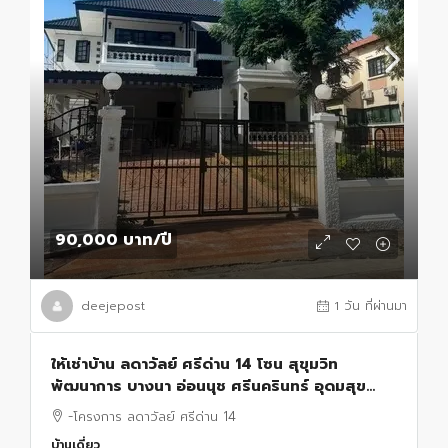
90,000 บาท
/ปี
deejepost
1 วัน ที่ผ่านมา
ให้เช่าบ้าน ลดาวัลย์ ศรีด่าน 14 โซน สุขุมวิท
พัฒนาการ บางนา อ่อนนุช ศรีนครินทร์ อุดมสุข
สำโรง จดทะเบียนได้ เลี้ยงสัตว์ได้ มีห้องแม่บ้าน
-โครงการ ลดาวัลย์ ศรีด่าน 14
บ้านเดี่ยว