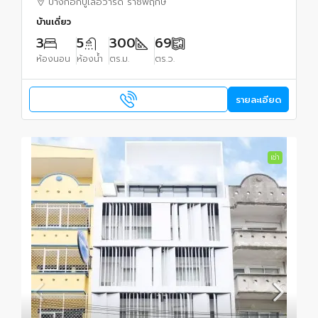
บางกอกบูเลอวาร์ด ราชพฤกษ์
บ้านเดี่ยว
3
5
300
69
ห้องนอน
ห้องน้ำ
ตร.ม.
ตร.ว.
รายละเอียด
เช่า