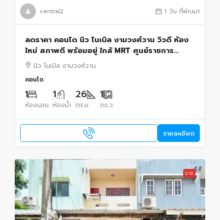
central2
1 วัน ที่ผ่านมา
ลดราคา คอนโด นิว โนเบิล งามวงศ์วาน วิวดี ห้อง
ใหม่ สภาพดี พร้อมอยู่ ใกล้ MRT ศูนย์ราชการ
นนทบุรี
นิว โนเบิล งามวงศ์วาน
คอนโด
1
1
26
1
ห้องนอน
ห้องน้ำ
ตร.ม.
ตร.ว.
รายละเอียด
ขาย