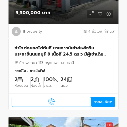
3,500,000 บาท
thproperty
4 ชั่วโมง ที่ผ่านมา
กำไรต่อยอดได้ทันที ขายทาวน์เฮ้าส์หลังริม
ประชาชื่นนนทบุรี 8 เนื้อที่ 24.5 ตร.ว มีผู้เช่าเดิม
พร้อมพื้นที่เช่าเพิ่ม 4 ล็อค
บ้านพฤกษา 113 กรุงเทพฯ-ปทุมธานี
ทาวน์โฮม ทาวน์เฮ้าส์
2
2
100
24
ห้องนอน
ห้องน้ำ
ตร.ม.
ตร.ว.
รายละเอียด
ขาย