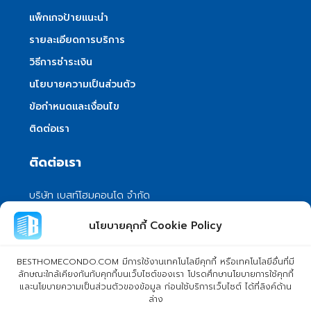
แพ็กเกจป้ายแนะนำ
รายละเอียดการบริการ
วิธีการชำระเงิน
นโยบายความเป็นส่วนตัว
ข้อกำหนดและเงื่อนไข
ติดต่อเรา
ติดต่อเรา
บริษัท เบสท์โฮมคอนโด จำกัด
101/399 หมู่ 7 แขวงลําผักชี เขตหนองจอก
นโยบายคุกกี้ Cookie Policy
กรุงเทพมหานคร 10530
info@besthomecondo.com
BESTHOMECONDO.COM มีการใช้งานเทคโนโลยีคุกกี้ หรือเทคโนโลยีอื่นที่มี
ลักษณะใกล้เคียงกันกับคุกกี้บนเว็บไซต์ของเรา โปรดศึกษานโยบายการใช้คุกกี้
และนโยบายความเป็นส่วนตัวของข้อมูล ก่อนใช้บริการเว็บไซต์ ได้ที่ลิงค์ด้าน
ล่าง