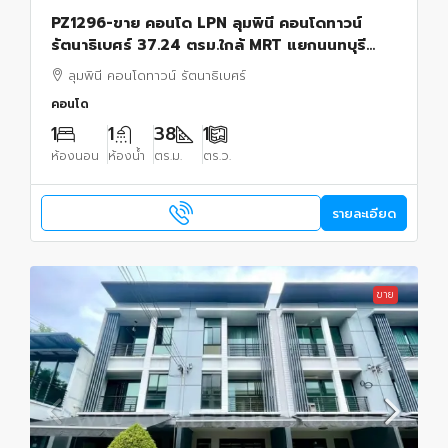
PZ1296-ขาย คอนโด LPN ลุมพินี คอนโดทาวน์
รัตนาธิเบศร์ 37.24 ตรม.ใกล้ MRT แยกนนทบุรี
ตำบลตลาดขวัญ อำเภอเมือง จังหวัดนนทบุรี
ลุมพินี คอนโดทาวน์ รัตนาธิเบศร์
คอนโด
1
1
38
1
ห้องนอน
ห้องน้ำ
ตร.ม.
ตร.ว.
รายละเอียด
ขาย