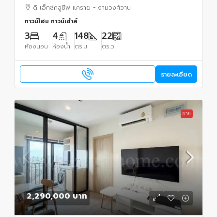
ดิ เอ็กซ์คลูซีฟ แคราย - งามวงศ์วาน
ทาวน์โฮม ทาวน์เฮ้าส์
3
4
148
22
ห้องนอน
ห้องน้ำ
ตร.ม.
ตร.ว.
รายละเอียด
ขาย
2,290,000 บาท