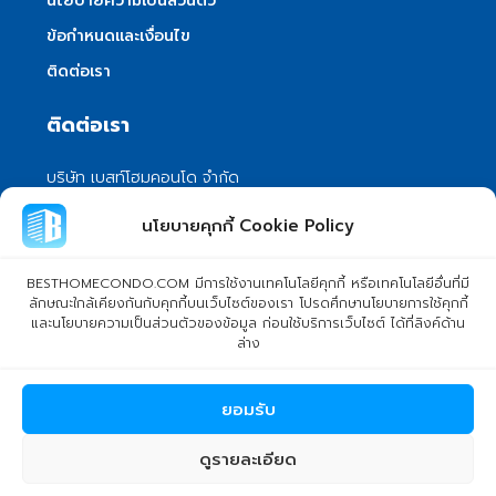
นโยบายความเป็นส่วนตัว
ข้อกำหนดและเงื่อนไข
ติดต่อเรา
ติดต่อเรา
บริษัท เบสท์โฮมคอนโด จำกัด
101/399 หมู่ 7 แขวงลําผักชี เขตหนองจอก
นโยบายคุกกี้ Cookie Policy
กรุงเทพมหานคร 10530
info@besthomecondo.com
BESTHOMECONDO.COM มีการใช้งานเทคโนโลยีคุกกี้ หรือเทคโนโลยีอื่นที่มี
ลักษณะใกล้เคียงกันกับคุกกี้บนเว็บไซต์ของเรา โปรดศึกษานโยบายการใช้คุกกี้
และนโยบายความเป็นส่วนตัวของข้อมูล ก่อนใช้บริการเว็บไซต์ ได้ที่ลิงค์ด้าน
ล่าง
© Copyright 2024 BESTHOMECONDO CO., LTD. - All rights
ยอมรับ
reserved
ดูรายละเอียด