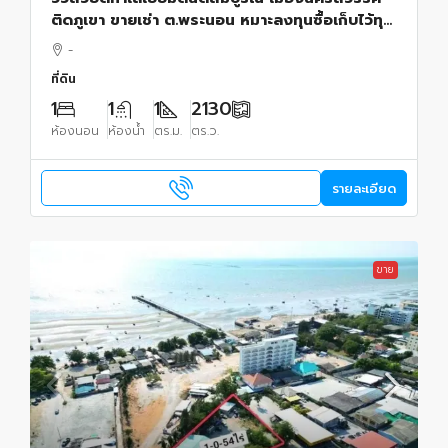
ติดภูเขา ขายเช่า ต.พระนอน หมาะลงทุนซื้อเก็บไว้ทุก
ทาง
-
ที่ดิน
1
1
1
2130
ห้องนอน
ห้องน้ำ
ตร.ม.
ตร.ว.
รายละเอียด
ขาย