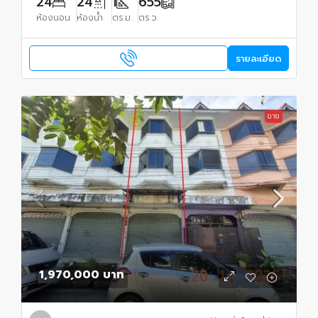
24
24
1
655
ห้องนอน
ห้องน้ำ
ตร.ม.
ตร.ว.
รายละเอียด
ขาย
1,970,000 บาท