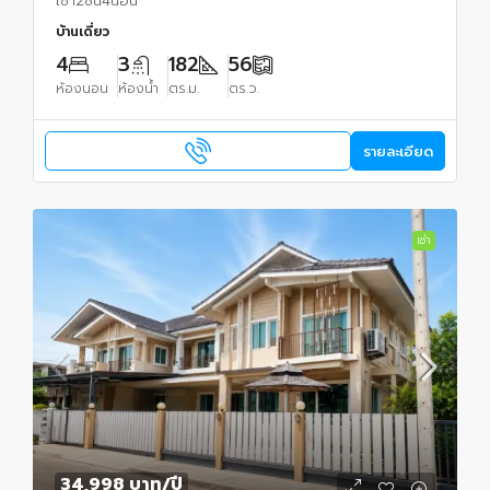
เช่า2ชั้น4นอน
บ้านเดี่ยว
4
3
182
56
ห้องนอน
ห้องน้ำ
ตร.ม.
ตร.ว.
รายละเอียด
เช่า
34,998 บาท
/ปี