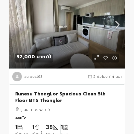
32,000 บาท
/ปี
auipost63
5 ชั่วโมง ที่ผ่านมา
Runesu ThongLor Spacious Clean 5th
Floor BTS Thonglor
รูเนะสุ ทองหล่อ 5
คอนโด
1
1
38
1
ห้องนอน
ห้องน้ำ
ตร.ม.
ตร.ว.