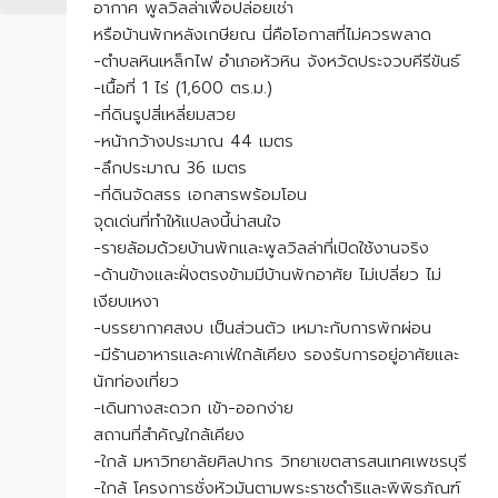
อากาศ พูลวิลล่าเพื่อปล่อยเช่า
หรือบ้านพักหลังเกษียณ นี่คือโอกาสที่ไม่ควรพลาด
-ตำบลหินเหล็กไฟ อำเภอหัวหิน จังหวัดประจวบคีรีขันธ์
-เนื้อที่ 1 ไร่ (1,600 ตร.ม.)
-ที่ดินรูปสี่เหลี่ยมสวย
-หน้ากว้างประมาณ 44 เมตร
-ลึกประมาณ 36 เมตร
-ที่ดินจัดสรร เอกสารพร้อมโอน
จุดเด่นที่ทำให้แปลงนี้น่าสนใจ
-รายล้อมด้วยบ้านพักและพูลวิลล่าที่เปิดใช้งานจริง
-ด้านข้างและฝั่งตรงข้ามมีบ้านพักอาศัย ไม่เปลี่ยว ไม่
เงียบเหงา
-บรรยากาศสงบ เป็นส่วนตัว เหมาะกับการพักผ่อน
-มีร้านอาหารและคาเฟ่ใกล้เคียง รองรับการอยู่อาศัยและ
นักท่องเที่ยว
-เดินทางสะดวก เข้า-ออกง่าย
สถานที่สำคัญใกล้เคียง
-ใกล้ มหาวิทยาลัยศิลปากร วิทยาเขตสารสนเทศเพชรบุรี
-ใกล้ โครงการชั่งหัวมันตามพระราชดำริและพิพิธภัณฑ์