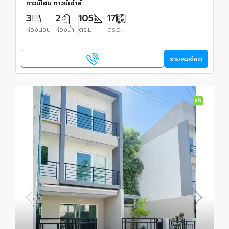
ทาวน์โฮม ทาวน์เฮ้าส์
3
2
105
17
ห้องนอน
ห้องน้ำ
ตร.ม.
ตร.ว.
รายละเอียด
เช่า