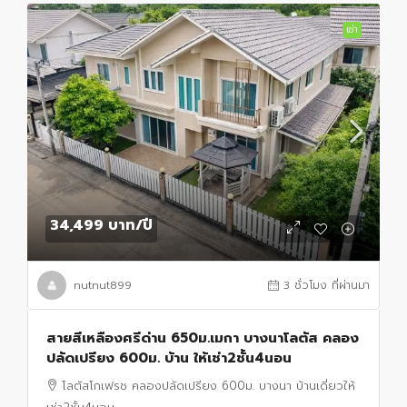
เช่า
34,499 บาท
/ปี
nutnut899
3 ชั่วโมง ที่ผ่านมา
สายสีเหลืองศรีด่าน 650ม.เมกา บางนาโลตัส คลอง
ปลัดเปรียง 600ม. บ้าน ให้เช่า2ชั้น4นอน
โลตัสโกเฟรช คลองปลัดเปรียง 600ม. บางนา บ้านเดี่ยวให้