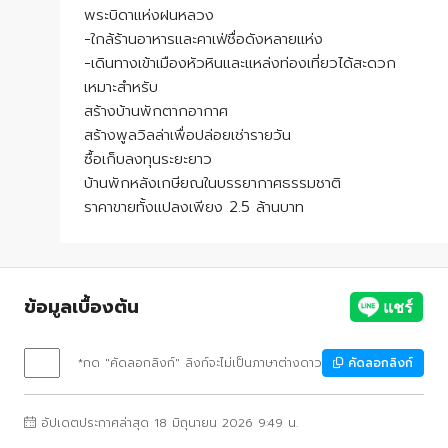
พระบิดาแห่งฝนหลวง
-ใกล้ร้านอาหารและคาเฟ่ชื่อดังหลายแห่ง
-เดินทางเข้าเมืองหัวหินและแหล่งท่องเที่ยวได้สะดวก
เหมาะสำหรับ
สร้างบ้านพักตากอากาศ
สร้างพูลวิลล่าเพื่อปล่อยเช่ารายวัน
ซื้อเก็บลงทุนระยะยาว
บ้านพักหลังเกษียณในบรรยากาศธรรมชาติ
ราคาขายทั้งแปลงเพียง 2.5 ล้านบาท
ข้อมูลเบื้องต้น
*กด "คัดลอกลิงก์" ลิงก์จะไม่เป็นภาษาต่างดาว
คัดลอกลิงก์
อัปเดตประกาศล่าสุด 18 มิถุนายน 2026 9:49 น.