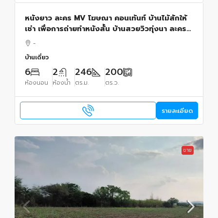
หนังยาว ละคร MV โฆษณา คอนเท้นท์ บ้านไม้สักให้
เช่า เพื่อการถ่ายทำหนังสั้น บ้านสวยวิวทุ่งนา ละคร
MV โฆษณา คอนเท้นท์ ไทรน้อย
-
บ้านเดี่ยว
6
2
246
200
ห้องนอน
ห้องน้ำ
ตร.ม.
ตร.ว.
รายละเอียด
ขาย