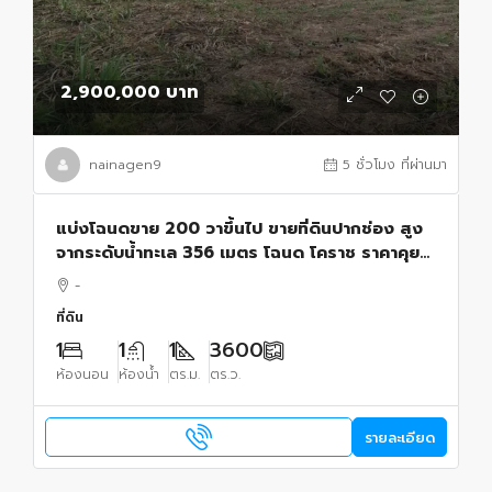
2,900,000 บาท
nainagen9
5 ชั่วโมง ที่ผ่านมา
แบ่งโฉนดขาย 200 วาขึ้นไป ขายที่ดินปากช่อง สูง
จากระดับน้ำทะเล 356 เมตร โฉนด โคราช ราคาคุย
กันได้ เหมาะซื้อเก็บไว้เพื่ออนาคตอย่างยิ่ง
-
ที่ดิน
1
1
1
3600
ห้องนอน
ห้องน้ำ
ตร.ม.
ตร.ว.
รายละเอียด