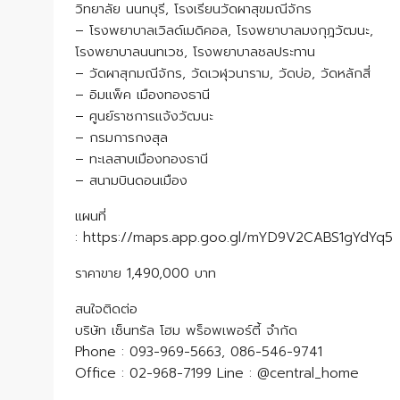
วิทยาลัย นนทบุรี, โรงเรียนวัดผาสุขมณีจักร
– โรงพยาบาลเวิลด์เมดิคอล, โรงพยาบาลมงกุฎวัฒนะ,
โรงพยาบาลนนทเวช, โรงพยาบาลชลประทาน
– วัดผาสุกมณีจักร, วัดเวฬุวนาราม, วัดบ่อ, วัดหลักสี่
– อิมแพ็ค เมืองทองธานี
– ศูนย์ราชการแจ้งวัฒนะ
– กรมการกงสุล
– ทะเลสาบเมืองทองธานี
– สนามบินดอนเมือง
แผนที่
: https://maps.app.goo.gl/mYD9V2CABS1gYdYq5
ราคาขาย 1,490,000 บาท
สนใจติดต่อ
บริษัท เซ็นทรัล โฮม พร็อพเพอร์ตี้ จำกัด
Phone : 093-969-5663, 086-546-9741
Office : 02-968-7199 Line : @central_home