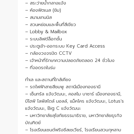
– สระว่ายน้ำกลางแจ้ง
– ห้องฟิตเนส (ยิม)
– สนามเทนนิส
– สวนหย่อมและพื้นที่สีเขียว
– Lobby & Mailbox
– ระบบลิฟต์ล็อกชั้น
– ประตูเข้า-ออกระบบ Key Card Access
– กล้องวงจรปิด CCTV
– เจ้าหน้าที่รักษาความปลอดภัยตลอด 24 ชั่วโมง
– ที่จอดรถในร่ม
ทำเล และสถานที่ใกล้เคียง
– รถไฟฟ้าสายสีชมพู สถานีเมืองทองธานี
– เซ็นทรัล แจ้งวัฒนะ, คอสโม บาซาร์ เมืองทองธานี,
บีไฮฟ์ ไลฟ์สไตล์ มอลล์, แม็คโคร แจ้งวัฒนะ, Lotus’s
แจ้งวัฒนะ, Big C แจ้งวัฒนะ
– มหาวิทยาลัยสุโขทัยธรรมาธิราช, มหาวิทยาลัยธุรกิจ
บัณฑิตย์
– โรงเรียนเซนต์ฟรังซีสเซเวียร์, โรงเรียนสวนกุหลาบ