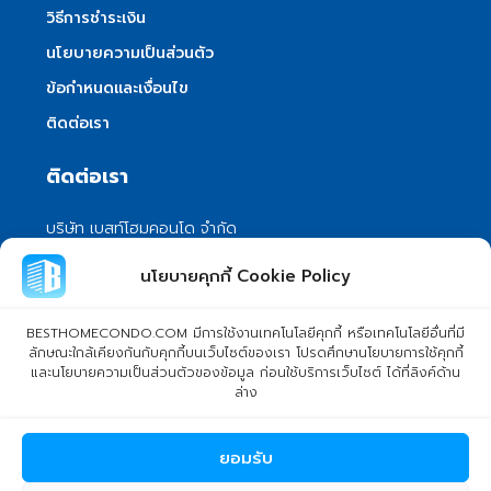
วิธีการชำระเงิน
นโยบายความเป็นส่วนตัว
ข้อกำหนดและเงื่อนไข
ติดต่อเรา
ติดต่อเรา
บริษัท เบสท์โฮมคอนโด จำกัด
101/399 หมู่ 7 แขวงลําผักชี เขตหนองจอก
นโยบายคุกกี้ Cookie Policy
กรุงเทพมหานคร 10530
info@besthomecondo.com
BESTHOMECONDO.COM มีการใช้งานเทคโนโลยีคุกกี้ หรือเทคโนโลยีอื่นที่มี
ลักษณะใกล้เคียงกันกับคุกกี้บนเว็บไซต์ของเรา โปรดศึกษานโยบายการใช้คุกกี้
และนโยบายความเป็นส่วนตัวของข้อมูล ก่อนใช้บริการเว็บไซต์ ได้ที่ลิงค์ด้าน
ล่าง
© Copyright 2024 BESTHOMECONDO CO., LTD. - All rights
ยอมรับ
reserved