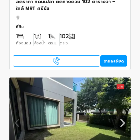
ลดราคา ที่ดินเปล่า ติดทางด่วน 102 ตารางวา –
ใกล้ MRT ศรีรัช
-
ที่ดิน
1
1
1
102
ห้องนอน
ห้องน้ำ
ตร.ม.
ตร.ว.
รายละเอียด
ขาย