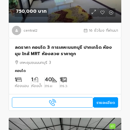
750,000 บาท
central2
16 ชั่วโมง ที่ผ่านมา
ลดราคา คอนโด 3 การเคหะนนทบุรี ปากเกร็ด ห้อง
มุม ใกล้ MRT ห้องสวย ราคาถูก
เคหะชุมชนนนทบุรี 3
คอนโด
1
1
40
1
ห้องนอน
ห้องน้ำ
ตร.ม.
ตร.ว.
รายละเอียด
เช่า