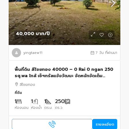
40,000 บาท
/ปี
yingtaew11
7 วัน ที่ผ่านมา
พื้นที่ดิน สีไชยทอง 40000 – 0 Rai 0 ngan 250
sq.wa ใกล้ เซ็ฯทรัลแจ้งวัฒนะ จัดหนักจัดเต็ม
นนทบุรี
สีไชยทอง
ที่ดิน
1
1
1
250
ห้องนอน
ห้องน้ำ
ตร.ม.
ตร.ว.
รายละเอียด