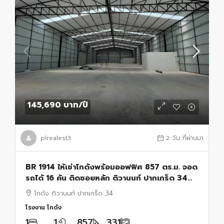
145,690 บาท
/ปี
plrealest3
2 วัน ที่ผ่านมา
BR 1914 ให้เช่าโกดังพร้อมออฟฟิศ 857 ตร.ม. จอด
รถได้ 16 คัน ติดซอยหลัก ติวานนท์ ปากเกร็ด 34
นนทบุรี
โกดัง ติวานนท์ ปากเกร็ด 34
โรงงาน โกดัง
1
1
857
331