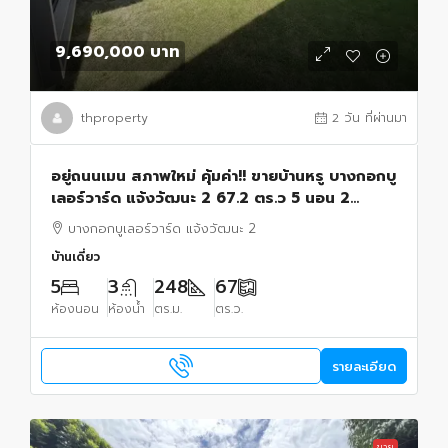
9,690,000 บาท
thproperty
2 วัน ที่ผ่านมา
อยู่ถนนเมน สภาพใหม่ คุ้มค่า!! ขายบ้านหรู บางกอกบู
เลอร์วาร์ด แจ้งวัฒนะ 2 67.2 ตร.ว 5 นอน 2
รับแขก !
บางกอกบูเลอร์วาร์ด แจ้งวัฒนะ 2
บ้านเดี่ยว
5
3
248
67
ห้องนอน
ห้องน้ำ
ตร.ม.
ตร.ว.
รายละเอียด
ขาย