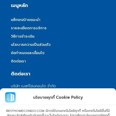
เมนูหลัก
แพ็กเกจป้ายแนะนำ
รายละเอียดการบริการ
วิธีการชำระเงิน
นโยบายความเป็นส่วนตัว
ข้อกำหนดและเงื่อนไข
ติดต่อเรา
ติดต่อเรา
บริษัท เบสท์โฮมคอนโด จำกัด
101/399 หมู่ 7 แขวงลําผักชี เขตหนองจอก
นโยบายคุกกี้ Cookie Policy
กรุงเทพมหานคร 10530
info@besthomecondo.com
BESTHOMECONDO.COM มีการใช้งานเทคโนโลยีคุกกี้ หรือเทคโนโลยีอื่นที่มี
ลักษณะใกล้เคียงกันกับคุกกี้บนเว็บไซต์ของเรา โปรดศึกษานโยบายการใช้คุกกี้