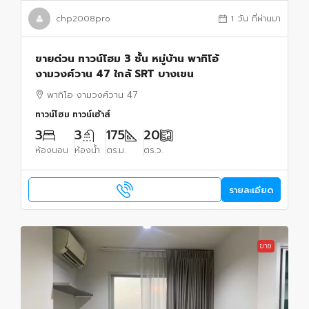
chp2008pro
1 วัน ที่ผ่านมา
ขายด่วน ทาวน์โฮม 3 ชั้น หมู่บ้าน พาทิโอ้
งามวงศ์วาน 47 ใกล้ SRT บางเขน
พาทิโอ งามวงศ์วาน 47
ทาวน์โฮม ทาวน์เฮ้าส์
3
3
175
20
ห้องนอน
ห้องน้ำ
ตร.ม.
ตร.ว.
รายละเอียด
ขาย