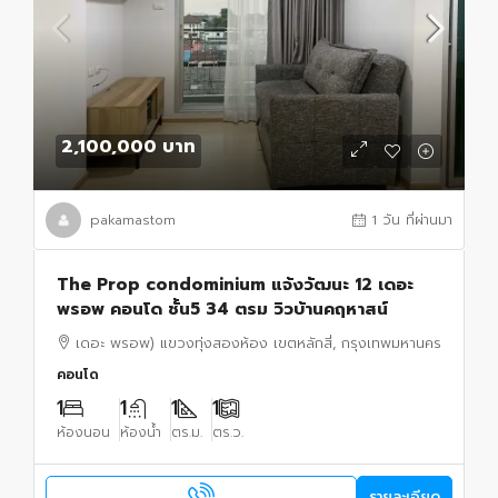
2,100,000 บาท
pakamastom
1 วัน ที่ผ่านมา
The Prop condominium แจ้งวัฒนะ 12 เดอะ
พรอพ คอนโด ชั้น5 34 ตรม วิวบ้านคฤหาสน์
เดอะ พรอพ) แขวงทุ่งสองห้อง เขตหลักสี่, กรุงเทพมหานคร
คอนโด
1
1
1
1
ห้องนอน
ห้องน้ำ
ตร.ม.
ตร.ว.
รายละเอียด