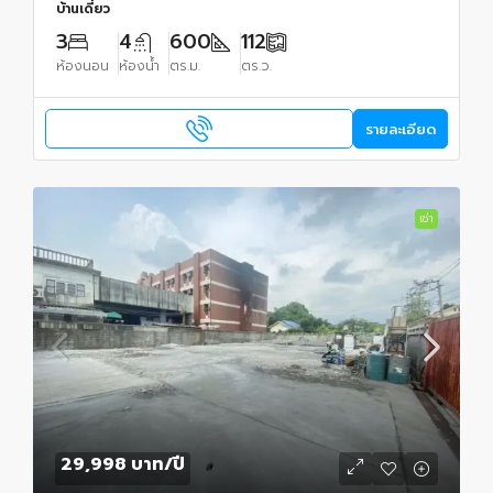
บ้านเดี่ยว
3
4
600
112
ห้องนอน
ห้องน้ำ
ตร.ม.
ตร.ว.
รายละเอียด
เช่า
29,998 บาท
/ปี