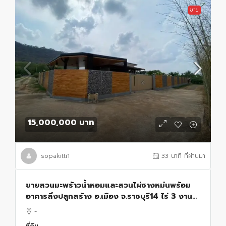
ขาย
15,000,000 บาท
sopakitti1
33 นาที ที่ผ่านมา
ขายสวนมะพร้าวน้ำหอมและสวนไผ่ซางหม่นพร้อม
อาคารสิ่งปลูกสร้าง อ.เมือง จ.ราชบุรี14 ไร่ 3 งาน
76 ตรว.
-
ที่ดิน