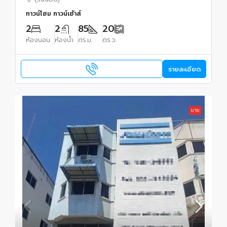
ทาวน์โฮม ทาวน์เฮ้าส์
2
2
85
20
ห้องนอน
ห้องน้ำ
ตร.ม.
ตร.ว.
รายละเอียด
ขาย