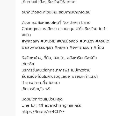
เดินทางเข้าเมืองเชียงใหม่ได้สะดวก
อยากได้อสังหาโซนไหน สอบถามเข้ามาได้เลย
ต้องการอสังหาแบบไหนที่ Northern Land
Chiangmai เรามีครบ ครอบคลุม #ทั่วเชียงใหม่ ไม่ว่า
จะเป็น
#พูลวิลล่า #บ้านใหม่ #บ้านมือสอง #บ้านเช่า #คอนโด
#อสังหาพร้อมผู้เช่า #หอพัก #อพาร์ทเม้นท์ #ที่ดิน
รับจัดหาบ้าน, ที่ดิน, คอนโด, อสังหาริมทรัพย์ทั่ว
เชียงใหม่
บริการยื่นสินเชื่อทุกธนาคารฟรี ไม่มีค่าใช้จ่าย
ยื่นสินเชื่อที่อื่นไม่ผ่านรับดูแลต่อ พร้อมให้คำแนะนำ
ทำการตลาด สื่อ โฆษณา
เช็คเครดิตบูโร ฟรี
นัดชมได้ทุกวันไม่มีวันหยุด
Line ID : @habanchiangmai หรือ
https://lin.ee/netCDYF