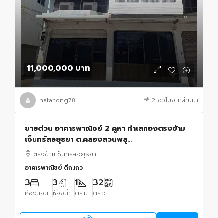
11,000,000 บาท
natanong78
2 ชั่วโมง ที่ผ่านมา
ขายด่วน อาคารพาณิชย์ 2 คูหา ทำเลทองตรงข้าม
เซ็นทรัลอยุธยา ต.คลองสวนพลู
อ.พระนครศรีอยุธยา จ.พระนครศรีอยุธยา
ตรงข้ามเซ็นทรัลอยุธยา
อาคารพาณิชย์ ตึกแถว
3
3
1
32
ห้องนอน
ห้องน้ำ
ตร.ม.
ตร.ว.