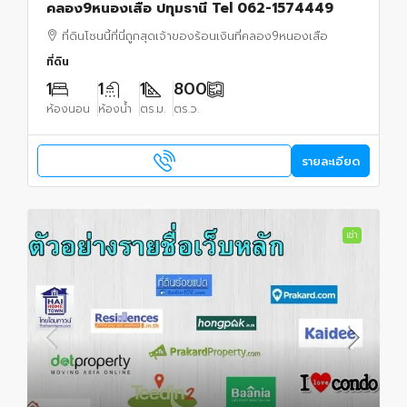
คลอง9หนองเสือ ปทุมธานี Tel 062-1574449
ที่ดินโซนนี้ที่นี่ถูกสุดเจ้าของร้อนเงินที่คลอง9หนองเสือ
ที่ดิน
1
1
1
800
ห้องนอน
ห้องน้ำ
ตร.ม.
ตร.ว.
รายละเอียด
เช่า