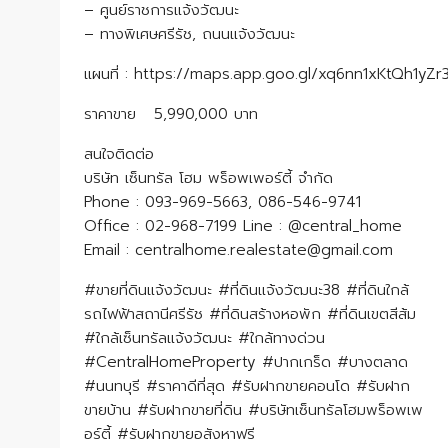
– ศูนย์ราชการแจ้งวัฒนะ
– ทางพิเศษศรีรัช, ถนนแจ้งวัฒนะ
แผนที่ : https://maps.app.goo.gl/xq6nn1xKtQh1yZr
ราคาขาย 5,990,000 บาท
​​​​​​​สนใจติดต่อ
บริษัท เซ็นทรัล โฮม พร็อพเพอร์ตี้ จำกัด
Phone : 093-969-5663, 086-546-9741
Office : 02-968-7199 Line : @central_home
​​​​​​​Email : centralhome.realestate@gmail.com
#ขายที่ดินแจ้งวัฒนะ #ที่ดินแจ้งวัฒนะ38 #ที่ดินใกล้
รถไฟฟ้าสถานีศรีรัช #ที่ดินสร้างหอพัก #ที่ดินเขตสีส้ม
#ใกล้เซ็นทรัลแจ้งวัฒนะ #ใกล้ทางด่วน
#CentralHomeProperty #ปากเกร็ด #บางตลาด
#นนทบุรี #ราคาดีที่สุด #รับฝากขายคอนโด #รับฝาก
ขายบ้าน #รับฝากขายที่ดิน #บริษัทเซ็นทรัลโฮมพร็อพเพ
อร์ตี้ #รับฝากขายอสังหาฟรี