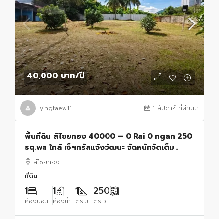
40,000 บาท
/ปี
yingtaew11
1 สัปดาห์ ที่ผ่านมา
พื้นที่ดิน สีไชยทอง 40000 – 0 Rai 0 ngan 250
sq.wa ใกล้ เซ็ฯทรัลแจ้งวัฒนะ จัดหนักจัดเต็ม
นนทบุรี
สีไชยทอง
ที่ดิน
1
1
1
250
ห้องนอน
ห้องน้ำ
ตร.ม.
ตร.ว.