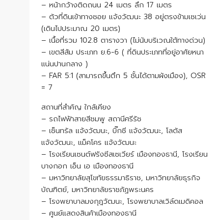
– หน้ากว้างติดถนน 24 เมตร ลึก 17 เมตร
– ตัวที่ดินเข้าทางซอย แจ้งวัฒนะ 38 อยู่ตรงข้ามเซเว่น
(เดินไปประมาณ 20 เมตร)
– เนื้อที่รวม 102.8 ตารางวา (ไม่นับบริเวณใต้ทางด่วน)
– เขตสีส้ม ประเภท ย.6-6 ( ที่ดินประเภทที่อยู่อาศัยหนา
แน่นปานกลาง )
– FAR 5:1 (สามารถขึ้นตึก 5 ชั้นได้ตามผังเมือง), OSR
= 7
สถานที่สำคัญ ใกล้เคียง
– รถไฟฟ้าสายสีชมพู สถานีศรีรัช
– เซ็นทรัล แจ้งวัฒนะ, บิ๊กซี แจ้งวัฒนะ, โลตัส
แจ้งวัฒนะ, แม็คโคร แจ้งวัฒนะ
– โรงเรียนเซนต์ฟรังซีสเซเวียร์ เมืองทองธานี, โรงเรียน
บางกอก เอ็น เอ เมืองทองธานี
– มหาวิทยาลัยสุโขทัยธรรมาธิราช, มหาวิทยาลัยธุรกิจ
บัณฑิตย์, มหาวิทยาลัยราชภัฏพระนคร
– โรงพยาบาลมงกุฎวัฒนะ, โรงพยาบาลเวิล์ดเมดิคอล
– ศูนย์แสดงสินค้าเมืองทองธานี