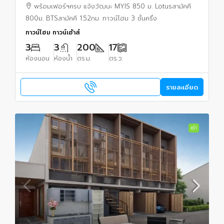
1.52กม.3นอน 3น้ำ 17 ตร.วา.พร้อมเฟอร์ฯครบ
พร้อมเฟอร์ฯครบ แจ้งวัฒนะ MYIS 850 ม. Lotusสามัคคี
800ม. BTSสามัคคี 1.52กม. ทาวน์โฮม 3 ชั้นครึ่ง
ทาวน์โฮม ทาวน์เฮ้าส์
3
3
200
17
ห้องนอน
ห้องน้ำ
ตร.ม.
ตร.ว.
รายละเอียด
เช่า