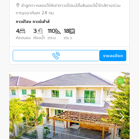
2.8 กม.โฮมโปรคลอง 5 900 ม.ตลาดเอซีคลอง 4
ลำลูกกา-คลอง5ให้เช่าทาวน์โฮม2ชั้น4นอน3น้ำใกล้ทางด่วน
2.6 กม.
กาญจนาภิเษก 2.8 กม.
ทาวน์โฮม ทาวน์เฮ้าส์
4
3
110
18
ห้องนอน
ห้องน้ำ
ตร.ม.
ตร.ว.
รายละเอียด
เช่า