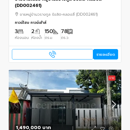
(DD002461)
ขายหมู่บ้านวรางกูล รังสิต-คลองสี่ (DD002461)
ทาวน์โฮม ทาวน์เฮ้าส์
3
2
150
78
ห้องนอน
ห้องน้ำ
ตร.ม.
ตร.ว.
รายละเอียด
ขาย
1,490,000 บาท