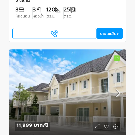
บ้านเดี่ยว
3
3
120
25
ห้องนอน
ห้องน้ำ
ตร.ม.
ตร.ว.
รายละเอียด
เช่า
11,999 บาท
/ปี