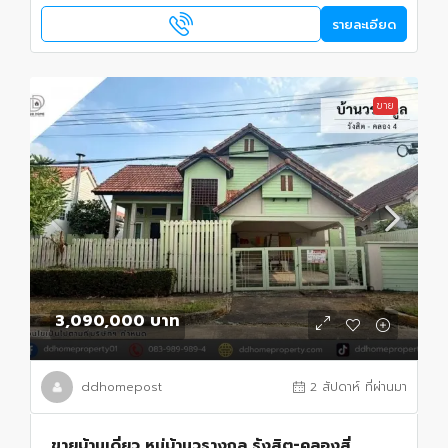
รายละเอียด
ขาย
3,090,000 บาท
ddhomepost
2 สัปดาห์ ที่ผ่านมา
ขายบ้านเดี่ยว หมู่บ้านวรางกูล รังสิต-คลองสี่