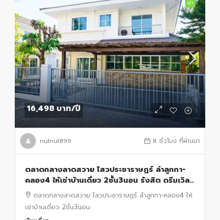
เช่า
16,498 บาท
/ปี
nutnut899
8 ชั่วโมง ที่ผ่านมา
ตลาดกลางลาดสวาย ไสวประชาราษฏร์ ลำลูกกา-
คลอง4 ให้เช่าบ้านเดี่ยว 2ชั้น3นอน รังสิต ดรีมเวิลด์
1.39กม. บิ๊กซี 3น้ำ ใกล้ ฟิวเจอร์พาร์ครังสิต2กม.
ตลาดกลางลาดสวาย ไสวประชาราษฏร์ ลำลูกกา-คลอง4 ให้
เช่าบ้านเดี่ยว 2ชั้น3นอน