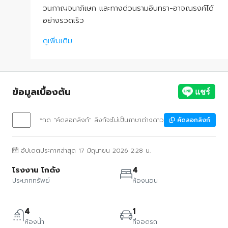
วนกาญจนาภิเษก และทางด่วนรามอินทรา-อาจณรงค์ได้
อย่างรวดเร็ว
ดูเพิ่มเติม
ข้อมูลเบื้องต้น
*กด "คัดลอกลิงก์" ลิงก์จะไม่เป็นภาษาต่างดาว
คัดลอกลิงก์
อัปเดตประกาศล่าสุด 17 มิถุนายน 2026 2:28 น.
โรงงาน โกดัง
4
ประเภททรัพย์
ห้องนอน
4
1
ห้องน้ำ
ที่จอดรถ