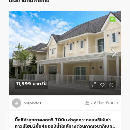
ประกาศที่คล้ายกัน
เช่า
11,999 บาท
/ปี
nutplatfo1
7 ชั่วโมง ที่ผ่านมา
บิ๊กซีลำลูกกาคลอง5 700ม.ลำลูกกา-คลอง5ให้เช่า
ทาวน์โฮม2ชั้น4นอน3น้ำใกล้ทางด่วนกาญจนาภิเษก