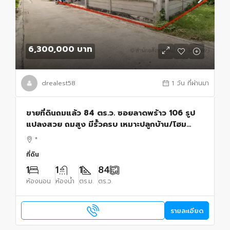
6,300,000 บาท
drealest58
1 วัน ที่ผ่านมา
ขายที่ดินถมแล้ว 84 ตร.ว. ซอยลาดพร้าว 106 รูป
แปลงสวย ถมสูง มีรั้วครบ เหมาะปลูกบ้าน/โฮม
ออฟฟิศ ใกล้รถไฟฟ้า MRT ลาดพร้าว 71
*
ที่ดิน
1
1
1
84
ห้องนอน
ห้องน้ำ
ตร.ม.
ตร.ว.
รายละเอียด