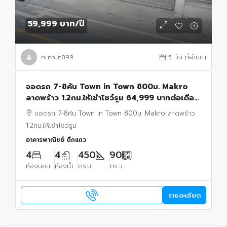
59,999 บาท
/ปี
nutnut899
5 วัน ที่ผ่านมา
จอดรถ 7-8คัน Town in Town 800ม. Makro
ลาดพร้าว 1.2กม.ให้เช่าโชว์รูม 64,999 บาทต่อเดือน
ออฟฟิศ 2ชั้น 450ตรม. ซอยลาดพร้าว90-9890
จอดรถ 7-8คัน Town in Town 800ม. Makro ลาดพร้าว
ตร.ว.
1.2กม.ให้เช่าโชว์รูม
อาคารพาณิชย์ ตึกแถว
4
4
450
90
ห้องนอน
ห้องน้ำ
ตร.ม.
ตร.ว.
รายละเอียด