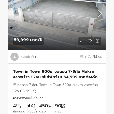
59,999 บาท
/ปี
nutplatfo1
4 วัน ที่ผ่านมา
Town in Town 800ม. จอดรถ 7-8คัน Makro
ลาดพร้าว 1.2กม.ให้เช่าโชว์รูม 64,999 บาทต่อเดือน
ออฟฟิศ 2ชั้น 450ตรม. ซอยลาดพร้าว90-9890
จอดรถ 7-8คัน Town in Town 800ม. Makro ลาดพร้าว
ตร.ว.
1.2กม.ให้เช่าโชว์รูม
อาคารพาณิชย์ ตึกแถว
4
4
450
90
ห้องนอน
ห้องน้ำ
ตร.ม.
ตร.ว.