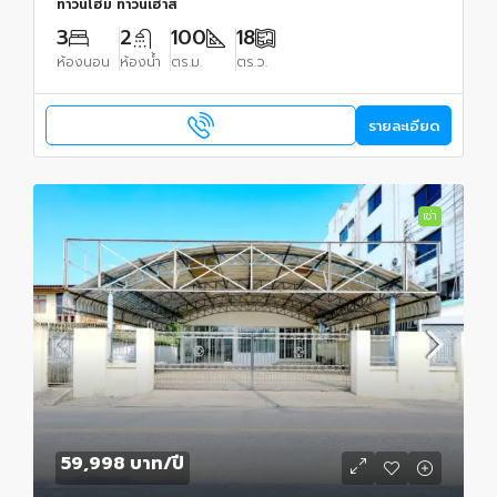
ทาวน์โฮม ทาวน์เฮ้าส์
3
2
100
18
ห้องนอน
ห้องน้ำ
ตร.ม.
ตร.ว.
รายละเอียด
เช่า
59,998 บาท
/ปี