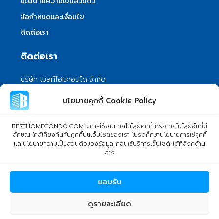
นโยบายความเป็นส่วนตัว
ข้อกำหนดและเงื่อนไข
ติดต่อเรา
ติดต่อเรา
บริษัท เบสท์โฮมคอนโด จำกัด
101/399 หมู่ 7 แขวงลําผักชี เขตหนองจอก
นโยบายคุกกี้ Cookie Policy
กรุงเทพมหานคร 10530
info@besthomecondo.com
BESTHOMECONDO.COM มีการใช้งานเทคโนโลยีคุกกี้ หรือเทคโนโลยีอื่นที่มี
ลักษณะใกล้เคียงกันกับคุกกี้บนเว็บไซต์ของเรา โปรดศึกษานโยบายการใช้คุกกี้
และนโยบายความเป็นส่วนตัวของข้อมูล ก่อนใช้บริการเว็บไซต์ ได้ที่ลิงค์ด้าน
ล่าง
© Copyright 2024 BESTHOMECONDO CO., LTD. - All rights
ยอมรับ
reserved
ดูรายละเอียด