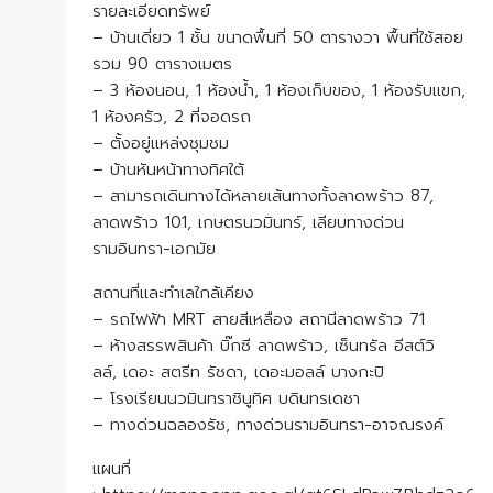
รายละเอียดทรัพย์
– บ้านเดี่ยว 1 ชั้น ขนาดพื้นที่ 50 ตารางวา พื้นที่ใช้สอย
รวม 90 ตารางเมตร
– 3 ห้องนอน, 1 ห้องน้ำ, 1 ห้องเก็บของ, 1 ห้องรับแขก,
1 ห้องครัว, 2 ที่จอดรถ
– ตั้งอยู่แหล่งชุมชม
– บ้านหันหน้าทางทิศใต้
– สามารถเดินทางได้หลายเส้นทางทั้งลาดพร้าว 87,
ลาดพร้าว 101, เกษตรนวมินทร์, เลียบทางด่วน
รามอินทรา-เอกมัย
สถานที่และทำเลใกล้เคียง
– รถไฟฟ้า MRT สายสีเหลือง สถานีลาดพร้าว 71
– ห้างสรรพสินค้า บิ๊กซี ลาดพร้าว, เซ็นทรัล อีสต์วิ
ลล์, เดอะ สตรีท รัชดา, เดอะมอลล์ บางกะปิ
– โรงเรียนนวมินทราชินูทิศ บดินทรเดชา
– ทางด่วนฉลองรัช, ทางด่วนรามอินทรา-อาจณรงค์
แผนที่