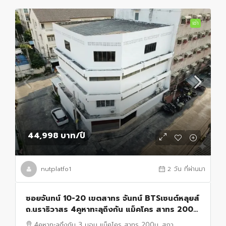
เช่า
44,998 บาท
/ปี
nutplatfo1
2 วัน ที่ผ่านมา
ซอยจันทน์ 10-20 เขตสาทร จันทน์ BTSเซนต์หลุยส์
ถ.นราธิวาสร 4คูหาทะลุถึงกัน แม็คโคร สาทร 200ม.
33 ตร.วา. 525 ตร.ม.
4คูหาทะลุถึงกัน 3 นอน แม็คโคร สาทร 200ม. สภา