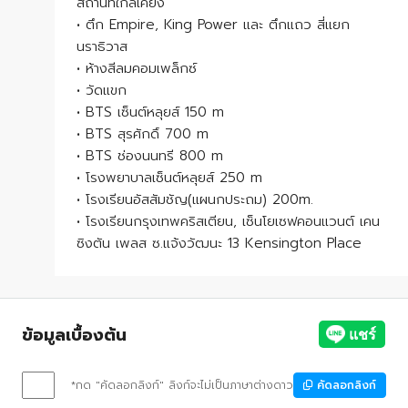
สถานที่ใกล้เคียง
• ตึก Empire, King Power และ ตึกแถว สี่แยก
นราธิวาส
• ห้างสีลมคอมเพล็กซ์
• วัดแขก
• BTS เซ็นต์หลุยส์ 150 m
• BTS สุรศักดิ์ 700 m
• BTS ช่องนนทรี 800 m
• โรงพยาบาลเซ็นต์หลุยส์ 250 m
• โรงเรียนอัสสัมชัญ(แผนกประถม) 200m.
• โรงเรียนกรุงเทพคริสเตียน, เซ็นโยเซฟคอนแวนต์ เคน
ซิงตัน เพลส ซ.แจ้งวัฒนะ 13 Kensington Place
ข้อมูลเบื้องต้น
*กด "คัดลอกลิงก์" ลิงก์จะไม่เป็นภาษาต่างดาว
คัดลอกลิงก์