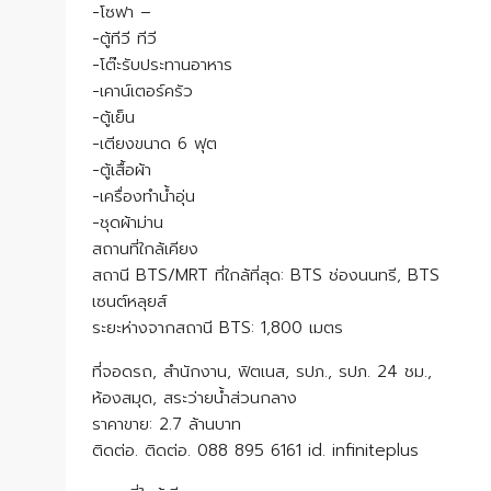
-โซฟา –
-ตู้ทีวี ทีวี
-โต๊ะรับประทานอาหาร
-เคาน์เตอร์ครัว
-ตู้เย็น
-เตียงขนาด 6 ฟุต
-ตู้เสื้อผ้า
-เครื่องทำน้ำอุ่น
-ชุดผ้าม่าน
สถานที่ใกล้เคียง
สถานี BTS/MRT ที่ใกล้ที่สุด: BTS ช่องนนทรี, BTS
เซนต์หลุยส์
ระยะห่างจากสถานี BTS: 1,800 เมตร
ที่จอดรถ, สำนักงาน, ฟิตเนส, รปภ., รปภ. 24 ชม.,
ห้องสมุด, สระว่ายน้ำส่วนกลาง
ราคาขาย: 2.7 ล้านบาท
ติดต่อ. ติดต่อ. 088 895 6161 id. infiniteplus