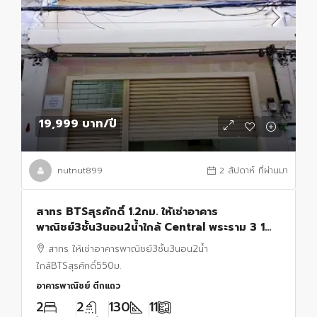
19,999 บาท
/ปี
nutnut899
2 สัปดาห์ ที่ผ่านมา
สาทร BTSสุรศักดิ์ 1.2กม. ให้เช่าอาคาร
พาณิชย์3ชั้น3นอน2น้ำใกล้ Central พระราม 3 1
กม. คิง เพาเวอร์ มหานคร 2.0 กม.
สาทร ให้เช่าอาคารพาณิชย์3ชั้น3นอน2น้ำ
ใกล้BTSสุรศักดิ์550ม.
อาคารพาณิชย์ ตึกแถว
2
2
130
11