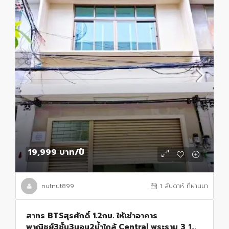
19,999 บาท
/ปี
nutnut899
1 สัปดาห์ ที่ผ่านมา
สาทร BTSสุรศักดิ์ 1.2กม. ให้เช่าอาคาร
พาณิชย์3ชั้น3นอน2น้ำใกล้ Central พระราม 3 1