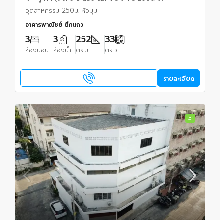
อุตสาหกรรม 250ม. หัวมุม
อาคารพาณิชย์ ตึกแถว
3
3
252
33
ห้องนอน
ห้องน้ำ
ตร.ม.
ตร.ว.
รายละเอียด
เช่า