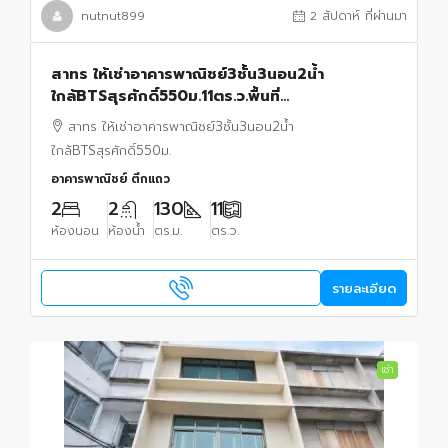
nutnut899
2 สัปดาห์ ที่ผ่านมา
สาทร ให้เช่าอาคารพาณิชย์3ชั้น3นอน2น้ำ
ใกล้BTSสุรศักดิ์550ม.11ตร.ว.พื้นที่
ใช้สอย130ตร.ม.เหมาะอยู่อาศัยทำออฟฟิศคลินิก
สาทร ให้เช่าอาคารพาณิชย์3ชั้น3นอน2น้ำ
คาเฟ่เดินทางสะดวก
ใกล้BTSสุรศักดิ์550ม.
อาคารพาณิชย์ ตึกแถว
2
2
130
11
ห้องนอน
ห้องน้ำ
ตร.ม.
ตร.ว.
รายละเอียด
เช่า