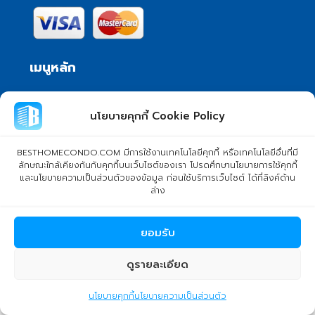
เมนูหลัก
แพ็กเกจป้ายแนะนำ
นโยบายคุกกี้ Cookie Policy
รายละเอียดการบริการ
วิธีการชำระเงิน
BESTHOMECONDO.COM มีการใช้งานเทคโนโลยีคุกกี้ หรือเทคโนโลยีอื่นที่มี
ลักษณะใกล้เคียงกันกับคุกกี้บนเว็บไซต์ของเรา โปรดศึกษานโยบายการใช้คุกกี้
นโยบายความเป็นส่วนตัว
และนโยบายความเป็นส่วนตัวของข้อมูล ก่อนใช้บริการเว็บไซต์ ได้ที่ลิงค์ด้าน
ล่าง
ข้อกำหนดและเงื่อนไข
ติดต่อเรา
ยอมรับ
ติดต่อเรา
ดูรายละเอียด
บริษัท เบสท์โฮมคอนโด จำกัด
kanyaphat2
นโยบายคุกกี้
นโยบายความเป็นส่วนตัว
101/399 หมู่ 7 แขวงลําผักชี เขตหนองจอก