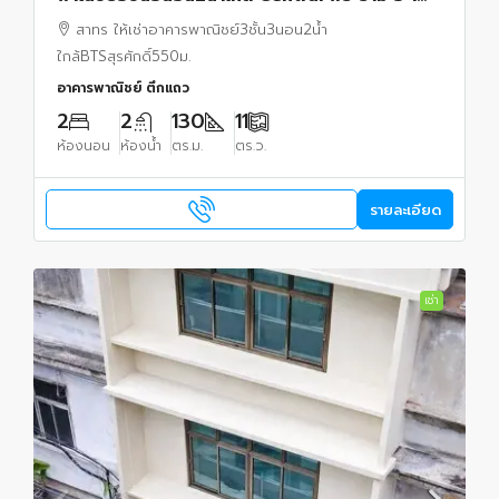
กม. คิง เพาเวอร์ มหานคร 2.0 กม.
สาทร ให้เช่าอาคารพาณิชย์3ชั้น3นอน2น้ำ
ใกล้BTSสุรศักดิ์550ม.
อาคารพาณิชย์ ตึกแถว
2
2
130
11
ห้องนอน
ห้องน้ำ
ตร.ม.
ตร.ว.
รายละเอียด
เช่า