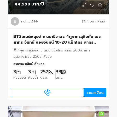
44,998 บาท
/ปี
nutnut899
4 วัน ที่ผ่านมา
BTSเซนต์หลุยส์ ถ.นราธิวาสร 4คูหาทะลุถึงกัน เขต
สาทร จันทน์ ซอยจันทน์ 10-20 แม็คโคร สาทร
200ม. 33 ตร.วา. 525 ตร.ม.
4คูหาทะลุถึงกัน 3 นอน แม็คโคร สาทร 200ม. สภา
อุตสาหกรรม 250ม. หัวมุม
อาคารพาณิชย์ ตึกแถว
3
3
252
33
ห้องนอน
ห้องน้ำ
ตร.ม.
ตร.ว.
รายละเอียด
เช่า