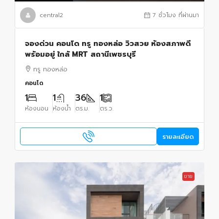
central2
7 ชั่วโมง ที่ผ่านมา
จองด่วน คอนโด ทรู ทองหล่อ วิวสวย ห้องสภาพดี
พร้อมอยู่ ใกล้ MRT สถานีเพชรบุรี
ทรู ทองหล่อ
คอนโด
1
1
36
1
ห้องนอน
ห้องน้ำ
ตร.ม.
ตร.ว.
รายละเอียด
ขาย