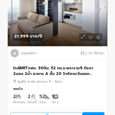
21,999 บาท
/ปี
nutplatfo1
2 วัน ที่ผ่านมา
ใกล้MRTรฟม. 300ม. 52 ตร.ม.พระราม9 รัชดา
2นอน 2น้ำ อาคาร A ชั้น 20 วิวทิศตะวันออก
เฟอร์ฯ รพ.ปิยะเวท 500 ม.Route66 แยก RCA
ลุมพินี พาร์ค พระราม 9 - รัชดา
คอนโดลุมพินีพาร์ค
คอนโด
2
2
52
1
ห้องนอน
ห้องน้ำ
ตร.ม.
ตร.ว.