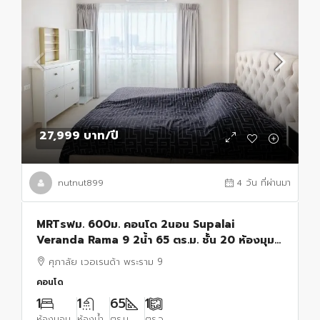
27,999 บาท
/ปี
nutnut899
4 วัน ที่ผ่านมา
MRTรฟม. 600ม. คอนโด 2นอน Supalai
Veranda Rama 9 2น้ำ 65 ตร.ม. ชั้น 20 ห้องมุม
.วิวเมืองสวย พร้อมเฟอร์ฯ
ศุภาลัย เวอเรนด้า พระราม 9
คอนโด
1
1
65
1
ห้องนอน
ห้องน้ำ
ตร.ม.
ตร.ว.