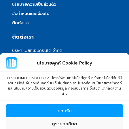
นโยบายความเป็นส่วนตัว
ข้อกำหนดและเงื่อนไข
ติดต่อเรา
ติดต่อเรา
บริษัท เบสท์โฮมคอนโด จำกัด
101/399 หมู่ 7 แขวงลําผักชี เขตหนองจอก
นโยบายคุกกี้ Cookie Policy
กรุงเทพมหานคร 10530
info@besthomecondo.com
BESTHOMECONDO.COM มีการใช้งานเทคโนโลยีคุกกี้ หรือเทคโนโลยีอื่นที่มี
ลักษณะใกล้เคียงกันกับคุกกี้บนเว็บไซต์ของเรา โปรดศึกษานโยบายการใช้คุกกี้
และนโยบายความเป็นส่วนตัวของข้อมูล ก่อนใช้บริการเว็บไซต์ ได้ที่ลิงค์ด้าน
ล่าง
© Copyright 2024 BESTHOMECONDO CO., LTD. - All rights
ยอมรับ
reserved
ดูรายละเอียด