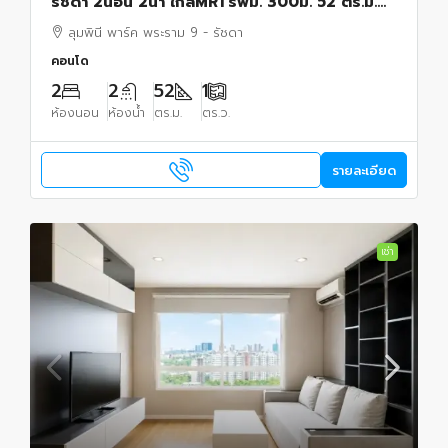
รัชดา 2นอน 2น้ำ ใกล้MRTรฟม. 300ม. 52 ตร.ม.
อาคาร A ชั้น 20 วิวทิศตะวันออก เฟอร์ฯ รพ.ปิยะ
ลุมพินี พาร์ค พระราม 9 - รัชดา
เวท 500 ม.
คอนโด
2
2
52
1
ห้องนอน
ห้องน้ำ
ตร.ม.
ตร.ว.
รายละเอียด
เช่า