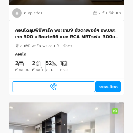
nutplatfo1
2 วัน ที่ผ่านมา
คอนโดลุมพินีพาร์ค พระราม9 รัชดาเฟอร์ฯ รพ.ปิยะ
เวท 500 ม.Route66 แยก RCA MRTรฟม. 300ม.
52 ตร.ม. 2นอน 2น้ำ อาคาร A ชั้น 20 วิวทิศตะวัน
ลุมพินี พาร์ค พระราม 9 - รัชดา
ออก
คอนโด
2
2
52
1
ห้องนอน
ห้องน้ำ
ตร.ม.
ตร.ว.
รายละเอียด
เช่า