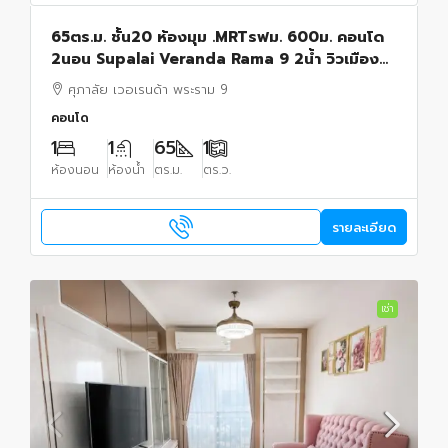
65ตร.ม. ชั้น20 ห้องมุม .MRTรฟม. 600ม. คอนโด
2นอน Supalai Veranda Rama 9 2น้ำ วิวเมือง
สวย พร้อมเฟอร์ฯ
ศุภาลัย เวอเรนด้า พระราม 9
คอนโด
1
1
65
1
ห้องนอน
ห้องน้ำ
ตร.ม.
ตร.ว.
รายละเอียด
เช่า