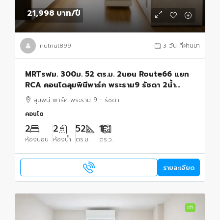
21,998 บาท
/ปี
nutnut899
3 วัน ที่ผ่านมา
MRTรฟม. 300ม. 52 ตร.ม. 2นอน Route66 แยก
RCA คอนโดลุมพินีพาร์ค พระราม9 รัชดา 2น้ำ
อาคาร A ชั้น 20 วิวทิศตะวันออก เฟอร์ฯ รพ.ปิยะ
ลุมพินี พาร์ค พระราม 9 - รัชดา
เวท 500 ม.
คอนโด
2
2
52
1
ห้องนอน
ห้องน้ำ
ตร.ม.
ตร.ว.
รายละเอียด
เช่า