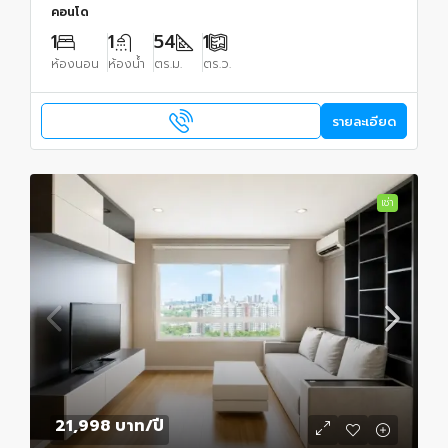
คอนโด
1
1
54
1
ห้องนอน
ห้องน้ำ
ตร.ม.
ตร.ว.
รายละเอียด
เช่า
21,998 บาท
/ปี