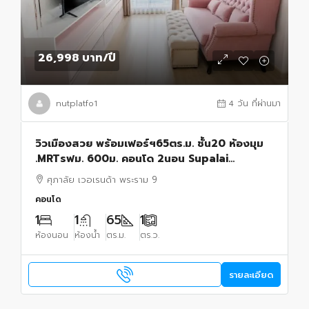
26,998 บาท
/ปี
nutplatfo1
4 วัน ที่ผ่านมา
วิวเมืองสวย พร้อมเฟอร์ฯ65ตร.ม. ชั้น20 ห้องมุม
.MRTรฟม. 600ม. คอนโด 2นอน Supalai
Veranda Rama 9 2น้ำ
ศุภาลัย เวอเรนด้า พระราม 9
คอนโด
1
1
65
1
ห้องนอน
ห้องน้ำ
ตร.ม.
ตร.ว.
รายละเอียด