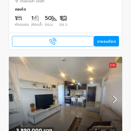
โกลเด้นท์ โคสท์
คอนโด
1
1
50
1
ห้องนอน
ห้องน้ำ
ตร.ม.
ตร.ว.
รายละเอียด
ขาย
3,990,000 บาท