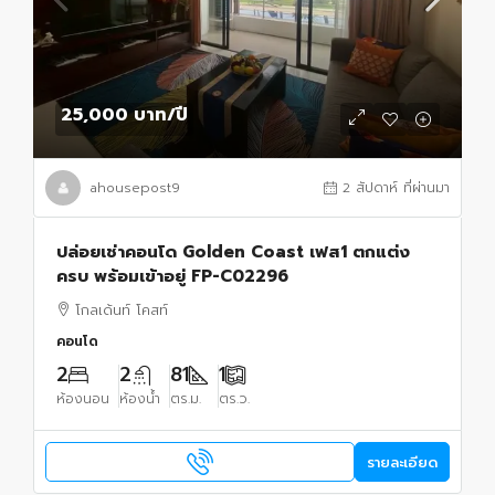
25,000 บาท
/ปี
ahousepost9
2 สัปดาห์ ที่ผ่านมา
ปล่อยเช่าคอนโด Golden Coast เฟส1 ตกแต่ง
ครบ พร้อมเข้าอยู่ FP-C02296
โกลเด้นท์ โคสท์
คอนโด
2
2
81
1
ห้องนอน
ห้องน้ำ
ตร.ม.
ตร.ว.
รายละเอียด