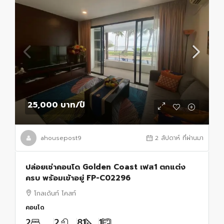
25,000 บาท
/ปี
ahousepost9
2 สัปดาห์ ที่ผ่านมา
ปล่อยเช่าคอนโด Golden Coast เฟส1 ตกแต่ง
ครบ พร้อมเข้าอยู่ FP-C02296
โกลเด้นท์ โคสท์
คอนโด
2
2
81
1