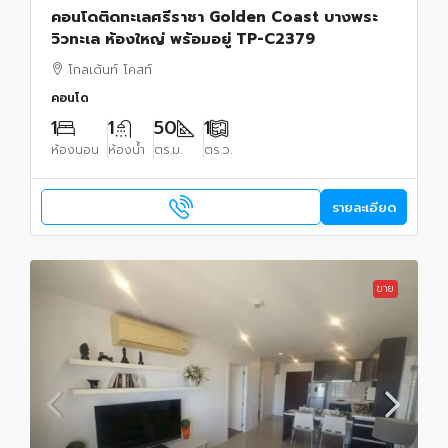
คอนโดติดทะเลศรีราชา Golden Coast บางพระ
วิวทะเล ห้องใหญ่ พร้อมอยู่ TP-C2379
โกลเด้นท์ โคสท์
คอนโด
1
1
50
1
ห้องนอน
ห้องน้ำ
ตร.ม.
ตร.ว.
รายละเอียด
ขาย