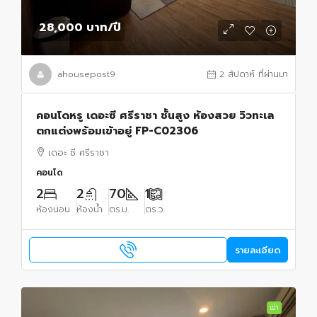
28,000 บาท
/ปี
ahousepost9
2 สัปดาห์ ที่ผ่านมา
คอนโดหรู เดอะซี ศรีราชา ชั้นสูง ห้องสวย วิวทะเล
ตกแต่งพร้อมเข้าอยู่ FP-C02306
เดอะ ซี ศรีราชา
คอนโด
2
2
70
1
ห้องนอน
ห้องน้ำ
ตร.ม.
ตร.ว.
รายละเอียด
เช่า