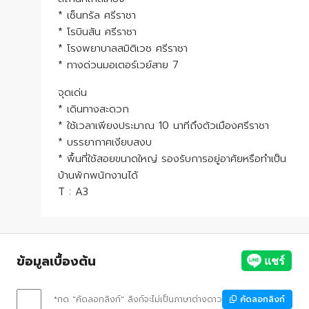
* เซ็นทรัล ศรีราชา
* โรบินสัน ศรีราชา
* โรงพยาบาลสมิติเวช ศรีราชา
* ทางด่วนมอเตอร์เวย์สาย 7
จุดเด่น
* เดินทางสะดวก
* ใช้เวลาเพียงประมาณ 10 นาทีถึงตัวเมืองศรีราชา
* บรรยากาศเงียบสงบ
* พื้นที่ใช้สอยขนาดใหญ่ รองรับการอยู่อาศัยหรือทำเป็น
บ้านพักพนักงานได้
T : A3
ข้อมูลเบื้องต้น
*กด "คัดลอกลิงก์" ลิงก์จะไม่เป็นภาษาต่างดาว
คัดลอกลิงก์