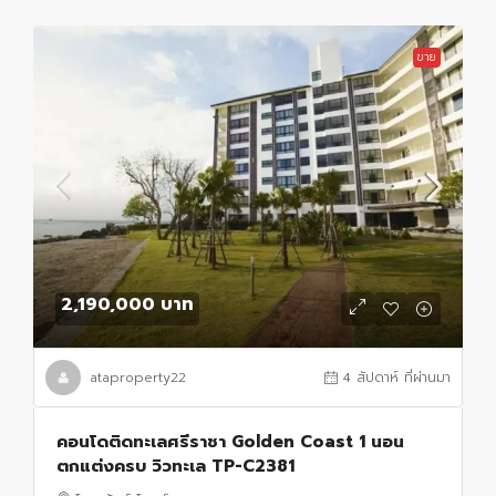
ขาย
2,190,000 บาท
ataproperty22
4 สัปดาห์ ที่ผ่านมา
คอนโดติดทะเลศรีราชา Golden Coast 1 นอน
ตกแต่งครบ วิวทะเล TP-C2381