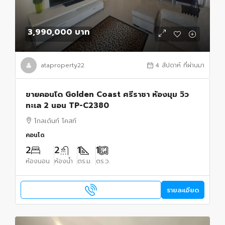
3,990,000 บาท
ataproperty22
4 สัปดาห์ ที่ผ่านมา
ขายคอนโด Golden Coast ศรีราชา ห้องมุม วิว
ทะเล 2 นอน TP-C2380
โกลเด้นท์ โคสท์
คอนโด
2
2
1
1
ห้องนอน
ห้องน้ำ
ตร.ม.
ตร.ว.
รายละเอียด