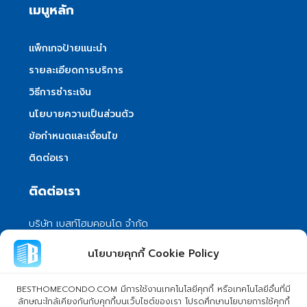
เมนูหลัก
แพ็กเกจป้ายแนะนำ
รายละเอียดการบริการ
วิธีการชำระเงิน
นโยบายความเป็นส่วนตัว
ข้อกำหนดและเงื่อนไข
ติดต่อเรา
ติดต่อเรา
บริษัท เบสท์โฮมคอนโด จำกัด
101/399 หมู่ 7 แขวงลําผักชี เขตหนองจอก
นโยบายคุกกี้ Cookie Policy
กรุงเทพมหานคร 10530
info@besthomecondo.com
BESTHOMECONDO.COM มีการใช้งานเทคโนโลยีคุกกี้ หรือเทคโนโลยีอื่นที่มี
ลักษณะใกล้เคียงกันกับคุกกี้บนเว็บไซต์ของเรา โปรดศึกษานโยบายการใช้คุกกี้