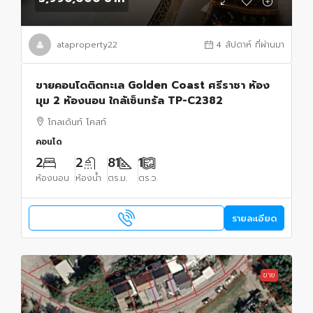
ataproperty22
4 สัปดาห์ ที่ผ่านมา
ขายคอนโดติดทะเล Golden Coast ศรีราชา ห้อง
มุม 2 ห้องนอน ใกล้เซ็นทรัล TP-C2382
โกลเด้นท์ โคสท์
คอนโด
2
2
81
1
ห้องนอน
ห้องน้ำ
ตร.ม.
ตร.ว.
รายละเอียด
ขาย