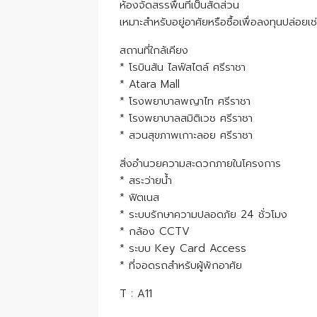
ห้องจัดสรรพื้นที่เป็นสัดส่วน
เหมาะสำหรับอยู่อาศัยหรือซื้อเพื่อลงทุนปล่อยเช่
สถานที่ใกล้เคียง
* โรบินสัน ไลฟ์สไตล์ ศรีราชา
* Atara Mall
* โรงพยาบาลพญาไท ศรีราชา
* โรงพยาบาลสมิติเวช ศรีราชา
* สวนสุขภาพเกาะลอย ศรีราชา
สิ่งอำนวยความสะดวกภายในโครงการ
* สระว่ายน้ำ
* ฟิตเนส
* ระบบรักษาความปลอดภัย 24 ชั่วโมง
* กล้อง CCTV
* ระบบ Key Card Access
* ที่จอดรถสำหรับผู้พักอาศัย
T : A11