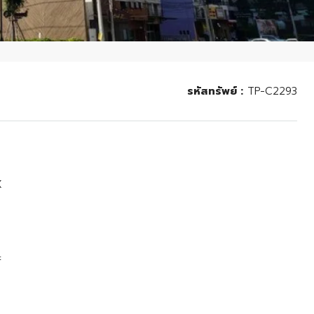
รหัสทรัพย์ :
TP-C2293
X
ะ