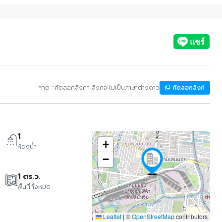
*กด "คัดลอกลิงก์" ลิงก์จะไม่เป็นภาษาต่างดาว
คัดลอกลิงก์
1
+
ห้องน้ำ
−
1 ตร.ว.
พื้นที่ทั้งหมด
Leaflet
|
©
OpenStreetMap
contributors