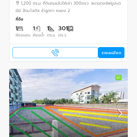
รวม ใกล้ BTSคูคต 1.69 กม.1,200 ตร.ม.
1,200 ตร.ม. ที่ดินถมแล้วให้เช่า 300ตรว. สนามกอล์ฟธูปะเต
มีย์ 3กม.โลตัส ลำลูกกา คลอง 2
ที่ดิน
1
1
1
301
ห้องนอน
ห้องน้ำ
ตร.ม.
ตร.ว.
รายละเอียด
เช่า