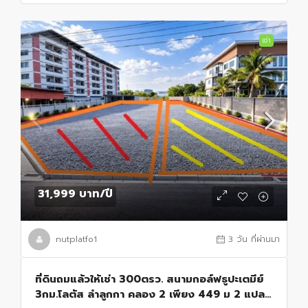
เช่า
31,999 บาท
/ปี
nutplatfo1
3 วัน ที่ผ่านมา
ที่ดินถมแล้วให้เช่า 300ตรว. สนามกอล์ฟธูปะเตมีย์
3กม.โลตัส ลำลูกกา คลอง 2 เพียง 449 ม 2 แปลง