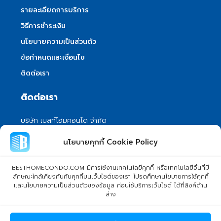
รายละเอียดการบริการ
วิธีการชำระเงิน
นโยบายความเป็นส่วนตัว
ข้อกำหนดและเงื่อนไข
ติดต่อเรา
ติดต่อเรา
บริษัท เบสท์โฮมคอนโด จำกัด
101/399 หมู่ 7 แขวงลําผักชี เขตหนองจอก
นโยบายคุกกี้ Cookie Policy
กรุงเทพมหานคร 10530
info@besthomecondo.com
BESTHOMECONDO.COM มีการใช้งานเทคโนโลยีคุกกี้ หรือเทคโนโลยีอื่นที่มี
ลักษณะใกล้เคียงกันกับคุกกี้บนเว็บไซต์ของเรา โปรดศึกษานโยบายการใช้คุกกี้
และนโยบายความเป็นส่วนตัวของข้อมูล ก่อนใช้บริการเว็บไซต์ ได้ที่ลิงค์ด้าน
ล่าง
© Copyright 2024 BESTHOMECONDO CO., LTD. - All rights