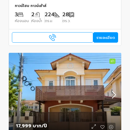
ทาวน์โฮม ทาวน์เฮ้าส์
3
2
224
28
ห้องนอน
ห้องน้ำ
ตร.ม.
ตร.ว.
รายละเอียด
เช่า
17,999 บาท
/ปี