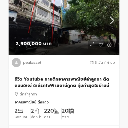
2,900,000 บาท
peakasset
3 วัน ที่ผ่านมา
รีวิว Youtube ขายตึกอาคารพาณิชย์ลำลูกกา ติด
ถนนใหญ่ ใกล้รถไฟฟ้าสถานีคูคต คุ้มค่าสุดในย่านนี้
ตึกลำลูกกา
อาคารพาณิชย์ ตึกแถว
2
2
220
20
ห้องนอน
ห้องน้ำ
ตร.ม.
ตร.ว.