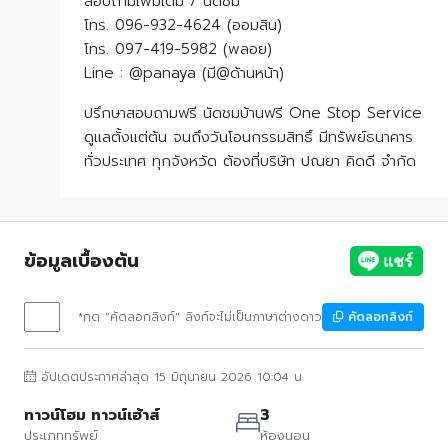
สอบถามเพิ่มเติม / นัดชม
โทร. 096-932-4624 (ออมสิน)
โทร. 097-419-5982 (พลอย)
Line : @panaya (มี@ด้านหน้า)
ปรึกษาสอบถามฟรี นัดชมบ้านฟรี One Stop Service
ดูแลตั้งแต่ต้น จนถึงวันโอนกรรมสิทธิ์ มีทรัพย์ธนาคาร
ทั่วประเทศ ทุกจังหวัด ต้องที่บริษัท ปณยา คิดดี จำกัด
ข้อมูลเบื้องต้น
*กด "คัดลอกลิงก์" ลิงก์จะไม่เป็นภาษาต่างดาว
คัดลอกลิงก์
อัปเดตประกาศล่าสุด 15 มิถุนายน 2026 10:04 น.
ทาวน์โฮม ทาวน์เฮ้าส์
3
ประเภททรัพย์
ห้องนอน