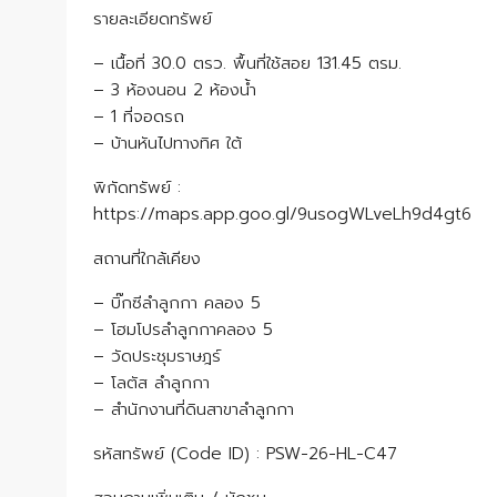
รายละเอียดทรัพย์
– เนื้อที่ 30.0 ตรว. พื้นที่ใช้สอย 131.45 ตรม.
– 3 ห้องนอน 2 ห้องน้ำ
– 1 ที่จอดรถ
– บ้านหันไปทางทิศ ใต้
พิกัดทรัพย์ :
https://maps.app.goo.gl/9usogWLveLh9d4gt6
สถานที่ใกล้เคียง
– บิ๊กซีลำลูกกา คลอง 5
– โฮมโปรลำลูกกาคลอง 5
– วัดประชุมราษฎร์
– โลตัส ลำลูกกา
– สำนักงานที่ดินสาขาลำลูกกา
รหัสทรัพย์ (Code ID) : PSW-26-HL-C47