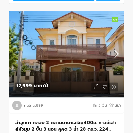
เช่า
17,999 บาท
/ปี
nutnut899
3 วัน ที่ผ่านมา
ลำลูกกา คลอง 2 ตลาดนานาเจริญ400ม. ทาวน์เฮา
ส์หัวมุม 2 ชั้น 3 นอน คูคต 3 น้ำ 28 ตร.ว. 224