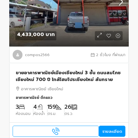
4,433,000 บาท
compos2566
2 ชั่วโมง ที่ผ่านมา
ขายอาคารพาณิชย์เมืองเชียงใหม่ 3 ชั้น ถนนสมโภช
เชียงใหม่ 700 ปี ใกล้โฮมโปรเชียงใหม่ สันทราย
อาคารพาณิชย์ เชียงใหม่
อาคารพาณิชย์ ตึกแถว
3
4
159
26
ห้องนอน
ห้องน้ำ
ตร.ม.
ตร.ว.
รายละเอียด