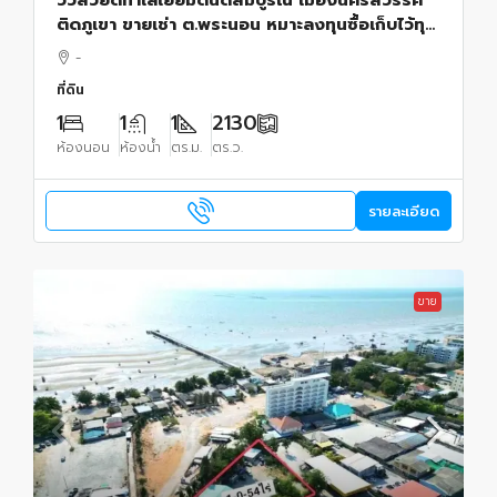
วิวสวยดีทำเลเยี่ยมดินดีสมบูรณ์ ้เมืองนครสวรรค์
ติดภูเขา ขายเช่า ต.พระนอน หมาะลงทุนซื้อเก็บไว้ทุก
ทาง
-
ที่ดิน
1
1
1
2130
ห้องนอน
ห้องน้ำ
ตร.ม.
ตร.ว.
รายละเอียด
ขาย