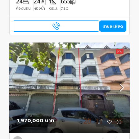
24
24
1
655
ห้องนอน
ห้องน้ำ
ตร.ม.
ตร.ว.
รายละเอียด
ขาย
1,970,000 บาท