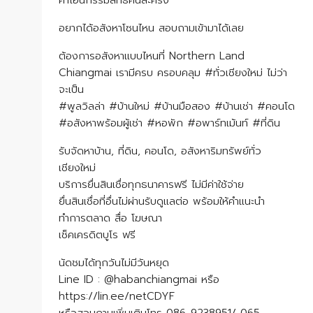
ค่าโอนกรรมสิทธิ์คนละครึ่ง
อยากได้อสังหาโซนไหน สอบถามเข้ามาได้เลย
ต้องการอสังหาแบบไหนที่ Northern Land
Chiangmai เรามีครบ ครอบคลุม #ทั่วเชียงใหม่ ไม่ว่า
จะเป็น
#พูลวิลล่า #บ้านใหม่ #บ้านมือสอง #บ้านเช่า #คอนโด
#อสังหาพร้อมผู้เช่า #หอพัก #อพาร์ทเม้นท์ #ที่ดิน
รับจัดหาบ้าน, ที่ดิน, คอนโด, อสังหาริมทรัพย์ทั่ว
เชียงใหม่
บริการยื่นสินเชื่อทุกธนาคารฟรี ไม่มีค่าใช้จ่าย
ยื่นสินเชื่อที่อื่นไม่ผ่านรับดูแลต่อ พร้อมให้คำแนะนำ
ทำการตลาด สื่อ โฆษณา
เช็คเครดิตบูโร ฟรี
นัดชมได้ทุกวันไม่มีวันหยุด
Line ID : @habanchiangmai หรือ
https://lin.ee/netCDYF