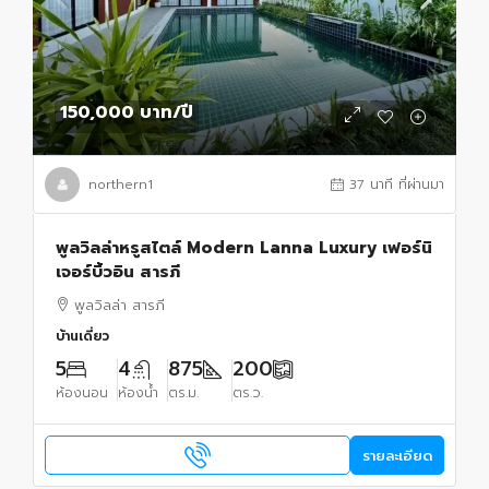
150,000 บาท
/ปี
northern1
37 นาที ที่ผ่านมา
พูลวิลล่าหรูสไตล์ Modern Lanna Luxury เฟอร์นิ
เจอร์บิ้วอิน สารภี
พูลวิลล่า สารภี
บ้านเดี่ยว
5
4
875
200
ห้องนอน
ห้องน้ำ
ตร.ม.
ตร.ว.
รายละเอียด