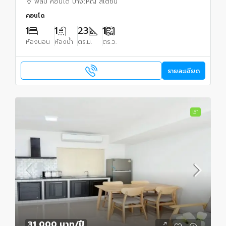
พลัม คอนโด บางใหญ่ สเตชั่น
คอนโด
1
1
23
1
ห้องนอน
ห้องน้ำ
ตร.ม.
ตร.ว.
รายละเอียด
เช่า
31,000 บาท
/ปี