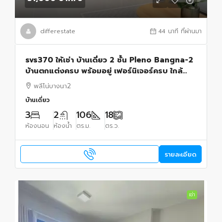
differestate
44 นาที ที่ผ่านมา
svs370 ให้เช่า บ้านเดี่ยว 2 ชั้น Pleno Bangna-2
บ้านตกแต่งครบ พร้อมอยู่ เฟอร์นิเจอร์ครบ ใกล้
Mega Bangna
พลีโน่บางนา2
บ้านเดี่ยว
3
2
106
18
ห้องนอน
ห้องน้ำ
ตร.ม.
ตร.ว.
รายละเอียด
เช่า