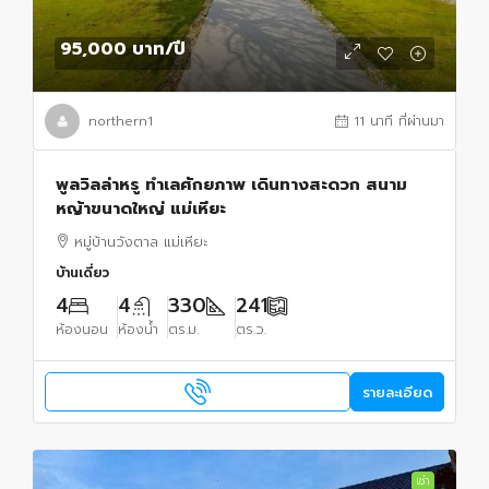
95,000 บาท
/ปี
northern1
11 นาที ที่ผ่านมา
พูลวิลล่าหรู ทำเลศักยภาพ เดินทางสะดวก สนาม
หญ้าขนาดใหญ่ แม่เหียะ
หมู่บ้านวังตาล แม่เหียะ
บ้านเดี่ยว
4
4
330
241
ห้องนอน
ห้องน้ำ
ตร.ม.
ตร.ว.
รายละเอียด
เช่า