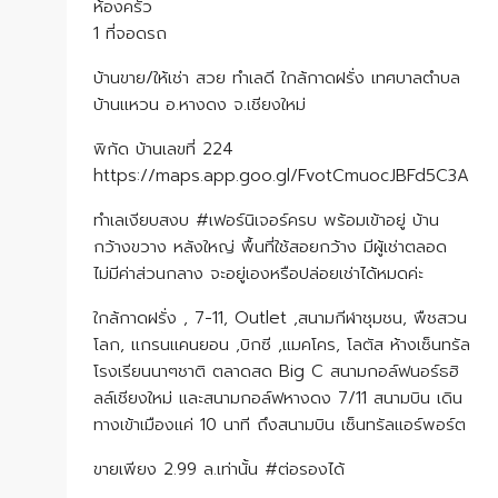
ห้องครัว
1 ที่จอดรถ
​บ้านขาย/ให้เช่า สวย ทำเลดี ใกล้กาดฝรั่ง เทศบาลตำบล
บ้านแหวน อ.หางดง จ.เชียงใหม่
พิกัด บ้านเลขที่ 224
https://maps.app.goo.gl/FvotCmuocJBFd5C3A
ทำเลเงียบสงบ #เฟอร์นิเจอร์ครบ พร้อมเข้าอยู่ บ้าน
กว้างขวาง หลังใหญ่​ พื้นที่​ใช้สอย​กว้าง​ มีผู้เช่า​ตลอด​
ไม่มีค่า​ส่วนกลาง​ จะอยู่เองหรือ​ปล่อย​เช่า​ได้​หมด​ค่ะ​
ใกล้กาดฝรั่ง , 7-11, Outlet ,สนามกีฬาชุมชน, พืชสวน
โลก, แกรนแคนยอน ,บิกซี ,แมคโคร, โลตัส ห้างเซ็นทรัล
โรงเรียนนาๆชาติ ตลาดสด Big C สนามกอล์ฟนอร์ธฮิ
ลล์เชียงใหม่ และสนามกอล์ฟหางดง 7/11 สนามบิน เดิน
ทางเข้าเมืองแค่ 10 นาที ถึงสนามบิน เซ็นทรัลแอร์พอร์ต
ขาย​เพียง​ 2.99 ล.เท่านั้น​ #ต่อรองได้​