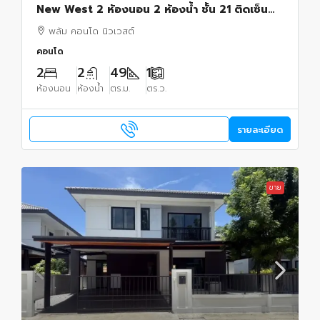
New West 2 ห้องนอน 2 ห้องน้ำ ชั้น 21 ติดเซ็น
ทรัลเวสเกต ใกล้ MRT ตลาดบางใหญ่
พลัม คอนโด นิวเวสต์
คอนโด
2
2
49
1
ห้องนอน
ห้องน้ำ
ตร.ม.
ตร.ว.
รายละเอียด
ขาย