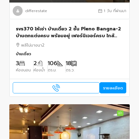
differestate
1 วัน ที่ผ่านมา
svs370 ให้เช่า บ้านเดี่ยว 2 ชั้น Pleno Bangna-2
บ้านตกแต่งครบ พร้อมอยู่ เฟอร์นิเจอร์ครบ ใกล้
Mega Bangna
พลีโน่บางนา2
บ้านเดี่ยว
3
2
106
18
ห้องนอน
ห้องน้ำ
ตร.ม.
ตร.ว.
รายละเอียด
เช่า