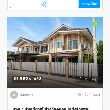
รายละเอียด
เช่า
34,998 บาท
/ปี
nutplatfo1
1 วัน ที่ผ่านมา
บางนา บ้านเดี่ยวให้เช่า2ชั้น4นอน โลตัสโกเฟรช