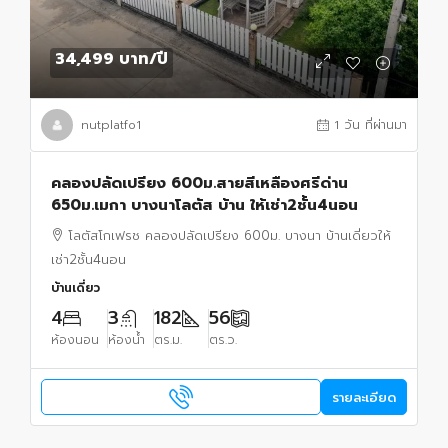
34,499 บาท
/ปี
nutplatfo1
1 วัน ที่ผ่านมา
คลองปลัดเปรียง 600ม.สายสีเหลืองศรีด่าน
650ม.เมกา บางนาโลตัส บ้าน ให้เช่า2ชั้น4นอน
โลตัสโกเฟรช คลองปลัดเปรียง 600ม. บางนา บ้านเดี่ยวให้
เช่า2ชั้น4นอน
บ้านเดี่ยว
4
3
182
56
ห้องนอน
ห้องน้ำ
ตร.ม.
ตร.ว.
รายละเอียด