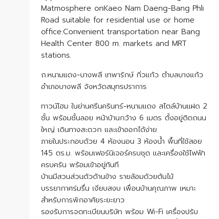
Matmosphere onKaeo Nam Daeng-Bang Phli
Road suitable for residential use or home
office.Convenient transportation near Bang
Health Center 800 m. markets and MRT
stations.
ถ.หนามแดง-บางพลี เทพารักษ์ กิ่วแก้ว ตำบลบางแก้ว
อำเภอบางพลี จังหวัดสมุทรปราการ
ทาวน์โฮม ในย่านศรีนครินทร์-หนามแดง สไตล์บ้านแฝด 2
ชั้น พร้อมชั้นลอย หน้าบ้านกว้าง 6 เมตร ตั้งอยู่ติดถนน
ใหญ่ เดินทางสะดวก และเข้าออกได้ง่าย
ภายในประกอบด้วย 4 ห้องนอน 3 ห้องน้ำ พื้นที่ใช้สอย
145 ตร.ม. พร้อมเฟอร์นิเจอร์ครบชุด และเครื่องใช้ไฟฟ้า
ครบครัน พร้อมเข้าอยู่ทันที
บ้านมีสวนส่วนตัวด้านข้าง รายล้อมด้วยต้นไม้
บรรยากาศร่มรื่น เงียบสงบ เพื่อนบ้านคุณภาพ เหมาะ
สำหรับการพักอาศัยระยะยาว
รองรับการจดทะเบียนบริษัท พร้อม Wi-Fi เครื่องปรับ