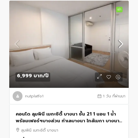
เช่า
6,999 บาท
/ปี
nutplatfo1
1 วัน ที่ผ่านมา
คอนโด ลุมพินี เมกะซิตี้ บางนา ชั้น 21 1 นอน 1 น้ำ
พร้อมเฟอร์ฯบางส่วน ทำเลบางนา ใกล้เมกา บางนา
1.2 กม.ใกล้รพ.ปิยะมินทร์ 600 ม.ขนาด 26 ตร.ม.
ลุมพินี เมกะซิตี้ บางนา