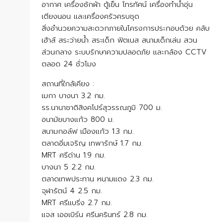
อากาศ เครื่องซักผ้า ตู้เย็น โทรทัศน์ เครื่องทำน้ำอุ่น
เตียงนอน และเครื่องครัวครบชุด
สิ่งอำนวยความสะดวกภายในโครงการประกอบด้วย คลับ
เฮ้าส์ สระว่ายน้ำ สระเด็ก ฟิตเนส สนามเด็กเล่น สวน
ส่วนกลาง ระบบรักษาความปลอดภัย และกล้อง CCTV
ตลอด 24 ชั่วโมง
สถานที่ใกล้เคียง :
เมกา บางนา 3.2 กม.
รร.นานาชาติสิงคโปร์สุวรรณภูมิ 700 ม.
อนามัยบางแก้ว 800 ม.
สนามกอล์ฟ เมืองแก้ว 1.3 กม.
ตลาดอิ่มเจริญ เทพารักษ์ 1.7 กม.
MRT ศรีด่าน 1.9 กม.
บางนา 5 2.2 กม.
ตลาดเทพประทาน หนามแดง 2.3 กม.
จุฬารัตน์ 4 2.5 กม.
MRT ศรีแบริ่ง 2.7 กม.
แจส เออเบิร์น ศรีนครินทร์ 2.8 กม.