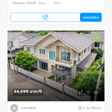
ห้องนอน
ห้องน้ำ
ตร.ม.
ตร.ว.
รายละเอียด
เช่า
34,499 บาท
/ปี
nutnut899
2 วัน ที่ผ่านมา