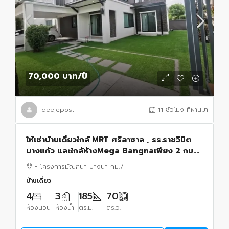
70,000 บาท
/ปี
deejepost
11 ชั่วโมง ที่ผ่านมา
ให้เช่าบ้านเดี่ยวใกล้ MRT ศรีลาซาล , รร.ราชวินิต
บางแก้ว และใกล้ห้างMega Bangnaเพียง 2 กม.
ใกล้ทางด่วน โครงการมัณฑนา บางนา กม.7
- โครงการมัณฑนา บางนา กม.7
บ้านเดี่ยว
4
3
185
70
ห้องนอน
ห้องน้ำ
ตร.ม.
ตร.ว.