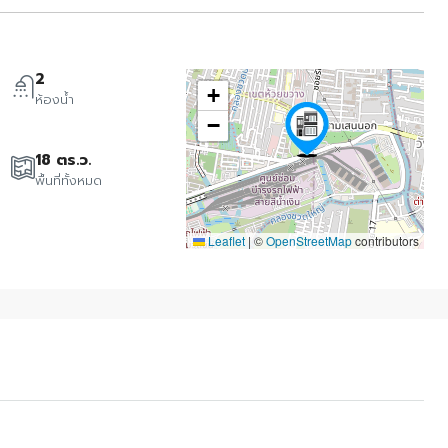
2
+
ห้องน้ำ
−
18 ตร.ว.
พื้นที่ทั้งหมด
Leaflet
|
©
OpenStreetMap
contributors