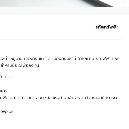
รหัสทรัพย์ :
-
น2น้ำ หมู่บ้าน เดอะคอนเนค 2 เมืองทองธานี ใกล้สถานี รถไฟฟ้า แอร์
หรับซื้อไว้เพื่อลงทุน
00 เมตร
นใคร
ฟิตเนส สระว่ายน้ำ สวนหย่อมหมู่บ้าน เข้า-ออก ด้วยระบบคีย์การ์ด
iteplus