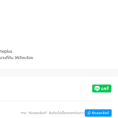
iteplus
านที่ดิน ให้เรียบร้อย
*กด "คัดลอกลิงก์" ลิงก์จะไม่เป็นภาษาต่างดาว
คัดลอกลิงก์