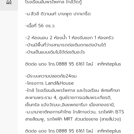
โรงเรียนอัมพรไพศาล ใกล้วัดกู้
-ม.สีวลี ติวานนท์ บางพูด ปากเกร็ด
-เนื้อที่ 56 ตร.ว.
-2 ห้องนอน 2 ห้องน้ำ 1 ห้องรับแขก 1 ห้องครัว
-บ้านมีพื้นที่ว่างสามารถต่อเติมตกแต่งบ้านได้
-บ้านเป็นแบบเดิมไม่ได้ต่อเติมอะไร
ติดต่อ แตง โทร.0888 95 6161 ไลน์ : infiniteplus
-มีระบบความปลอดภัย24ชม.
-โครงการ Land&House
-ใกล้ โรงเรียนอัมพรไพศาล และโรงเรียน พิศยศึกษา
สะพานพระราม 4, ศูนย์ราชการเฉลิมพระเกียรติ,
เซ็นทรัล แจ้งวัฒนะ,อิมแพคอารีนา เมืองทองธานี,
-ม.นานาชาติหอการค้าไทย ใกล้ทางด่วน, รถไฟฟ้า BTS
สายสีชมพู, รถไฟฟ้า MRT ส่วนต่อขยาย (สายสีม่วง)
ติดต่อ แตง โทร.0888 95 6161 ไลน์ : infiniteplus