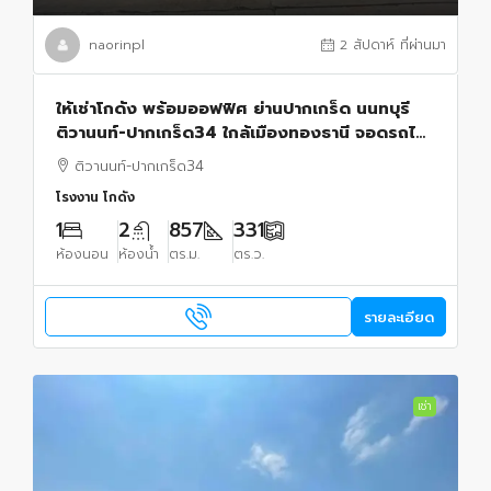
naorinpl
2 สัปดาห์ ที่ผ่านมา
ให้เช่าโกดัง พร้อมออฟฟิศ ย่านปากเกร็ด นนทบุรี
ติวานนท์-ปากเกร็ด34 ใกล้เมืองทองธานี จอดรถได้
16 คัน
ติวานนท์-ปากเกร็ด34
โรงงาน โกดัง
1
2
857
331
ห้องนอน
ห้องน้ำ
ตร.ม.
ตร.ว.
รายละเอียด
เช่า