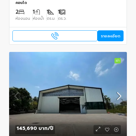
คอนโด
2
1
1
1
ห้องนอน
ห้องน้ำ
ตร.ม.
ตร.ว.
รายละเอียด
เช่า
145,690 บาท
/ปี