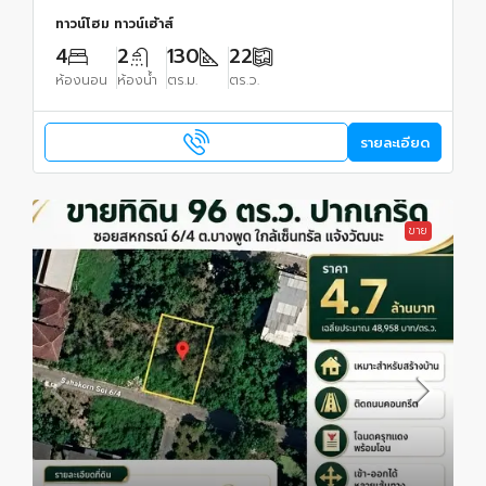
ทาวน์โฮม ทาวน์เฮ้าส์
4
2
130
22
ห้องนอน
ห้องน้ำ
ตร.ม.
ตร.ว.
รายละเอียด
ขาย