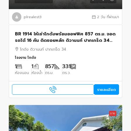
plrealest3
2 วัน ที่ผ่านมา
BR 1914 ให้เช่าโกดังพร้อมออฟฟิศ 857 ตร.ม. จอด
รถได้ 16 คัน ติดซอยหลัก ติวานนท์ ปากเกร็ด 34
นนทบุรี
โกดัง ติวานนท์ ปากเกร็ด 34
โรงงาน โกดัง
1
1
857
331
ห้องนอน
ห้องน้ำ
ตร.ม.
ตร.ว.
รายละเอียด
ขาย