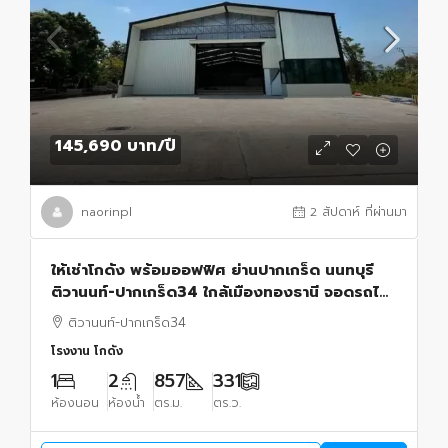
145,690 บาท
/ปี
naorinpl
2 สัปดาห์ ที่ผ่านมา
ให้เช่าโกดัง พร้อมออฟฟิศ ย่านปากเกร็ด นนทบุรี
ติวานนท์-ปากเกร็ด34 ใกล้เมืองทองธานี จอดรถได้
16 คัน
ติวานนท์-ปากเกร็ด34
โรงงาน โกดัง
1
2
857
331
ห้องนอน
ห้องน้ำ
ตร.ม.
ตร.ว.