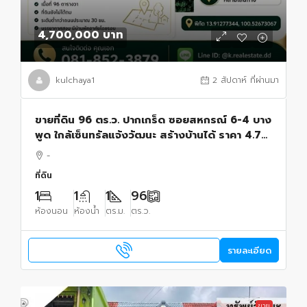
4,700,000 บาท
kulchaya1
2 สัปดาห์ ที่ผ่านมา
ขายที่ดิน 96 ตร.ว. ปากเกร็ด ซอยสหกรณ์ 6-4 บาง
พูด ใกล้เซ็นทรัลแจ้งวัฒนะ สร้างบ้านได้ ราคา 4.7
ล้านบาท
-
ที่ดิน
1
1
1
96
ห้องนอน
ห้องน้ำ
ตร.ม.
ตร.ว.
รายละเอียด
ขาย