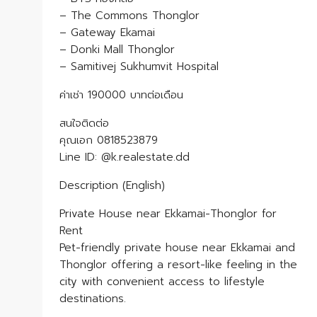
– The Commons Thonglor
– Gateway Ekamai
– Donki Mall Thonglor
– Samitivej Sukhumvit Hospital
ค่าเช่า 190000 บาทต่อเดือน
สนใจติดต่อ
คุณเอก 0818523879
Line ID: @k.realestate.dd
Description (English)
Private House near Ekkamai-Thonglor for
Rent
Pet-friendly private house near Ekkamai and
Thonglor offering a resort-like feeling in the
city with convenient access to lifestyle
destinations.