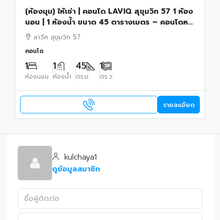
(ห้องมุม) ให้เช่า | คอนโด LAVIQ สุขุมวิท 57 1 ห้อง
นอน | 1 ห้องน้ำ ขนาด 45 ตารางเมตร – คอนโดหรู
ใกล้รถไฟฟ้า BTS ทองหล่อ
ลาวีค สุขุมวิท 57
คอนโด
1
1
45
1
ห้องนอน
ห้องน้ำ
ตร.ม.
ตร.ว.
รายละเอียด
kulchaya1
ดูข้อมูลสมาชิก