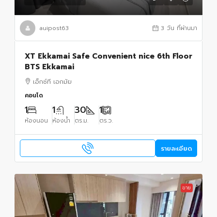
auipost63
3 วัน ที่ผ่านมา
XT Ekkamai Safe Convenient nice 6th Floor
BTS Ekkamai
เอ็กซ์ที เอกมัย
คอนโด
1
1
30
1
ห้องนอน
ห้องน้ำ
ตร.ม.
ตร.ว.
รายละเอียด
ขาย