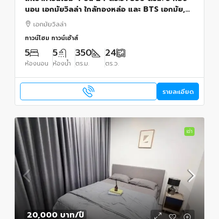
นอน เอกมัยวิลล่า ใกล้ทองหล่อ และ BTS เอกมัย,
โรงพยาบาล กรุงเทพ
เอกมัยวิลล่า
ทาวน์โฮม ทาวน์เฮ้าส์
5
5
350
24
ห้องนอน
ห้องน้ำ
ตร.ม.
ตร.ว.
รายละเอียด
เช่า
20,000 บาท
/ปี