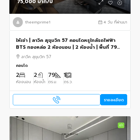
75,000 บาท
/ปี
theemprime1
4 วัน ที่ผ่านมา
ให้เช่า | ลาวิค สุขุมวิท 57 คอนโดหรูใกล้รถไฟฟ้า
BTS ทองหล่อ 2 ห้องนอน | 2 ห้องน้ำ | พื้นที่ 79
ตารางเมตร
ลาวีค สุขุมวิท 57
คอนโด
2
2
79
1
ห้องนอน
ห้องน้ำ
ตร.ม.
ตร.ว.
รายละเอียด
เช่า