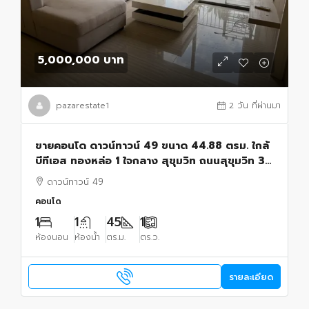
5,000,000 บาท
pazarestate1
2 วัน ที่ผ่านมา
ขายคอนโด ดาวน์ทาวน์ 49 ขนาด 44.88 ตรม. ใกล้
บีทีเอส ทองหล่อ 1 ใจกลาง สุขุมวิท ถนนสุขุมวิท 39
แขวงคลองตันเหนือ เขตวัฒนา กรุงเทพมหานคร
ดาวน์ทาวน์ 49
คอนโด
1
1
45
1
ห้องนอน
ห้องน้ำ
ตร.ม.
ตร.ว.
รายละเอียด