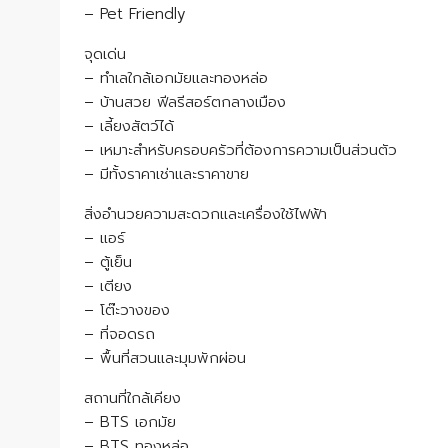
– Pet Friendly
จุดเด่น
– ทำเลใกล้เอกมัยและทองหล่อ
– บ้านสวย ฟีลรีสอร์ตกลางเมือง
– เลี้ยงสัตว์ได้
– เหมาะสำหรับครอบครัวที่ต้องการความเป็นส่วนตัว
– มีทั้งราคาเช่าและราคาขาย
สิ่งอำนวยความสะดวกและเครื่องใช้ไฟฟ้า
– แอร์
– ตู้เย็น
– เตียง
– โต๊ะวางของ
– ที่จอดรถ
– พื้นที่สวนและมุมพักผ่อน
สถานที่ใกล้เคียง
– BTS เอกมัย
– BTS ทองหล่อ