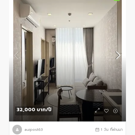
32,000 บาท
/ปี
auipost63
1 วัน ที่ผ่านมา