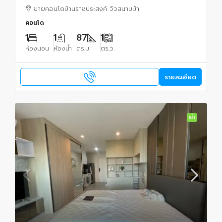
ขายคอนโดบ้านราชประสงค์ วิวสนามม้า
คอนโด
1
1
87
1
ห้องนอน
ห้องน้ำ
ตร.ม.
ตร.ว.
รายละเอียด
เช่า