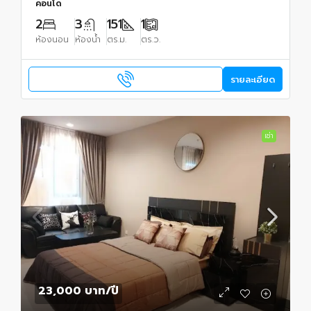
คอนโด
2
3
151
1
ห้องนอน
ห้องน้ำ
ตร.ม.
ตร.ว.
รายละเอียด
เช่า
23,000 บาท
/ปี