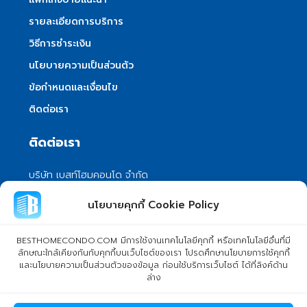
รายละเอียดการบริการ
วิธีการชำระเงิน
นโยบายความเป็นส่วนตัว
ข้อกำหนดและเงื่อนไข
ติดต่อเรา
ติดต่อเรา
บริษัท เบสท์โฮมคอนโด จำกัด
101/399 หมู่ 7 แขวงลําผักชี เขตหนองจอก
นโยบายคุกกี้ Cookie Policy
กรุงเทพมหานคร 10530
info@besthomecondo.com
BESTHOMECONDO.COM มีการใช้งานเทคโนโลยีคุกกี้ หรือเทคโนโลยีอื่นที่มี
ลักษณะใกล้เคียงกันกับคุกกี้บนเว็บไซต์ของเรา โปรดศึกษานโยบายการใช้คุกกี้
และนโยบายความเป็นส่วนตัวของข้อมูล ก่อนใช้บริการเว็บไซต์ ได้ที่ลิงค์ด้าน
ล่าง
© Copyright 2024 BESTHOMECONDO CO., LTD. - All rights