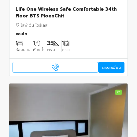
Life One Wireless Safe Comfortable 34th
Floor BTS PloenChit
ไลฟ์ วัน ไวร์เลส
คอนโด
1
1
35
1
ห้องนอน
ห้องน้ำ
ตร.ม.
ตร.ว.
รายละเอียด
เช่า