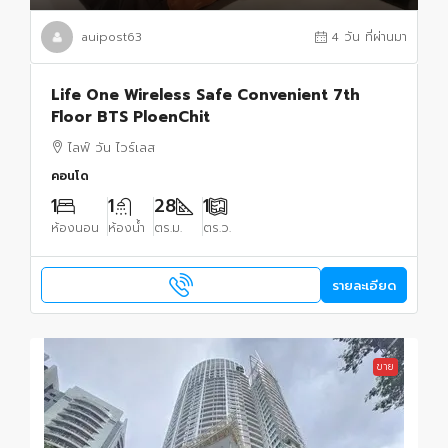
auipost63
4 วัน ที่ผ่านมา
Life One Wireless Safe Convenient 7th
Floor BTS PloenChit
ไลฟ์ วัน ไวร์เลส
คอนโด
1
1
28
1
ห้องนอน
ห้องน้ำ
ตร.ม.
ตร.ว.
รายละเอียด
ขาย