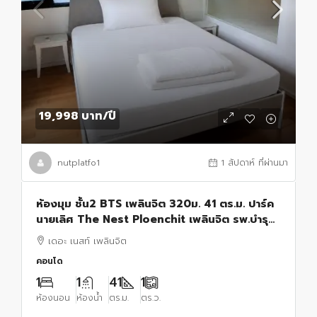
19,998 บาท
/ปี
nutplatfo1
1 สัปดาห์ ที่ผ่านมา
ห้องมุม ชั้น2 BTS เพลินจิต 320ม. 41 ตร.ม. ปาร์ค
นายเลิศ The Nest Ploenchit เพลินจิต รพ.บำรุง
ราษฏร์ 890ม. 1นอน 1น้ำ ลด35% คอนโด
เดอะ เนสท์ เพลินจิต
คอนโด
1
1
41
1
ห้องนอน
ห้องน้ำ
ตร.ม.
ตร.ว.