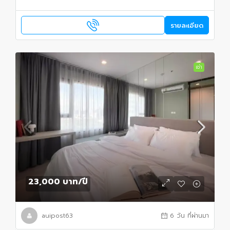
รายละเอียด
เช่า
23,000 บาท
/ปี
auipost63
6 วัน ที่ผ่านมา