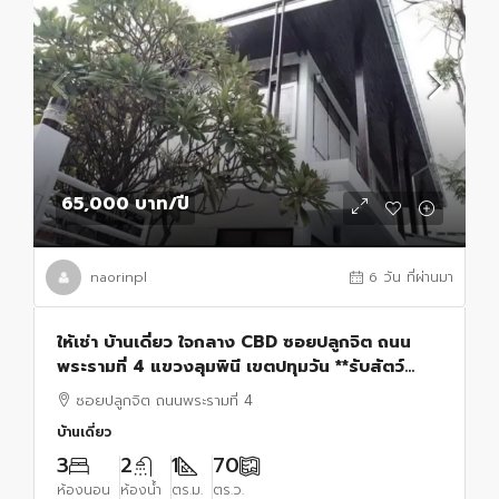
65,000 บาท
/ปี
naorinpl
6 วัน ที่ผ่านมา
ให้เช่า บ้านเดี่ยว ใจกลาง CBD ซอยปลูกจิต ถนน
พระรามที่ 4 แขวงลุมพินี เขตปทุมวัน **รับสัตว์
เลี้ยง
ซอยปลูกจิต ถนนพระรามที่ 4
บ้านเดี่ยว
3
2
1
70
ห้องนอน
ห้องน้ำ
ตร.ม.
ตร.ว.