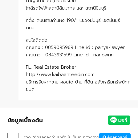
กาญจนาภิเษก,มอเตอร์เวย์
ใกล้รถไฟฟ้าสถานีสัมมากร และ สถานีมีนบุรี
ที่ตั้ง ถนนรามคำแหง 190/1 แขวงมีนบุรี เขตมีนบุรี
กทม.
สนใจติดต่อ
คุณเก่ง : 0859095969 Line id : panya-lawyer
คุณนาว : 0843931599 Line id : nanowrin
PL. Real Estate Broker
http://www.kaibaanteedin.com
บริการรับฝากขาย คอนโด บ้าน ที่ดิน อสังหาริมทรัพย์ทุก
ชนิด
ข้อมูลเบื้องต้น
*กด "คัดลอกลิงก์" ลิงก์จะไม่เป็นภาษาต่างดาว
คัดลอกลิงก์