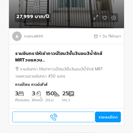
27,999 บาท
/ปี
nutnut899
1 วัน ที่ผ่านมา
รามอินทราให้เช่าทาวน์โฮม3ชั้น3นอน3น้ำใกล้
MRTวงแหวน
รามอินทรา450ม.25ตร.ว.150ตร.ม.เฟอร์ครบ โต๊ะกิน
รามอินทรา ให้เช่าทาวน์โฮม3ชั้น3นอน3น้ำใกล้ MRT
ข้าว โซฟา เตียงนอน แอร์4 พร้อมเข้าอยู่
วงแหวนรามอินทรา 450 เมตร
ทาวน์โฮม ทาวน์เฮ้าส์
3
3
150
25
ห้องนอน
ห้องน้ำ
ตร.ม.
ตร.ว.
รายละเอียด