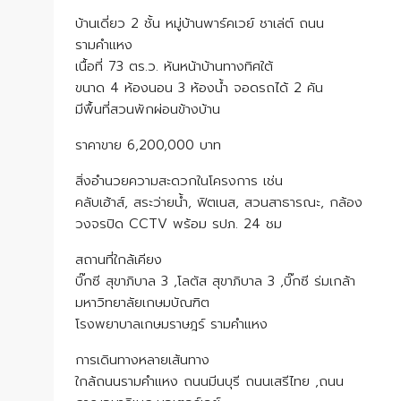
บ้านเดี่ยว 2 ชั้น หมู่บ้านพาร์คเวย์ ชาเล่ต์ ถนน
รามคำแหง
เนื้อที่ 73 ตร.ว. หันหน้าบ้านทางทิศใต้
ขนาด 4 ห้องนอน 3 ห้องน้ำ จอดรถได้ 2 คัน
มีพื้นที่สวนพักผ่อนข้างบ้าน
ราคาขาย 6,200,000 บาท
สิ่งอำนวยความสะดวกในโครงการ เช่น
คลับเฮ้าส์, สระว่ายน้ำ, ฟิตเนส, สวนสาธารณะ, กล้อง
วงจรปิด CCTV พร้อม รปภ. 24 ชม
สถานที่ใกล้เคียง
บิ๊กซี สุขาภิบาล 3 ,โลตัส สุขาภิบาล 3 ,บิ๊กซี ร่มเกล้า
มหาวิทยาลัยเกษมบัณฑิต
โรงพยาบาลเกษมราษฎร์ รามคำแหง
การเดินทางหลายเส้นทาง
ใกล้ถนนรามคำแหง ถนนมีนบุรี ถนนเสรีไทย ,ถนน