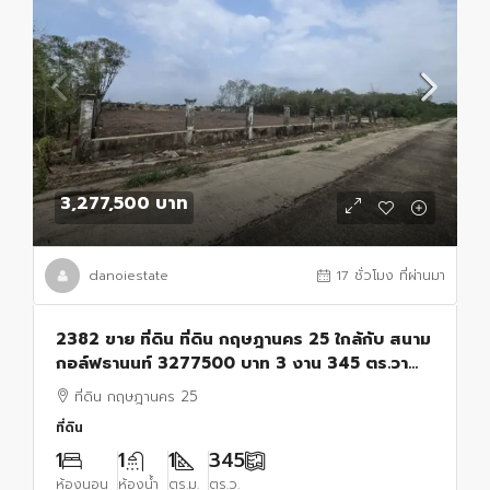
3,277,500 บาท
danoiestate
17 ชั่วโมง ที่ผ่านมา
2382 ขาย ที่ดิน ที่ดิน กฤษฎานคร 25 ใกล้กับ สนาม
กอล์ฟธานนท์ 3277500 บาท 3 งาน 345 ตร.วา
กรุงเทพ มีนบุรี
ที่ดิน กฤษฎานคร 25
ที่ดิน
1
1
1
345
ห้องนอน
ห้องน้ำ
ตร.ม.
ตร.ว.