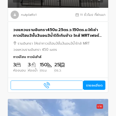
nutplatfo1
11 ชั่วโมง ที่ผ่านมา
วงแหวนรามอินทรา450ม.25ตร.ว.150ตร.ม.ให้เช่า
ทาวน์โฮม3ชั้น3นอน3น้ำโต๊ะกินข้าว ใกล้ MRTเฟอร์
ครบ โซฟา เตียงนอน แอร์4 พร้อมเข้าอยู่รามอินทรา
รามอินทรา ให้เช่าทาวน์โฮม3ชั้น3นอน3น้ำใกล้ MRT
วงแหวนรามอินทรา 450 เมตร
ทาวน์โฮม ทาวน์เฮ้าส์
3
3
150
25
ห้องนอน
ห้องน้ำ
ตร.ม.
ตร.ว.
รายละเอียด
ขาย