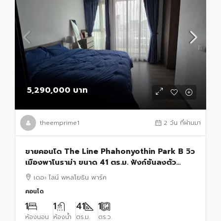
5,290,000 บาท
theemprime1
2 วัน ที่ผ่านมา
ขายคอนโด The Line Phahonyothin Park B วิว
เมืองพาโนราม่า ขนาด 41 ตร.ม. ฟังก์ชันลงตัว
ใช้สอยพื้นที่ได้เต็มที่1 ห้องนอน 1 ห้องน้ำ
เดอะ ไลน์ พหลโยธิน พาร์ค
คอนโด
1
1
41
1
ห้องนอน
ห้องน้ำ
ตร.ม.
ตร.ว.