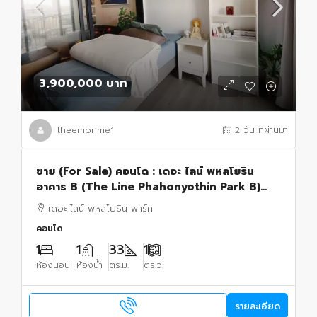
3,900,000 บาท
theemprime1
2 วัน ที่ผ่านมา
ขาย (For Sale) คอนโด : เดอะ ไลน์ พหลโยธิน
อาคาร B (The Line Phahonyothin Park B)
ประเภท : 1 ห้องนอน 1 ห้องน้ำ พื้นที่ : 32.52 ตรม.
เดอะ ไลน์ พหลโยธิน พาร์ค
คอนโด
1
1
33
1
ห้องนอน
ห้องน้ำ
ตร.ม.
ตร.ว.
รายละเอียด