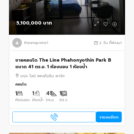
5,100,000 บาท
theemprime1
2 วัน ที่ผ่านมา
ขายคอนโด The Line Phahonyothin Park B
ขนาด 41 ตร.ม. 1 ห้องนอน 1 ห้องน้ำ
เดอะ ไลน์ พหลโยธิน พาร์ค
คอนโด
1
1
41
1
ห้องนอน
ห้องน้ำ
ตร.ม.
ตร.ว.
รายละเอียด