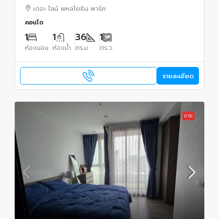
พื้นที่ : 36.9ุ6 ตรม.
เดอะ ไลน์ พหลโยธิน พาร์ค
คอนโด
1
1
36
1
ห้องนอน
ห้องน้ำ
ตร.ม.
ตร.ว.
รายละเอียด
ขาย