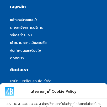
เมนูหลัก
แพ็กเกจป้ายแนะนำ
รายละเอียดการบริการ
วิธีการชำระเงิน
นโยบายความเป็นส่วนตัว
ข้อกำหนดและเงื่อนไข
ติดต่อเรา
ติดต่อเรา
บริษัท เบสท์โฮมคอนโด จำกัด
101/399 หมู่ 7 แขวงลําผักชี เขตหนองจอก
นโยบายคุกกี้ Cookie Policy
กรุงเทพมหานคร 10530
info@besthomecondo.com
BESTHOMECONDO.COM มีการใช้งานเทคโนโลยีคุกกี้ หรือเทคโนโลยีอื่นที่มี