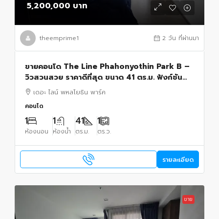
5,200,000 บาท
theemprime1
2 วัน ที่ผ่านมา
ขายคอนโด The Line Phahonyothin Park B –
วิวสวนสวย ราคาดีที่สุด ขนาด 41 ตร.ม. ฟังก์ชัน
ลงตัว ใช้สอยพื้นที่ได้เต็มที่1 ห้องนอน 1 ห้องน้ำ
เดอะ ไลน์ พหลโยธิน พาร์ค
คอนโด
1
1
41
1
ห้องนอน
ห้องน้ำ
ตร.ม.
ตร.ว.
รายละเอียด
ขาย