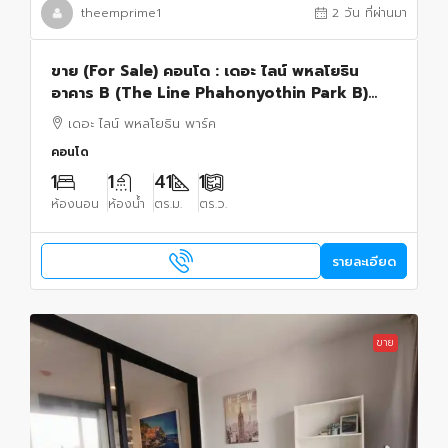
theemprime1
2 วัน ที่ผ่านมา
ขาย (For Sale) คอนโด : เดอะ ไลน์ พหลโยธิน
อาคาร B (The Line Phahonyothin Park B)
ประเภท : 1 ห้องนอน 1 ห้องน้ำ พื้นที่ : 41 ตรม.
เดอะ ไลน์ พหลโยธิน พาร์ค
คอนโด
1
1
41
1
ห้องนอน
ห้องน้ำ
ตร.ม.
ตร.ว.
รายละเอียด
ขาย