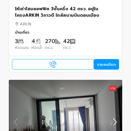
ให้เช่าโฮมออฟฟิศ 3ชั้นครึ่ง 42 ตรว. อยู่ใน
โครงARKIN วิภาวดี ใกล้สนามบินดอนเมือง
ARKIN
บ้านเดี่ยว
3
4
270
42
ห้องนอน
ห้องน้ำ
ตร.ม.
ตร.ว.
รายละเอียด
ขาย