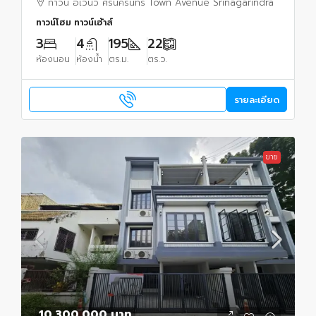
ทาวน์ อเวนิว ศรีนครินทร์ Town Avenue Srinagarindra
ทาวน์โฮม ทาวน์เฮ้าส์
3
4
195
22
ห้องนอน
ห้องน้ำ
ตร.ม.
ตร.ว.
รายละเอียด
ขาย
10,300,000 บาท