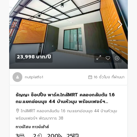
23,998 บาท
/ปี
nutplatfo1
16 ชั่วโมง ที่ผ่านมา
ธัญญะ ช็อปปิ้ง พาร์ค.ใกล้MRT คลองกลันตัน 1.6
กม.แยกอ่อนนุช 44 บ้านหัวมุม พร้อมเฟอร์ฯ
พัฒนาการ 38 ทาวน์โฮม 3 นอน 2 น้ำ พื้นที่ 200
ใกล้MRT คลองกลันตัน 1.6 กม.แยกอ่อนนุช 44 บ้านหัวมุม
ตร.ม.
พร้อมเฟอร์ฯ พัฒนาการ 38
ทาวน์โฮม ทาวน์เฮ้าส์
3
2
200
25