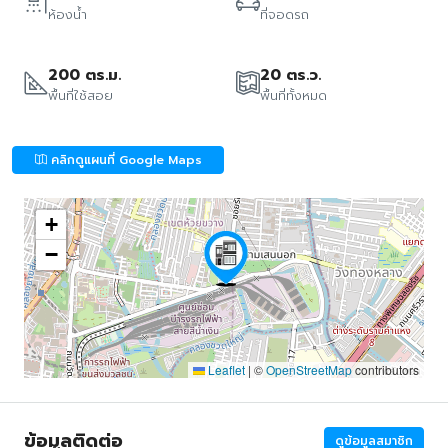
ห้องน้ำ
ที่จอดรถ
200 ตร.ม.
20 ตร.ว.
พื้นที่ใช้สอย
พื้นที่ทั้งหมด
คลิกดูแผนที่ Google Maps
+
−
Leaflet
|
©
OpenStreetMap
contributors
ข้อมูลติดต่อ
ดูข้อมูลสมาชิก