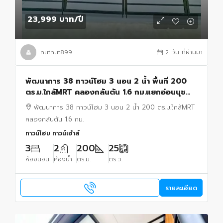
23,999 บาท
/ปี
nutnut899
2 วัน ที่ผ่านมา
พัฒนาการ 38 ทาวน์โฮม 3 นอน 2 น้ำ พื้นที่ 200
ตร.ม.ใกล้MRT คลองกลันตัน 1.6 กม.แยกอ่อนนุช
44 บ้านหัวมุม พร้อมเฟอร์ฯ ธัญญะ ช็อปปิ้ง พาร์ค.
พัฒนาการ 38 ทาวน์โฮม 3 นอน 2 น้ำ 200 ตร.ม.ใกล้MRT
คลองกลันตัน 1.6 กม.
ทาวน์โฮม ทาวน์เฮ้าส์
3
2
200
25
ห้องนอน
ห้องน้ำ
ตร.ม.
ตร.ว.
รายละเอียด