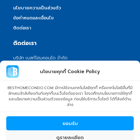
นโยบายความเป็นส่วนตัว
ข้อกำหนดและเงื่อนไข
ติดต่อเรา
ติดต่อเรา
บริษัท เบสท์โฮมคอนโด จำกัด
101/399 หมู่ 7 แขวงลําผักชี เขตหนองจอก
นโยบายคุกกี้ Cookie Policy
กรุงเทพมหานคร 10530
info@besthomecondo.com
BESTHOMECONDO.COM มีการใช้งานเทคโนโลยีคุกกี้ หรือเทคโนโลยีอื่นที่มี
ลักษณะใกล้เคียงกันกับคุกกี้บนเว็บไซต์ของเรา โปรดศึกษานโยบายการใช้คุกกี้
และนโยบายความเป็นส่วนตัวของข้อมูล ก่อนใช้บริการเว็บไซต์ ได้ที่ลิงค์ด้าน
ล่าง
© Copyright 2024 BESTHOMECONDO CO., LTD. - All rights
ยอมรับ
reserved
ดูรายละเอียด