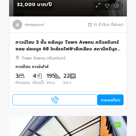
32,000 บาท
/ปี
deejepost
13 ชั่วโมง ที่ผ่านมา
ทาวน์โฮม 3 ชั้น หลังมุม Town Avenu ศรีนครินทร์
ซอย อ่อนนุช 68 ใกล้รถไฟฟ้าสีเหลือง สถานีศรีนุช
700 เมตร
-Town Avenu ศรีนครินทร์
ทาวน์โฮม ทาวน์เฮ้าส์
3
4
195
22
ห้องนอน
ห้องน้ำ
ตร.ม.
ตร.ว.
รายละเอียด
เช่า