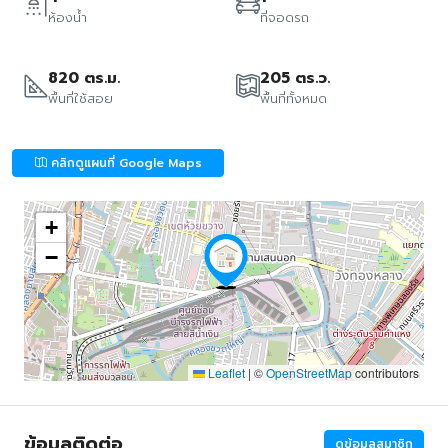
ห้องน้ำ
ที่จอดรถ
820 ตร.ม.
205 ตร.ว.
พื้นที่ใช้สอย
พื้นที่ทั้งหมด
คลิกดูแผนที่ Google Maps
+
−
Leaflet
|
©
OpenStreetMap
contributors
ข้อมูลติดต่อ
ดูข้อมูลสมาชิก