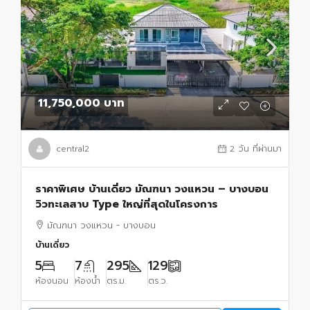
11,750,000 บาท
central2
2 วัน ที่ผ่านมา
ราคาพิเศษ บ้านเดี่ยว มัณฑนา วงแหวน – บางบอน
วิวทะเลสาบ Type ใหญ่ที่สุดในโครงการ
มัณฑนา วงแหวน - บางบอน
บ้านเดี่ยว
5
7
295
129
ห้องนอน
ห้องน้ำ
ตร.ม.
ตร.ว.