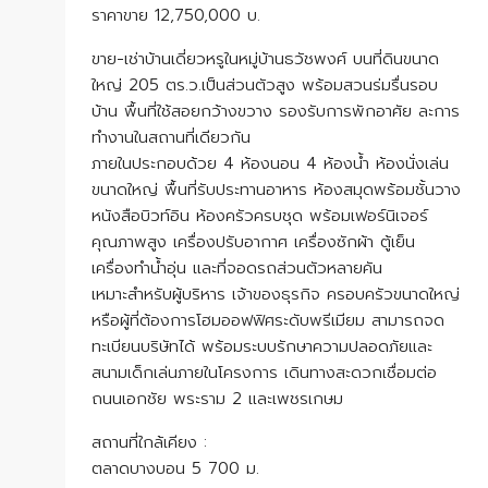
ราคาขาย 12,750,000 บ.
ขาย-เช่าบ้านเดี่ยวหรูในหมู่บ้านธวัชพงศ์ บนที่ดินขนาด
ใหญ่ 205 ตร.ว.เป็นส่วนตัวสูง พร้อมสวนร่มรื่นรอบ
บ้าน พื้นที่ใช้สอยกว้างขวาง รองรับการพักอาศัย ละการ
ทำงานในสถานที่เดียวกัน
ภายในประกอบด้วย 4 ห้องนอน 4 ห้องน้ำ ห้องนั่งเล่น
ขนาดใหญ่ พื้นที่รับประทานอาหาร ห้องสมุดพร้อมชั้นวาง
หนังสือบิวท์อิน ห้องครัวครบชุด พร้อมเฟอร์นิเจอร์
คุณภาพสูง เครื่องปรับอากาศ เครื่องซักผ้า ตู้เย็น
เครื่องทำน้ำอุ่น และที่จอดรถส่วนตัวหลายคัน
เหมาะสำหรับผู้บริหาร เจ้าของธุรกิจ ครอบครัวขนาดใหญ่
หรือผู้ที่ต้องการโฮมออฟฟิศระดับพรีเมียม สามารถจด
ทะเบียนบริษัทได้ พร้อมระบบรักษาความปลอดภัยและ
สนามเด็กเล่นภายในโครงการ เดินทางสะดวกเชื่อมต่อ
ถนนเอกชัย พระราม 2 และเพชรเกษม
สถานที่ใกล้เคียง :
ตลาดบางบอน 5 700 ม.