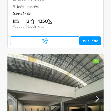
โกดัง เอกชัย94
โรงงาน โกดัง
1
2
1250
ห้องนอน
ห้องน้ำ
ตร.ม.
รายละเอียด
เช่า