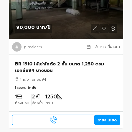
90,000 บาท
/ปี
plrealest3
1 สัปดาห์ ที่ผ่านมา
BR 1910 ให้เช่าโกดัง 2 ชั้น ขนาด 1,250 ตรม
เอกชัย94 บางบอน
โกดัง เอกชัย94
โรงงาน โกดัง
1
2
1250
ห้องนอน
ห้องน้ำ
ตร.ม.
รายละเอียด