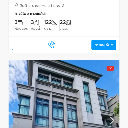
Ramkamhaeng2)ใกล้เมกะบางนา โลตัสบางนา
อินดี้ 2 บางนา-รามคำแหง 2
ทำเลดีที่สุดในย่านนี้ ทิศตะวันออก
ทาวน์โฮม ทาวน์เฮ้าส์
3
3
122
22
ห้องนอน
ห้องน้ำ
ตร.ม.
ตร.ว.
รายละเอียด
ขาย