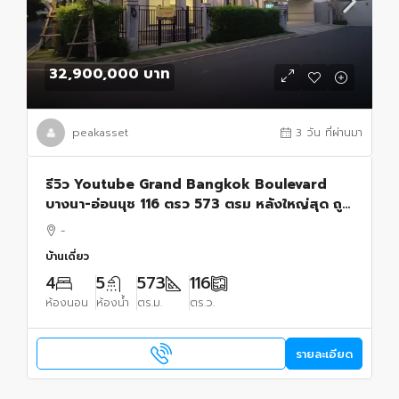
32,900,000 บาท
peakasset
3 วัน ที่ผ่านมา
รีวิว Youtube Grand Bangkok Boulevard
บางนา-อ่อนนุช 116 ตรว 573 ตรม หลังใหญ่สุด ถูก
สุด คุ้มสุด
-
บ้านเดี่ยว
4
5
573
116
ห้องนอน
ห้องน้ำ
ตร.ม.
ตร.ว.
รายละเอียด