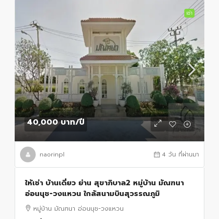
เช่า
40,000 บาท
/ปี
naorinpl
4 วัน ที่ผ่านมา
ให้เช่า บ้านเดี่ยว ย่าน สุขาภิบาล2 หมู่บ้าน มัณฑนา
อ่อนนุช-วงแหวน ใกล้สนามบินสุวรรณภูมิ
หมู่บ้าน มัณฑนา อ่อนนุช-วงแหวน