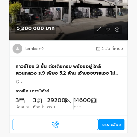
5,200,000 บาท
kornkorn9
2 วัน ที่ผ่านมา
ทาวน์โฮม 3 ชั้น ต่อเติมครบ พร้อมอยู่ ใกล้
สวนหลวง ร.9 เพียง 5.2 ล้าน เจ้าของขายเอง ไม่
ผ่านนายหน้า ต่อรองได้
-
ทาวน์โฮม ทาวน์เฮ้าส์
3
3
29200
14600
ห้องนอน
ห้องน้ำ
ตร.ม.
ตร.ว.
รายละเอียด