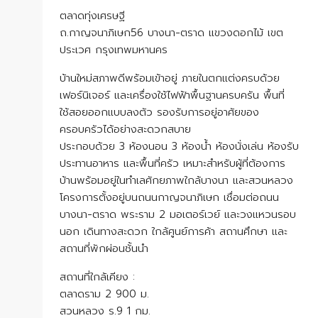
ตลาดทุ่ง​เศรษฐี​
ถ.กาญจนาภิเษก56 บางนา-ตราด แขวงดอกไม้ เขต
ประเวศ กรุงเทพมหานคร
บ้านใหม่สภาพดีพร้อมเข้าอยู่ ภายในตกแต่งครบด้วย
เฟอร์นิเจอร์ และเครื่องใช้ไฟฟ้าพื้นฐานครบครัน พื้นที่
ใช้สอยออกแบบลงตัว รองรับการอยู่อาศัยของ
ครอบครัวได้อย่างสะดวกสบาย
ประกอบด้วย 3 ห้องนอน 3 ห้องน้ำ ห้องนั่งเล่น ห้องรับ
ประทานอาหาร และพื้นที่ครัว เหมาะสำหรับผู้ที่ต้องการ
บ้านพร้อมอยู่ในทำเลศักยภาพใกล้บางนา และสวนหลวง
โครงการตั้งอยู่บนถนนกาญจนาภิเษก เชื่อมต่อถนน
บางนา-ตราด พระราม 2 มอเตอร์เวย์ และวงแหวนรอบ
นอก เดินทางสะดวก ใกล้ศูนย์การค้า สถานศึกษา และ
สถานที่พักผ่อนชั้นนำ
สถานที่ใกล้เคียง :
ตลาดราม 2 900 ม.
สวนหลวง ร.9 1 กม.