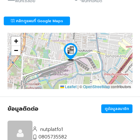
พื้นที่ใช้สอย
พื้นที่ทั้งหมด
คลิกดูแผนที่ Google Maps
+
−
Leaflet
|
©
OpenStreetMap
contributors
ข้อมูลติดต่อ
ดูข้อมูลสมาชิก
nutplatfo1
0805735582