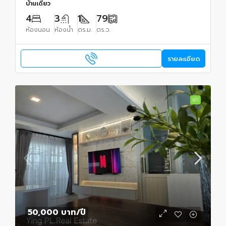
บ้านเดี่ยว
4
3
1
79
ห้องนอน
ห้องน้ำ
ตร.ม.
ตร.ว.
รายละเอียด
เช่า
50,000 บาท
/ปี