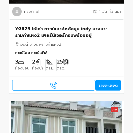
naorinpl
4 วัน ที่ผ่านมา
YG829 ให้เช่า ทาวน์เฮาส์หลังมุม indy บางนา-
รามคำแหง2 เฟอร์นิเจอร์ครบพร้อมอยู่
อินดี้ บางนา-รามคำแหง2
ทาวน์โฮม ทาวน์เฮ้าส์
3
2
1
25
ห้องนอน
ห้องน้ำ
ตร.ม.
ตร.ว.
รายละเอียด
ขาย