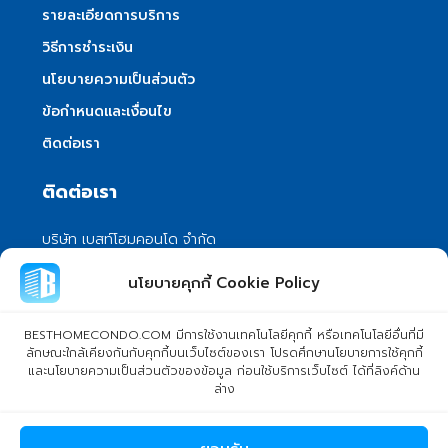
รายละเอียดการบริการ
วิธีการชำระเงิน
นโยบายความเป็นส่วนตัว
ข้อกำหนดและเงื่อนไข
ติดต่อเรา
ติดต่อเรา
บริษัท เบสท์โฮมคอนโด จำกัด
101/399 หมู่ 7 แขวงลําผักชี เขตหนองจอก
นโยบายคุกกี้ Cookie Policy
กรุงเทพมหานคร 10530
info@besthomecondo.com
BESTHOMECONDO.COM มีการใช้งานเทคโนโลยีคุกกี้ หรือเทคโนโลยีอื่นที่มี
ลักษณะใกล้เคียงกันกับคุกกี้บนเว็บไซต์ของเรา โปรดศึกษานโยบายการใช้คุกกี้
และนโยบายความเป็นส่วนตัวของข้อมูล ก่อนใช้บริการเว็บไซต์ ได้ที่ลิงค์ด้าน
ล่าง
© Copyright 2024 BESTHOMECONDO CO., LTD. - All rights