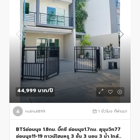
44,999 บาท
/ปี
nutnut899
1 ชั่วโมง ที่ผ่านมา
BTSอ่อนนุช 1.8กม. บิ๊กซี อ่อนนุช1.7กม. สุขุมวิท77
อ่อนนุช11-19 ทาวน์โฮมหรู 3 ชั้น 3 นอน 3 น้ำ ใกล้