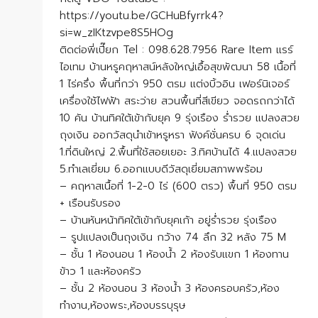
https://youtu.be/GCHuBfyrrk4?
si=w_zIKtzvpe8S5HOg
ติดต่อพี่เปี๊ยก Tel : 098.628.7956 Rare Item แรร์
ไอเทม บ้านหรูคฤหาสน์หลังใหญ่เอื้อสุขพัฒนา 58 เนื้อที่
1 ไร่ครึ่ง พื้นที่กว่า 950 ตรม แต่งบิ้วอิน เฟอร์นิเจอร์
เครื่องใช้ไฟฟ้า สระว่าย สวนพื้นที่สีเขียว จอดรถกว่าได้
10 คัน บ้านทิศใต้เข้ากับยุค 9 รุ่งเรือง ร่ำรวย แปลงสวย
ถุงเงิน ออกวัสดุนำเข้าหรูหรา ฟังค์ชั่นครบ 6 จุดเด่น
1.ที่ดินใหญ่ 2.พื้นที่ใช้สอยเยอะ 3.ทิศบ้านได้ 4.แปลงสวย
5.ทำเลเยี่ยม 6.ออกแบบดีวัสดุเยี่ยมสภาพพร้อม
– คฤหาสเนื้อที่ 1-2-0 ไร่ (600 ตรว) พื้นที่ 950 ตรม
+ เรือนรับรอง
– บ้านหันหน้าทิศใต้เข้ากับยุคเก้า อยู่ร่ำรวย รุ่งเรือง
– รูปแปลงเป็นถุงเงิน กว้าง 74 ลึก 32 หลัง 75 M
– ชั้น 1 ห้องนอน 1 ห้องน้ำ 2 ห้องรับแขก 1 ห้องทาน
ข้าว 1 และห้องครัว
– ชั้น 2 ห้องนอน 3 ห้องน้ำ 3 ห้องครอบครัว,ห้อง
ทำงาน,ห้องพระ,ห้องบรรบุรุษ