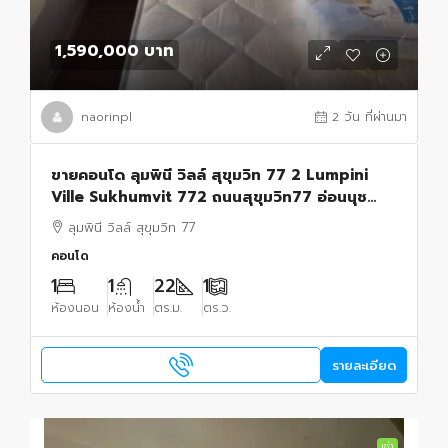
1,590,000 บาท
naorinpl
2 วัน ที่ผ่านมา
ขายคอนโด ลุมพินี วิลล์ สุขุมวิท 77 2 Lumpini
Ville Sukhumvit 772 ถนนสุขุมวิท77 อ่อนนุช
***ขายพร้อมคนเช่า ติดอ่อนนุช พลาซ่า คอมมูนิตี้
ลุมพินี วิลล์ สุขุมวิท 77
มอลล์
คอนโด
1
1
22
1
ห้องนอน
ห้องน้ำ
ตร.ม.
ตร.ว.
รายละเอียด
เช่า