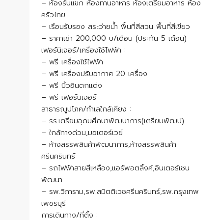
– ห้องรับแขก ห้องทานอาหาร ห้องเตรียมอาหาร ห้อง
ครัวไทย
– เรือนรับรอง สระว่ายน้ำ พื้นที่สีสวน พื้นที่สีเขียว
– ราคาเช่า 200,000 บ/เดือน (ประกัน 5 เดือน)
เฟอร์นิเจอร์/เครื่องใช้ไฟฟ้า :
– ฟรี เครื่องใช้ไฟฟ้า
– ฟรี เครื่องปรับอากาศ 20 เครื่อง
– ฟรี บิ้วอินตกแต่ง
– ฟรี เฟอร์นิเจอร์
สาธารณูปโภค/ทำเลใกล้เคียง :
– รร.เตรียมอุดมศึกษาพัฒนาการ(เตรียมพัฒน์)
– ใกล้ทางด่วน,มอเตอร์เวย์
– ห้างสรรพสินค้าพัฒนาการ,ห้างสรรพสินค้า
ศรีนครินทร์
– รถไฟฟ้าสายสีเหลือง,แอร์พอตลิ้งค์,อินเตอร์เชน
พัฒนา
– รพ.วิภาราม,รพ.สมิตติเวชศรีนครินทร์,รพ.กรุงเทพ
เพชรบุรี
การเดินทาง/ที่ตั้ง :