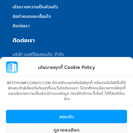
นโยบายความเป็นส่วนตัว
ข้อกำหนดและเงื่อนไข
ติดต่อเรา
ติดต่อเรา
บริษัท เบสท์โฮมคอนโด จำกัด
101/399 หมู่ 7 แขวงลําผักชี เขตหนองจอก
นโยบายคุกกี้ Cookie Policy
กรุงเทพมหานคร 10530
info@besthomecondo.com
BESTHOMECONDO.COM มีการใช้งานเทคโนโลยีคุกกี้ หรือเทคโนโลยีอื่นที่มี
ลักษณะใกล้เคียงกันกับคุกกี้บนเว็บไซต์ของเรา โปรดศึกษานโยบายการใช้คุกกี้
และนโยบายความเป็นส่วนตัวของข้อมูล ก่อนใช้บริการเว็บไซต์ ได้ที่ลิงค์ด้าน
ล่าง
© Copyright 2024 BESTHOMECONDO CO., LTD. - All rights
ยอมรับ
reserved
ดูรายละเอียด