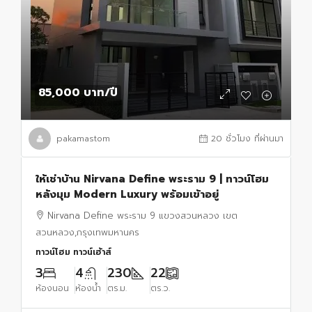
85,000 บาท
/ปี
pakamastom
20 ชั่วโมง ที่ผ่านมา
ให้เช่าบ้าน Nirvana Define พระราม 9 | ทาวน์โฮม
หลังมุม Modern Luxury พร้อมเข้าอยู่
Nirvana Define พระราม 9 แขวงสวนหลวง เขต
สวนหลวง,กรุงเทพมหานคร
ทาวน์โฮม ทาวน์เฮ้าส์
3
4
230
22
ห้องนอน
ห้องน้ำ
ตร.ม.
ตร.ว.