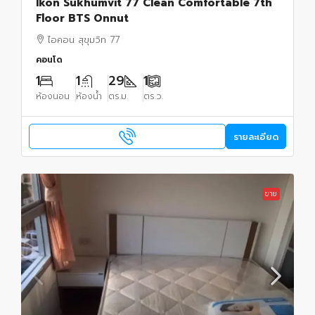
Ikon Sukhumvit 77 Clean Comfortable 7th
Floor BTS Onnut
ไอคอน สุขุมวิท 77
คอนโด
1
1
29
1
ห้องนอน
ห้องน้ำ
ตร.ม.
ตร.ว.
รายละเอียด
ขาย