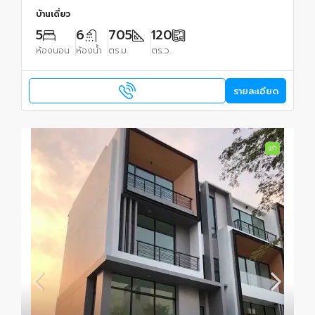
บ้านเดี่ยว
5
6
705
120
ห้องนอน
ห้องน้ำ
ตร.ม.
ตร.ว.
รายละเอียด
เช่า