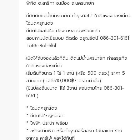
พิกัด ต.สาริกา อ.เมือง จ.นครนายก
ที่ดินติดแม่น้ำนครนายก ทำธุรกิจได้ ใกล้แหล่งท่องเที่ยว
โฉนดครุฑแดง
มีต้นไม้ผลไม้ในแปลงบางส่วนพร้อมแล้ว
สอบถามนัดเยี่ยมชม ติดต่อ วรุณรัตน์ 086-301-6161
To86-3ol-6l6l
เปิดให้จับจองแล้วที่ดิน ติดแม่น้ำนครนายก ทำเลธุรกิจ
ใกล้แหล่งท่องเที่ยว
เริ่มต้นที่ขนาด 1 ไร่ 1 งาน (หรือ 500 ตรว.) ราคา 5
ล้านบาท ( เฉลี่ย10,000฿/ ตรว.เท่านั้น)
(มีแปลงอื่นขนาด 1ไร่ 3งาน สอบถามโทร 086-301-
6161 )
* โฉนดครุฑแดง
* มีต้นไม้ใหญ่ร่มเงา
* ไฟฟ้า ประปา พร้อม
* สร้างบ้านพัก หรือทำธุรกิจรีสอร์ท โฮมสเตย์ ร้าน
อาหาร คาร์เฟ่ ฯลฯได้ทันที