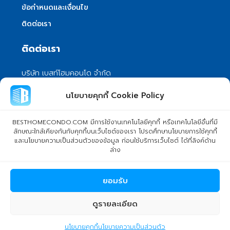
ข้อกำหนดและเงื่อนไข
ติดต่อเรา
ติดต่อเรา
บริษัท เบสท์โฮมคอนโด จำกัด
101/399 หมู่ 7 แขวงลําผักชี เขตหนองจอก
นโยบายคุกกี้ Cookie Policy
กรุงเทพมหานคร 10530
info@besthomecondo.com
BESTHOMECONDO.COM มีการใช้งานเทคโนโลยีคุกกี้ หรือเทคโนโลยีอื่นที่มี
ลักษณะใกล้เคียงกันกับคุกกี้บนเว็บไซต์ของเรา โปรดศึกษานโยบายการใช้คุกกี้
และนโยบายความเป็นส่วนตัวของข้อมูล ก่อนใช้บริการเว็บไซต์ ได้ที่ลิงค์ด้าน
ล่าง
© Copyright 2024 BESTHOMECONDO CO., LTD. - All rights
ยอมรับ
reserved
ดูรายละเอียด
pptc195pp
นโยบายคุกกี้
นโยบายความเป็นส่วนตัว