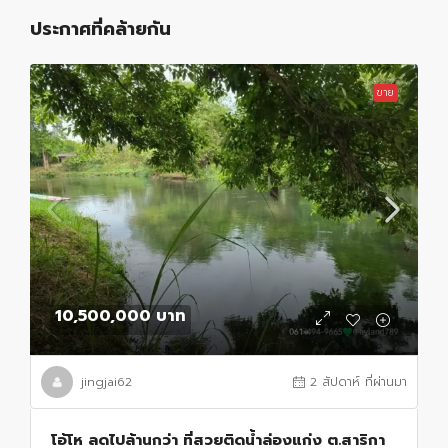
ประกาศที่คล้ายกัน
ขาย
10,500,000 บาท
jingjai62
2 สัปดาห์ ที่ผ่านมา
โอ้โห ลดไปล้านกว่า ที่สวยติดน้ำล่องแก่ง ต.สาริกา