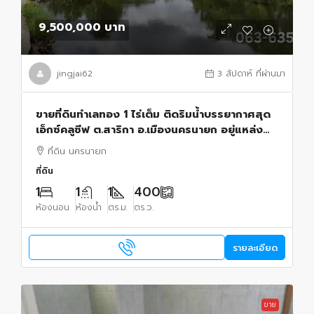
9,500,000 บาท
jingjai62
3 สัปดาห์ ที่ผ่านมา
ขายที่ดินทำเลทอง 1 ไร่เต็ม ติดริมน้ำบรรยากาศสุด
เอ็กซ์คลูซีฟ ต.สาริกา อ.เมืองนครนายก อยู่แหล่ง
ชุมชน เดินทางง่าย ไม่ลึกลับซับซ้อน
ที่ดิน นครนายก
ที่ดิน
1
1
1
400
ห้องนอน
ห้องน้ำ
ตร.ม.
ตร.ว.
รายละเอียด
ขาย