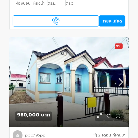
ห้องนอน
ห้องน้ำ
ตร.ม.
ตร.ว.
รายละเอียด
ขาย
980,000 บาท
pptc195pp
2 เดือน ที่ผ่านมา