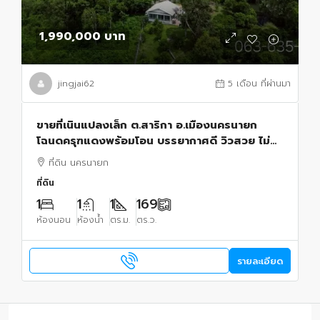
1,990,000 บาท
jingjai62
5 เดือน ที่ผ่านมา
ขายที่เนินแปลงเล็ก ต.สาริกา อ.เมืองนครนายก
โฉนดครุฑแดงพร้อมโอน บรรยากาศดี วิวสวย ไม่
เปลี่ยว ใกล้แหล่งท่องเที่ยวมากมาย
ที่ดิน นครนายก
ที่ดิน
1
1
1
169
ห้องนอน
ห้องน้ำ
ตร.ม.
ตร.ว.
รายละเอียด