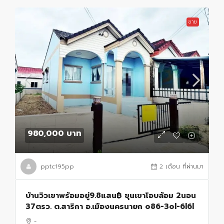
ขาย
980,000 บาท
pptc195pp
2 เดือน ที่ผ่านมา
บ้านวิวเขาพร้อมอยู่9.8แสน฿ ขุนเขาโอบล้อม 2นอน
37ตรว. ต.สาริกา อ.เมืองนครนายก o86-3ol-6l6l
-