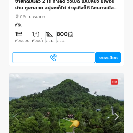
ขายที่ถมแล้ว 2 ไร่ ทำเลดี วิวเปิด ไม่เปลี่ยว มีเพื่อน
บ้าน ภูเขาสวย อยู่เองก็ได้ ทำธุรกิจก็ดี ใจกลางเมือง
สาริกา อ.เมืองนครนายก
ที่ดิน นครนายก
ที่ดิน
1
1
1
800
ห้องนอน
ห้องน้ำ
ตร.ม.
ตร.ว.
รายละเอียด
ขาย