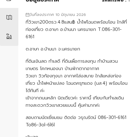
วันที่ลงประกาศ 10 มิถุนายน 2026
ที่วิวเขา200ตรว.4.8แสน฿ น้ำไฟโฉนดพร้อมโอน ใกล้ที่
ท่องเที่ยว ต.อาษา อ.บ้านนา นครนายก T.086-301-
6161
ต.อาษา อ.บ้านนา จ.นครนายก
ที่ดินเงินสด ทำเลดี ที่ดินเผื่อการลงทุน ทำบ้านสวน
เกษตร โคกหนองนา บ้านพักตากอากาศ
วิวเขา วิวท้องทุงนา อากาศโล่งสบาย ใกล้แหล่งท่อง
เที่ยว น้ำไฟหน้าแปลง โฉนดครุฑแดง (นส.4) พร้อมโอน
ได้ทันที ค่ะ
เข้าจากถนนหลัก นิดเดียวค่ะ ราคานี้ เทียบกับทำเลเดิน
ทางสะดวกวิวเขาสวยแบบนี้ คุ้มค่ามากค่ะ
สอบถามนัดเยี่ยมชม ติดต่อ วรุณรัตน์ 086-301-6161
To86-3ol-6l6l
เงินสด