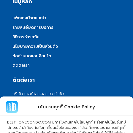
เมนูหลัก
แพ็กเกจป้ายแนะนำ
รายละเอียดการบริการ
วิธีการชำระเงิน
นโยบายความเป็นส่วนตัว
ข้อกำหนดและเงื่อนไข
ติดต่อเรา
ติดต่อเรา
บริษัท เบสท์โฮมคอนโด จำกัด
101/399 หมู่ 7 แขวงลําผักชี เขตหนองจอก
นโยบายคุกกี้ Cookie Policy
กรุงเทพมหานคร 10530
info@besthomecondo.com
BESTHOMECONDO.COM มีการใช้งานเทคโนโลยีคุกกี้ หรือเทคโนโลยีอื่นที่มี
ลักษณะใกล้เคียงกันกับคุกกี้บนเว็บไซต์ของเรา โปรดศึกษานโยบายการใช้คุกกี้