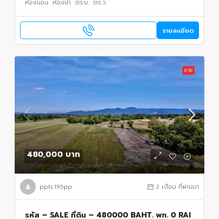
ห้องนอน
ห้องน้ำ
ตร.ม.
ตร.ว.
รายละเอียด
ขาย
480,000 บาท
pptc195pp
2 เดือน ที่ผ่านมา
รหัส – SALE ที่ดิน – 480000 BAHT. พท. 0 RAI