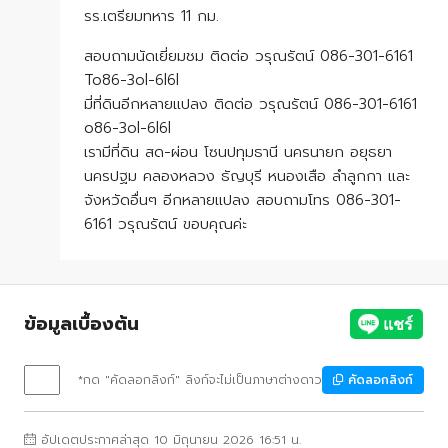
รร.เตรียมทหาร 11 กม.
สอบถามนัดเยี่ยมชม ติดต่อ วรุณรัตน์ 086-301-6161
To86-3ol-6l6l
มี่ที่ดินอีกหลายแปลง ติดต่อ วรุณรัตน์ 086-301-6161
o86-3ol-6l6l
เรามีที่ดิน สด-ผ่อน โซนปทุมธานี นครนายก อยุธยา
นครปฐม คลองหลวง ธัญบุรี หนองเสือ ลำลูกกา และ
จังหวัดอื่นๆ อีกหลายแปลง สอบถามโทร 086-301-
6161 วรุณรัตน์ ขอบคุณค่ะ
ข้อมูลเบื้องต้น
*กด "คัดลอกลิงก์" ลิงก์จะไม่เป็นภาษาต่างดาว
คัดลอกลิงก์
อัปเดตประกาศล่าสุด 10 มิถุนายน 2026 16:51 น.