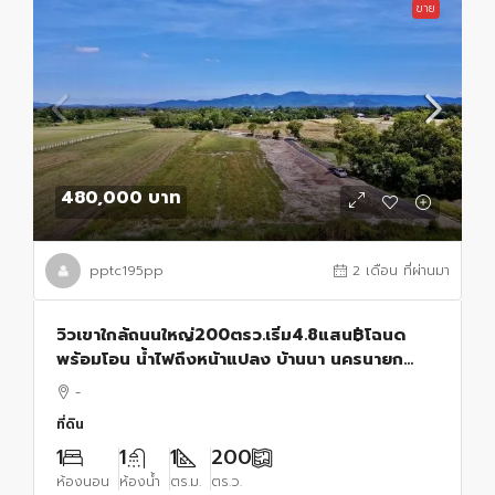
ขาย
480,000 บาท
pptc195pp
2 เดือน ที่ผ่านมา
วิวเขาใกล้ถนนใหญ่200ตรว.เริ่ม4.8แสน฿โฉนด
พร้อมโอน น้ำไฟถึงหน้าแปลง บ้านนา นครนายก
o86-3ol-6l6l
-
ที่ดิน
1
1
1
200
ห้องนอน
ห้องน้ำ
ตร.ม.
ตร.ว.