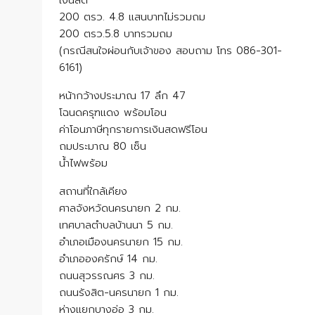
200 ตรว. 4.8 แสนบาทไม่รวมถม
200 ตรว.5.8 บาทรวมถม
(กรณีสนใจผ่อนกับเจ้าของ สอบถาม โทร 086-301-
6161)
หน้ากว้างประมาณ 17 ลึก 47
โฉนดครุฑแดง พร้อมโอน
ค่าโอนภาษีทุกรายการเงินสดฟรีโอน
ถมประมาณ 80 เซ็น
น้ำไฟพร้อม
สถานที่ใกล้เคียง
ศาลจังหวัดนครนายก 2 กม.
เทศบาลตำบลบ้านนา 5 กม.
อำเภอเมืองนครนายก 15 กม.
อำเภอองครักษ์ 14 กม.
ถนนสุวรรณศร 3 กม.
ถนนรังสิต-นครนายก 1 กม.
ห่างแยกบางอ่อ 3 กม.