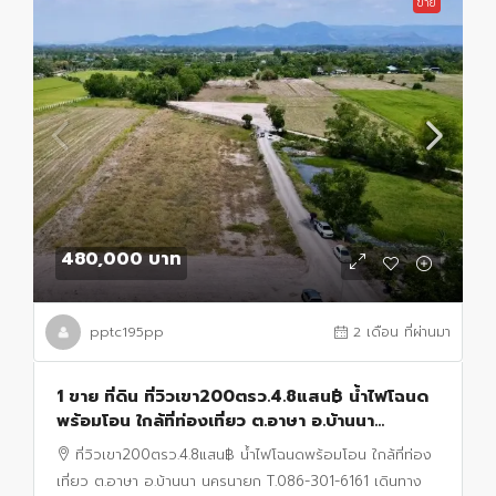
ขาย
480,000 บาท
pptc195pp
2 เดือน ที่ผ่านมา
1 ขาย ที่ดิน ที่วิวเขา200ตรว.4.8แสน฿ น้ำไฟโฉนด
พร้อมโอน ใกล้ที่ท่องเที่ยว ต.อาษา อ.บ้านนา
นครนายก T.086-301-6161 เดินทางสะดวกใกล้
ที่วิวเขา200ตรว.4.8แสน฿ น้ำไฟโฉนดพร้อมโอน ใกล้ที่ท่อง
ถนนใหญ่ ใกล้กับ ศาลจังหวัดนครนายกวิวเขาสวย
เที่ยว ต.อาษา อ.บ้านนา นครนายก T.086-301-6161 เดินทาง
มาก 200 ต