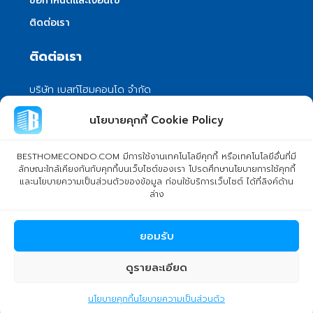
ข้อกำหนดและเงื่อนไข
ติดต่อเรา
ติดต่อเรา
บริษัท เบสท์โฮมคอนโด จำกัด
101/399 หมู่ 7 แขวงลําผักชี เขตหนองจอก
นโยบายคุกกี้ Cookie Policy
กรุงเทพมหานคร 10530
info@besthomecondo.com
BESTHOMECONDO.COM มีการใช้งานเทคโนโลยีคุกกี้ หรือเทคโนโลยีอื่นที่มี
ลักษณะใกล้เคียงกันกับคุกกี้บนเว็บไซต์ของเรา โปรดศึกษานโยบายการใช้คุกกี้
และนโยบายความเป็นส่วนตัวของข้อมูล ก่อนใช้บริการเว็บไซต์ ได้ที่ลิงค์ด้าน
ล่าง
© Copyright 2024 BESTHOMECONDO CO., LTD. - All rights
ยอมรับ
reserved
ดูรายละเอียด
chokhdii27
นโยบายคุกกี้
นโยบายความเป็นส่วนตัว