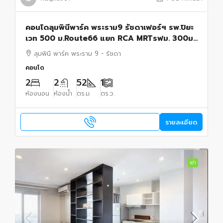
คอนโดลุมพินีพาร์ค พระราม9 รัชดาเฟอร์ฯ รพ.ปิยะ
เวท 500 ม.Route66 แยก RCA MRTรฟม. 300ม.
52 ตร.ม. 2นอน 2น้ำ อาคาร A ชั้น 20 วิวทิศตะวัน
ลุมพินี พาร์ค พระราม 9 - รัชดา
ออก
คอนโด
2
2
52
1
ห้องนอน
ห้องน้ำ
ตร.ม.
ตร.ว.
รายละเอียด
เช่า