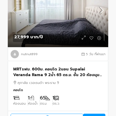
27,999 บาท
/ปี
nutnut899
5 วัน ที่ผ่านมา
MRTรฟม. 600ม. คอนโด 2นอน Supalai
Veranda Rama 9 2น้ำ 65 ตร.ม. ชั้น 20 ห้องมุม
.วิวเมืองสวย พร้อมเฟอร์ฯ
ศุภาลัย เวอเรนด้า พระราม 9
คอนโด
1
1
65
1
ห้องนอน
ห้องน้ำ
ตร.ม.
ตร.ว.