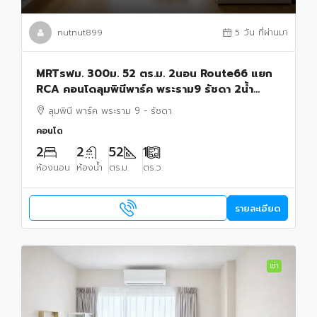
nutnut899
5 วัน ที่ผ่านมา
MRTรฟม. 300ม. 52 ตร.ม. 2นอน Route66 แยก
RCA คอนโดลุมพินีพาร์ค พระราม9 รัชดา 2น้ำ
อาคาร A ชั้น 20 วิวทิศตะวันออก เฟอร์ฯ รพ.ปิยะ
ลุมพินี พาร์ค พระราม 9 - รัชดา
เวท 500 ม.
คอนโด
2
2
52
1
ห้องนอน
ห้องน้ำ
ตร.ม.
ตร.ว.
รายละเอียด
เช่า