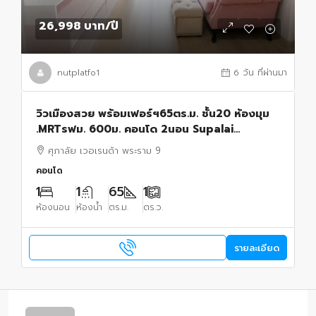
26,998 บาท
/ปี
nutplatfo1
6 วัน ที่ผ่านมา
วิวเมืองสวย พร้อมเฟอร์ฯ65ตร.ม. ชั้น20 ห้องมุม
.MRTรฟม. 600ม. คอนโด 2นอน Supalai
Veranda Rama 9 2น้ำ
ศุภาลัย เวอเรนด้า พระราม 9
คอนโด
1
1
65
1
ห้องนอน
ห้องน้ำ
ตร.ม.
ตร.ว.
รายละเอียด