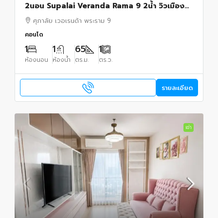
2นอน Supalai Veranda Rama 9 2น้ำ วิวเมือง
สวย พร้อมเฟอร์ฯ
ศุภาลัย เวอเรนด้า พระราม 9
คอนโด
1
1
65
1
ห้องนอน
ห้องน้ำ
ตร.ม.
ตร.ว.
รายละเอียด
เช่า