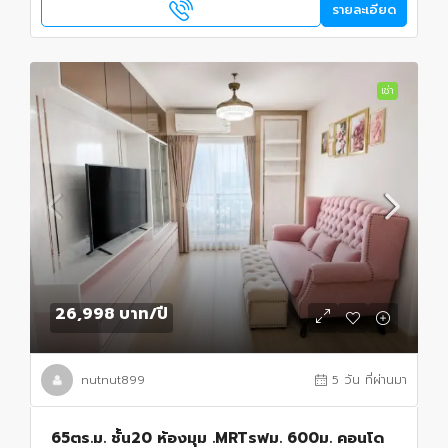
รายละเอียด
เช่า
26,998 บาท
/ปี
nutnut899
5 วัน ที่ผ่านมา
65ตร.ม. ชั้น20 ห้องมุม .MRTรฟม. 600ม. คอนโด