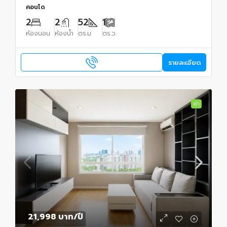
คอนโด
2
2
52
1
ห้องนอน
ห้องน้ำ
ตร.ม.
ตร.ว.
รายละเอียด
เช่า
21,998 บาท
/ปี