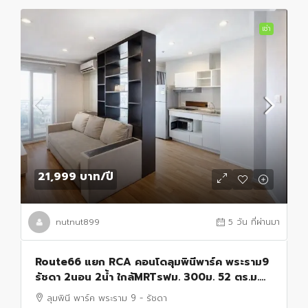
เช่า
21,999 บาท
/ปี
nutnut899
5 วัน ที่ผ่านมา
Route66 แยก RCA คอนโดลุมพินีพาร์ค พระราม9
รัชดา 2นอน 2น้ำ ใกล้MRTรฟม. 300ม. 52 ตร.ม.
อาคาร A ชั้น 20 วิวทิศตะวันออก เฟอร์ฯ รพ.ปิยะ
ลุมพินี พาร์ค พระราม 9 - รัชดา
เวท 500 ม.