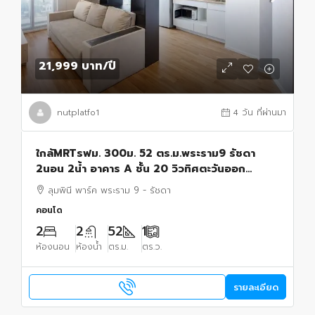
21,999 บาท
/ปี
nutplatfo1
4 วัน ที่ผ่านมา
ใกล้MRTรฟม. 300ม. 52 ตร.ม.พระราม9 รัชดา
2นอน 2น้ำ อาคาร A ชั้น 20 วิวทิศตะวันออก
เฟอร์ฯ รพ.ปิยะเวท 500 ม.Route66 แยก RCA
ลุมพินี พาร์ค พระราม 9 - รัชดา
คอนโดลุมพินีพาร์ค
คอนโด
2
2
52
1
ห้องนอน
ห้องน้ำ
ตร.ม.
ตร.ว.
รายละเอียด