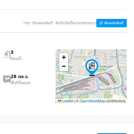
*กด "คัดลอกลิงก์" ลิงก์จะไม่เป็นภาษาต่างดาว
คัดลอกลิงก์
3
+
ห้องน้ำ
−
28 ตร.ว.
พื้นที่ทั้งหมด
Leaflet
|
©
OpenStreetMap
contributors