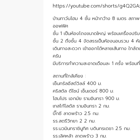
https://youtube.com/shorts/g4Q2G
บ้านทาว์นโฮม 4 ชั้น หน้ากว้าง 8 เมตร สภาพดี
ออฟฟิศ
ชั้น 1 เป็นห้องโถงขนาดใหญ่ พร้อมเครื่องป
ชั้น 2 ถึงชั้น 4 จัดสรรเป็นห้องนอนรวม 4 ห้อ
เดินทางสะดวก เข้าออกได้หลายเส้นทาง ใกล้
ครัน
มีบริการทำความสะอาดเดือนละ 1 ครั้ง พร้อมท
สถานที่ใกล้เคียง :
เซ็นทรัลอีสต์วิลล์ 400 ม.
คริสตัล ดีไซน์ เซ็นเตอร์ 800 ม.
โฮมโปร เอกมัย รามอินทรา 900 ม.
เทสโก้โลตัส รามอินทรา 2 กม.
บิ๊กซี ลาดพร้าว 2.5 กม.
รร.สตรีวิทยา 2 2 กม.
รร.นวมินทราชินูทิศ บดินทรเดชา 2.5 กม.
รร.เลิศหล้า ลาดพร้าว 3 กม.