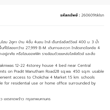
รหัสทรัพย์ :
260609tiklsn
นโฮม 2คูหา บ้าน 4ชั้น 4นอน ใกล้ เซ็นทรัลอีสต์วิลล์ 400 ม. 3 น้ำ
ื้นที่ใช้สอยกว้าง 27,999 B-M. เดินทางสะดวก ใกล้ตลาดโชคชัย 4
ะอยู่อาศัย หรือโฮมออฟฟิศ รายล้อมด้วยแหล่งไลฟ์สไตล์ และสิ่ง
Nakniwas 12-22 4storey house 4 bed near Central
nits on Pradit Manutham Road28 sq.wa. 450 sq.m. usable
nient access to Chokchai 4 Market 1.5 km. schools
le for residential use or home office surrounded by
าว เขตลาดพร้าว กรุงเทพมหานคร