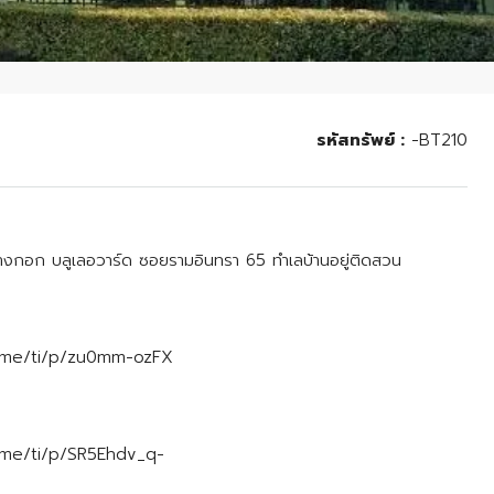
รหัสทรัพย์ :
-BT210
ไลฟ์บางกอก บลูเลอวาร์ด ซอยรามอินทรา 65 ทำเลบ้านอยู่ติดสวน
/line.me/ti/p/zu0mm-ozFX
line.me/ti/p/SR5Ehdv_q-