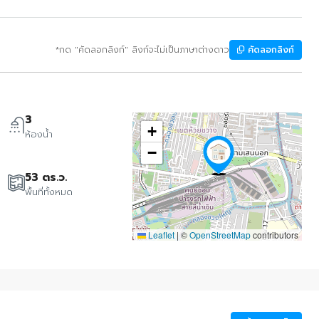
*กด "คัดลอกลิงก์" ลิงก์จะไม่เป็นภาษาต่างดาว
คัดลอกลิงก์
3
+
ห้องน้ำ
−
53 ตร.ว.
พื้นที่ทั้งหมด
Leaflet
|
©
OpenStreetMap
contributors