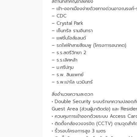
สถานที่สำคัญใกล้เคียง
– เข้า-ออกเมืองง่ายด้วยทางด่วนอาจณรงค์-
– CDC
– Crystal Park
– เซ็นทรัล รามอินทรา
– แฟชั่นไอส์แลนด์
– รถไฟฟ้าสายสีชมพู (โครงการอนาคต)
– ร.ร.สตรีวิทยา 2
– ร.ร.เลิศหล้า
– ม.ศรีปทุม
– ร.พ. สินแพทย์
– ร.พ.เปาโล นวมินทร์
สิ่งอำนวยความสะดวก
• Double Security ระบบรักษาความปลอดภัย
Guest Area (ส่วนผู้มาติดต่อ) และ Residen
• ควบคุมการเข้าออกด้วยระบบ Access Car
• ติดตั้งกล้องวงจรปิด (CCTV) ตามจุดสำคัญ
• รั้วรอบโครงการสูง 3 เมตร