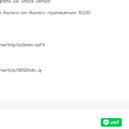
agnetic และ Shock Sensor
วง คันนายาว เขต คันนายาว กรุงเทพมหานคร 10230
/line.me/ti/p/zu0mm-ozFX
line.me/ti/p/SR5Ehdv_q-