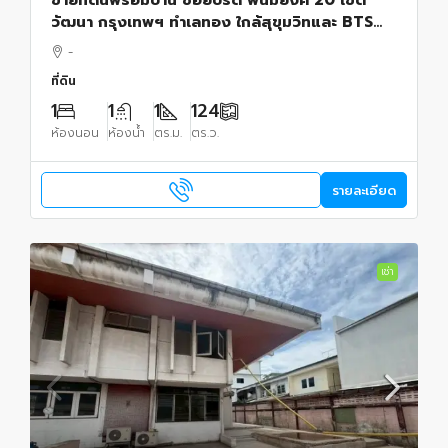
วัฒนา กรุงเทพฯ ทำเลทอง ใกล้สุขุมวิทและ BTS
พระโขนง
-
ที่ดิน
1
1
1
124
ห้องนอน
ห้องน้ำ
ตร.ม.
ตร.ว.
รายละเอียด
เช่า