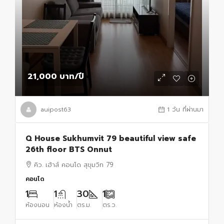
21,000 บาท
/ปี
auipost63
1 วัน ที่ผ่านมา
Q House Sukhumvit 79 beautiful view safe
26th floor BTS Onnut
คิว. เฮ้าส์ คอนโด สุขุมวิท 79
คอนโด
1
1
30
1
ห้องนอน
ห้องน้ำ
ตร.ม.
ตร.ว.