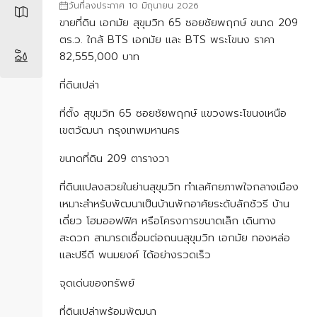
วันที่ลงประกาศ 10 มิถุนายน 2026
ขายที่ดิน เอกมัย สุขุมวิท 65 ซอยชัยพฤกษ์ ขนาด 209
ตร.ว. ใกล้ BTS เอกมัย และ BTS พระโขนง ราคา
82,555,000 บาท
ที่ดินเปล่า
ที่ตั้ง สุขุมวิท 65 ซอยชัยพฤกษ์ แขวงพระโขนงเหนือ
เขตวัฒนา กรุงเทพมหานคร
ขนาดที่ดิน 209 ตารางวา
ที่ดินแปลงสวยในย่านสุขุมวิท ทำเลศักยภาพใจกลางเมือง
เหมาะสำหรับพัฒนาเป็นบ้านพักอาศัยระดับลักชัวรี บ้าน
เดี่ยว โฮมออฟฟิศ หรือโครงการขนาดเล็ก เดินทาง
สะดวก สามารถเชื่อมต่อถนนสุขุมวิท เอกมัย ทองหล่อ
และปรีดี พนมยงค์ ได้อย่างรวดเร็ว
จุดเด่นของทรัพย์
ที่ดินเปล่าพร้อมพัฒนา