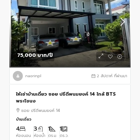
75,000 บาท
/ปี
naorinpl
2 สัปดาห์ ที่ผ่านมา
ให้เช่าบ้านเดี่ยว ซอย ปรีดีพนมยงค์ 14 ใกล้ BTS
พระโขนง
ซอย ปรีดีพนมยงค์ 14
บ้านเดี่ยว
4
3
1
1
ห้องนอน
ห้องน้ำ
ตร.ม.
ตร.ว.