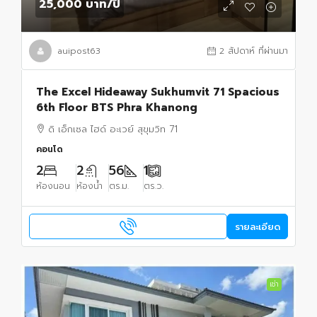
25,000 บาท
/ปี
auipost63
2 สัปดาห์ ที่ผ่านมา
The Excel Hideaway Sukhumvit 71 Spacious
6th Floor BTS Phra Khanong
ดิ เอ็กเซล ไฮด์ อะเวย์ สุขุมวิท 71
คอนโด
2
2
56
1
ห้องนอน
ห้องน้ำ
ตร.ม.
ตร.ว.
รายละเอียด
เช่า