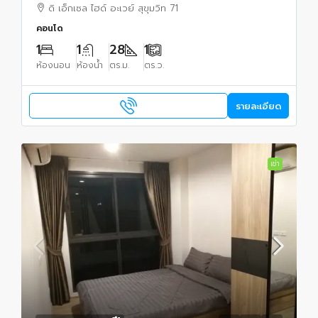
เฟอร์นิเจอร์บิวท์อิน เข้าอยู่ได้ทันที
ดิ เอ็กเซล ไฮด์ อะเวย์ สุขุมวิท 71
คอนโด
1
1
28
1
ห้องนอน
ห้องน้ำ
ตร.ม.
ตร.ว.
รายละเอียด
เช่า