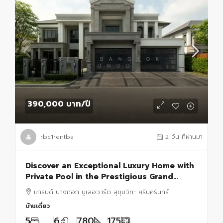
390,000 บาท
/ปี
rbc1rentba
2 วัน ที่ผ่านมา
Discover an Exceptional Luxury Home with
Private Pool in the Prestigious Grand
Bangkok Boulevard Sukhumvit Srinakarin
แกรนด์ บางกอก บูเลอวาร์ด สุขุมวิท- ศรีนครินทร์
บ้านเดี่ยว
5
6
780
175