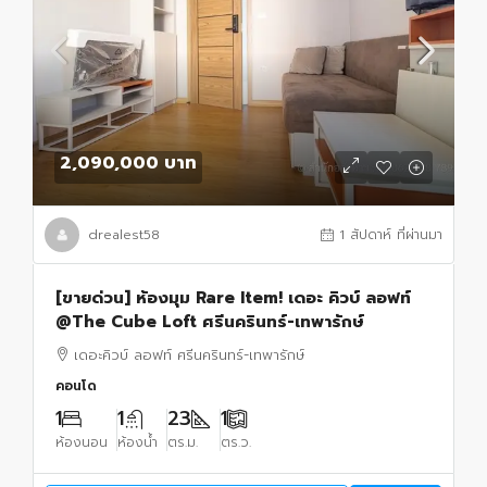
2,090,000 บาท
drealest58
1 สัปดาห์ ที่ผ่านมา
[ขายด่วน] ห้องมุม Rare Item! เดอะ คิวบ์ ลอฟท์
@The Cube Loft ศรีนครินทร์-เทพารักษ์
เดอะคิวบ์ ลอฟท์ ศรีนครินทร์-เทพารักษ์
คอนโด
1
1
23
1
ห้องนอน
ห้องน้ำ
ตร.ม.
ตร.ว.