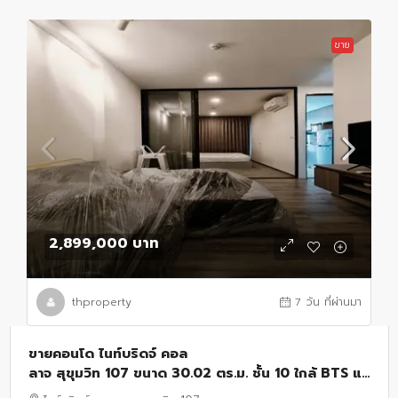
ขาย
2,899,000 บาท
thproperty
7 วัน ที่ผ่านมา
ขายคอนโด ไนท์บริดจ์ คอล
ลาจ สุขุมวิท 107 ขนาด 30.02 ตร.ม. ชั้น 10 ใกล้ BTS แบ
ริ่ง แต่งครบระบบ Smart Home Automation