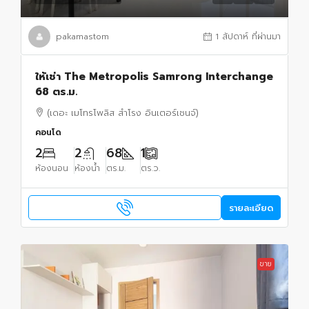
pakamastom
1 สัปดาห์ ที่ผ่านมา
ให้เช่า The Metropolis Samrong Interchange
68 ตร.ม.
(เดอะ เมโทรโพลิส สำโรง อินเตอร์เชนจ์)
คอนโด
2
2
68
1
ห้องนอน
ห้องน้ำ
ตร.ม.
ตร.ว.
รายละเอียด
ขาย