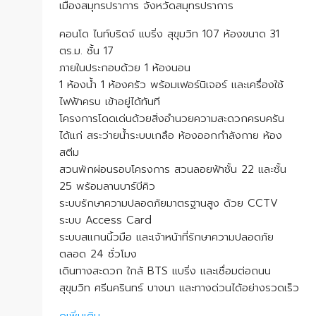
เมืองสมุทรปราการ จังหวัดสมุทรปราการ
คอนโด ไนท์บริดจ์ แบริ่ง สุขุมวิท 107 ห้องขนาด 31
ตร.ม. ชั้น 17
ภายในประกอบด้วย 1 ห้องนอน
1 ห้องน้ำ 1 ห้องครัว พร้อมเฟอร์นิเจอร์ และเครื่องใช้
ไฟฟ้าครบ เข้าอยู่ได้ทันที
โครงการโดดเด่นด้วยสิ่งอำนวยความสะดวกครบครัน
ได้แก่ สระว่ายน้ำระบบเกลือ ห้องออกกำลังกาย ห้อง
สตีม
สวนพักผ่อนรอบโครงการ สวนลอยฟ้าชั้น 22 และชั้น
25 พร้อมลานบาร์บีคิว
ระบบรักษาความปลอดภัยมาตรฐานสูง ด้วย CCTV
ระบบ Access Card
ระบบสแกนนิ้วมือ และเจ้าหน้าที่รักษาความปลอดภัย
ตลอด 24 ชั่วโมง
เดินทางสะดวก ใกล้ BTS แบริ่ง และเชื่อมต่อถนน
สุขุมวิท ศรีนครินทร์ บางนา และทางด่วนได้อย่างรวดเร็ว