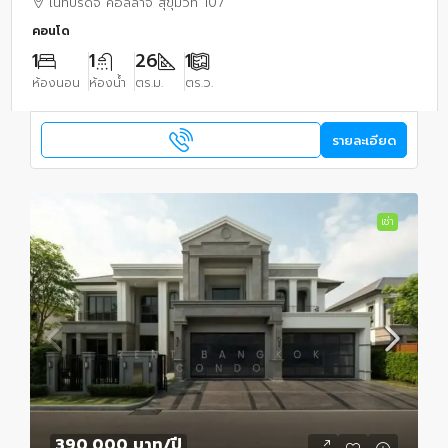
ไนท์บริดจ์ คอลลาจ สุขุมวิท 107
คอนโด
1
1
26
1
ห้องนอน
ห้องน้ำ
ตร.ม.
ตร.ว.
รายละเอียด
เช่า
390,000 บาท
/ปี