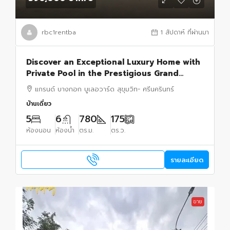
rbc1rentba
1 สัปดาห์ ที่ผ่านมา
Discover an Exceptional Luxury Home with
Private Pool in the Prestigious Grand
Bangkok Boulevard Sukhumvit Srinakarin
แกรนด์ บางกอก บูเลอวาร์ด สุขุมวิท- ศรีนครินทร์
บ้านเดี่ยว
5
6
780
175
ห้องนอน
ห้องน้ำ
ตร.ม.
ตร.ว.
รายละเอียด
ขาย