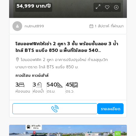
54,999 บาท
/ปี
nutnut899
1 สัปดาห์ ที่ผ่านมา
โฮมออฟฟิศให้เช่า 2 คูหา 3 ชั้น พร้อมชั้นลอย 3 น้ำ
ใกล้ BTS แบริ่ง 850 ม.พื้นที่ใช้สอย 540
ตร.ม.เหมาะสำหรับสำนักงาน คลังสินค้า และธุรกิจ
โฮมออฟฟิศ 2 คูหา อาคารปรับปรุงใหม่ ทำเลสุขุมวิท
บางนา-ตราด ใกล้ BTS แบริ่ง 850 ม.
ทาวน์โฮม ทาวน์เฮ้าส์
3
3
540
45
ห้องนอน
ห้องน้ำ
ตร.ม.
ตร.ว.
รายละเอียด
เช่า