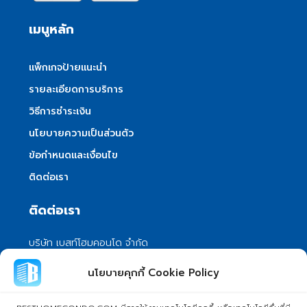
เมนูหลัก
แพ็กเกจป้ายแนะนำ
รายละเอียดการบริการ
วิธีการชำระเงิน
นโยบายความเป็นส่วนตัว
ข้อกำหนดและเงื่อนไข
ติดต่อเรา
ติดต่อเรา
บริษัท เบสท์โฮมคอนโด จำกัด
101/399 หมู่ 7 แขวงลําผักชี เขตหนองจอก
นโยบายคุกกี้ Cookie Policy
กรุงเทพมหานคร 10530
info@besthomecondo.com