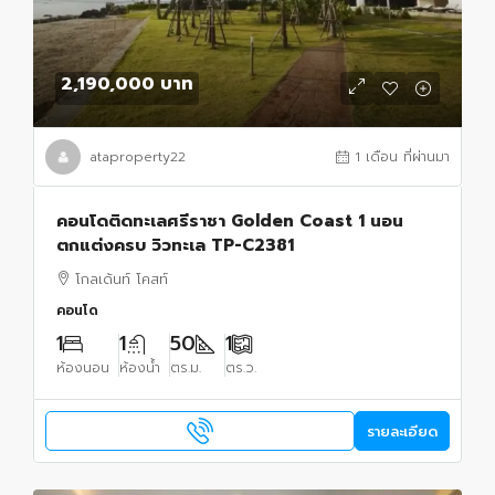
2,190,000 บาท
ataproperty22
1 เดือน ที่ผ่านมา
คอนโดติดทะเลศรีราชา Golden Coast 1 นอน
ตกแต่งครบ วิวทะเล TP-C2381
โกลเด้นท์ โคสท์
คอนโด
1
1
50
1
ห้องนอน
ห้องน้ำ
ตร.ม.
ตร.ว.
รายละเอียด