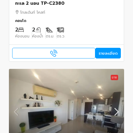
ทะเล 2 นอน TP-C2380
โกลเด้นท์ โคสท์
คอนโด
2
2
1
1
ห้องนอน
ห้องน้ำ
ตร.ม.
ตร.ว.
รายละเอียด
ขาย