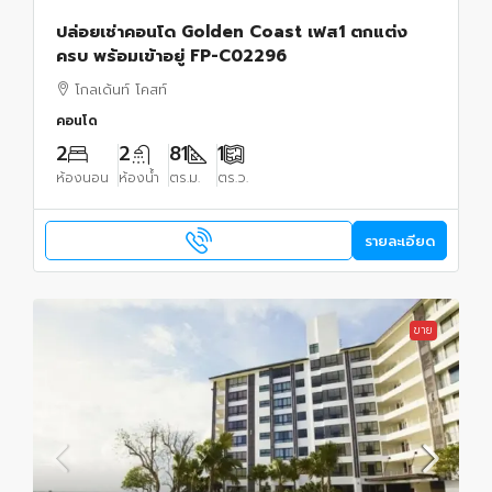
ปล่อยเช่าคอนโด Golden Coast เฟส1 ตกแต่ง
ครบ พร้อมเข้าอยู่ FP-C02296
โกลเด้นท์ โคสท์
คอนโด
2
2
81
1
ห้องนอน
ห้องน้ำ
ตร.ม.
ตร.ว.
รายละเอียด
ขาย