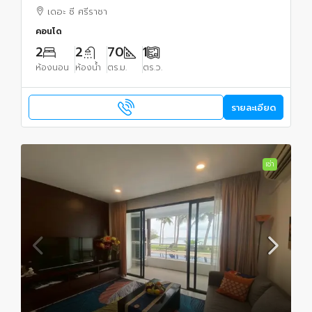
เดอะ ซี ศรีราชา
คอนโด
2
2
70
1
ห้องนอน
ห้องน้ำ
ตร.ม.
ตร.ว.
รายละเอียด
เช่า