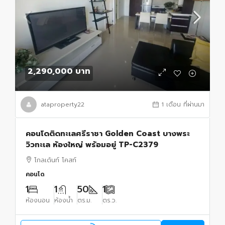
2,290,000 บาท
ataproperty22
1 เดือน ที่ผ่านมา
คอนโดติดทะเลศรีราชา Golden Coast บางพระ
วิวทะเล ห้องใหญ่ พร้อมอยู่ TP-C2379
โกลเด้นท์ โคสท์
คอนโด
1
1
50
1
ห้องนอน
ห้องน้ำ
ตร.ม.
ตร.ว.