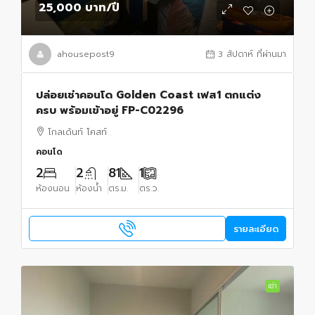
25,000 บาท
/ปี
ahousepost9
3 สัปดาห์ ที่ผ่านมา
ปล่อยเช่าคอนโด Golden Coast เฟส1 ตกแต่ง
ครบ พร้อมเข้าอยู่ FP-C02296
โกลเด้นท์ โคสท์
คอนโด
2
2
81
1
ห้องนอน
ห้องน้ำ
ตร.ม.
ตร.ว.
รายละเอียด
เช่า