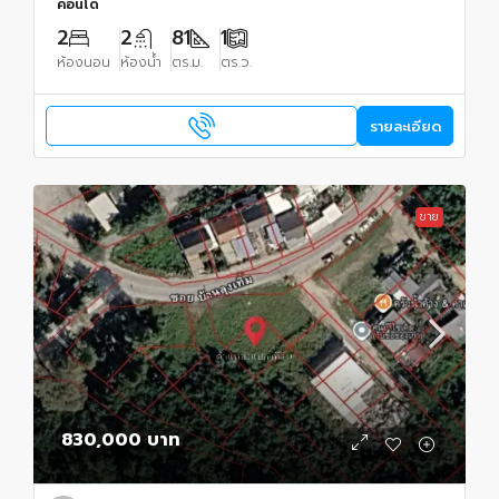
คอนโด
2
2
81
1
ห้องนอน
ห้องน้ำ
ตร.ม.
ตร.ว.
รายละเอียด
ขาย
830,000 บาท