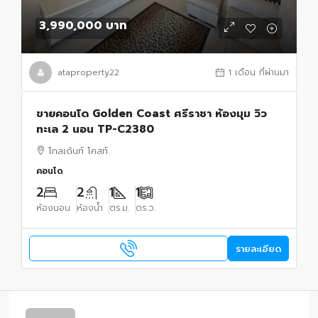
3,990,000 บาท
ataproperty22
1 เดือน ที่ผ่านมา
ขายคอนโด Golden Coast ศรีราชา ห้องมุม วิว
ทะเล 2 นอน TP-C2380
โกลเด้นท์ โคสท์
คอนโด
2
2
1
1
ห้องนอน
ห้องน้ำ
ตร.ม.
ตร.ว.
รายละเอียด