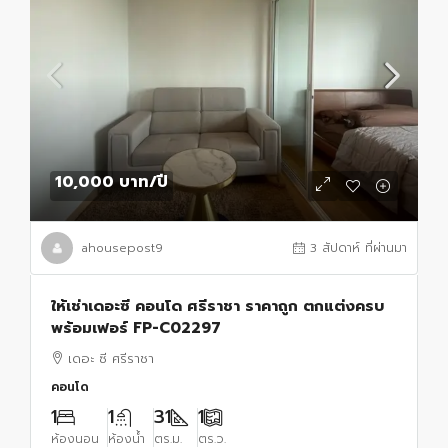
10,000 บาท
/ปี
ahousepost9
3 สัปดาห์ ที่ผ่านมา
ให้เช่าเดอะซี คอนโด ศรีราชา ราคาถูก ตกแต่งครบ
พร้อมเฟอร์ FP-C02297
เดอะ ซี ศรีราชา
คอนโด
1
1
31
1
ห้องนอน
ห้องน้ำ
ตร.ม.
ตร.ว.