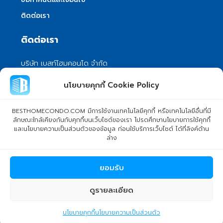
ติดต่อเรา
ติดต่อเรา
บริษัท เบสท์โฮมคอนโด จำกัด
101/399 หมู่ 7 แขวงลําผักชี เขตหนองจอก
นโยบายคุกกี้ Cookie Policy
กรุงเทพมหานคร 10530
info@besthomecondo.com
BESTHOMECONDO.COM มีการใช้งานเทคโนโลยีคุกกี้ หรือเทคโนโลยีอื่นที่มี
ลักษณะใกล้เคียงกันกับคุกกี้บนเว็บไซต์ของเรา โปรดศึกษานโยบายการใช้คุกกี้
และนโยบายความเป็นส่วนตัวของข้อมูล ก่อนใช้บริการเว็บไซต์ ได้ที่ลิงค์ด้าน
ล่าง
© Copyright 2024 BESTHOMECONDO CO., LTD. - All rights
ยอมรับ
reserved
ดูรายละเอียด
ahousepost9
นโยบายคุกกี้
นโยบายความเป็นส่วนตัว