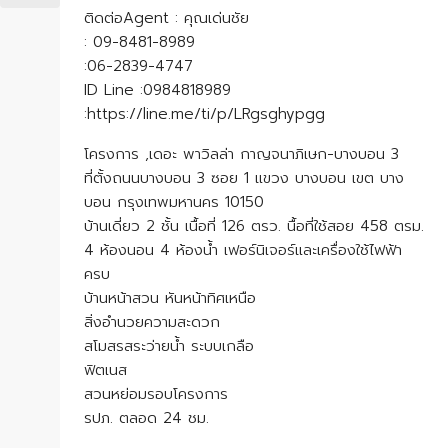
ติดต่อAgent : คุณเด่นชัย
: 09-8481-8989
:06-2839-4747
ID Line :0984818989
:https://line.me/ti/p/LRgsghypgg
โครงการ ,เดอะ พาวิลล่า กาญจนาภิเษก-บางบอน 3
ที่ตั้งถนนบางบอน 3 ซอย 1 แขวง บางบอน เขต บาง
บอน กรุงเทพมหานคร 10150
บ้านเดี่ยว 2 ชั้น เนื้อที่ 126 ตรว. นื้อที่ใช้สอย 458 ตรม.
4 ห้องนอน 4 ห้องน้ำ เฟอร์นิเจอร์และเครื่องใช้ไฟฟ้า
ครบ
บ้านหน้าสวน หันหน้าทิศเหนือ
สิ่งอำนวยความสะดวก
สโมสรสระว่ายน้ำ ระบบเกลือ
ฟิตเนส
สวนหย่อมรอบโครงการ
รปภ. ตลอด 24 ชม.