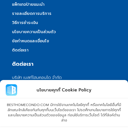
แพ็กเกจป้ายแนะนำ
รายละเอียดการบริการ
วิธีการชำระเงิน
นโยบายความเป็นส่วนตัว
ข้อกำหนดและเงื่อนไข
ติดต่อเรา
ติดต่อเรา
บริษัท เบสท์โฮมคอนโด จำกัด
101/399 หมู่ 7 แขวงลําผักชี เขตหนองจอก
นโยบายคุกกี้ Cookie Policy
กรุงเทพมหานคร 10530
info@besthomecondo.com
BESTHOMECONDO.COM มีการใช้งานเทคโนโลยีคุกกี้ หรือเทคโนโลยีอื่นที่มี
ลักษณะใกล้เคียงกันกับคุกกี้บนเว็บไซต์ของเรา โปรดศึกษานโยบายการใช้คุกกี้
และนโยบายความเป็นส่วนตัวของข้อมูล ก่อนใช้บริการเว็บไซต์ ได้ที่ลิงค์ด้าน
ล่าง