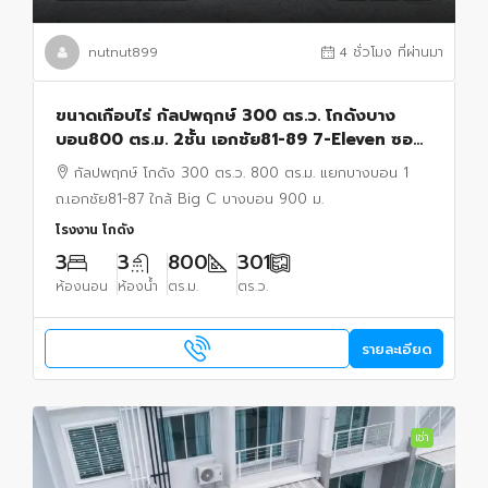
nutnut899
4 ชั่วโมง ที่ผ่านมา
ขนาดเกือบไร่ กัลปพฤกษ์ 300 ตร.ว. โกดังบาง
บอน800 ตร.ม. 2ชั้น เอกชัย81-89 7-Eleven ซอย
เอกชัย 279 ม. จอดรถ15คัน หลังมุม ใกล้ BigC บาง
กัลปพฤกษ์ โกดัง 300 ตร.ว. 800 ตร.ม. แยกบางบอน 1
บอน 900ม.
ถ.เอกชัย81-87 ใกล้ Big C บางบอน 900 ม.
โรงงาน โกดัง
3
3
800
301
ห้องนอน
ห้องน้ำ
ตร.ม.
ตร.ว.
รายละเอียด
เช่า