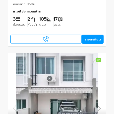
หลักสอง 850ม.
ทาวน์โฮม ทาวน์เฮ้าส์
3
2
105
17
ห้องนอน
ห้องน้ำ
ตร.ม.
ตร.ว.
รายละเอียด
เช่า