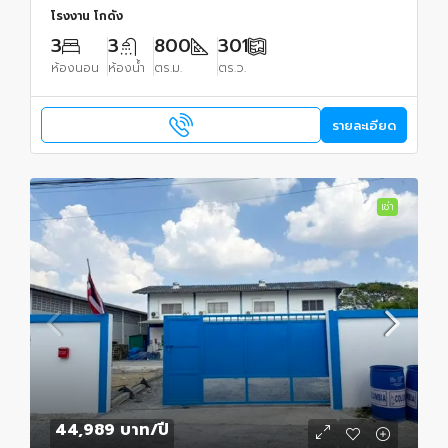
โรงงาน โกดัง
3
3
800
301
ห้องนอน
ห้องน้ำ
ตร.ม.
ตร.ว.
รายละเอียด
เช่า
44,989 บาท
/ปี