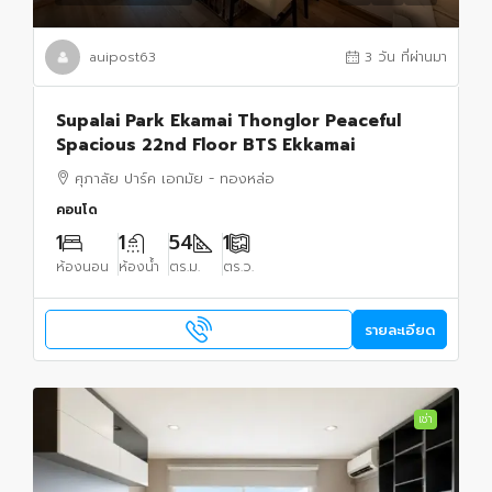
auipost63
3 วัน ที่ผ่านมา
Supalai Park Ekamai Thonglor Peaceful
Spacious 22nd Floor BTS Ekkamai
ศุภาลัย ปาร์ค เอกมัย - ทองหล่อ
คอนโด
1
1
54
1
ห้องนอน
ห้องน้ำ
ตร.ม.
ตร.ว.
รายละเอียด
เช่า