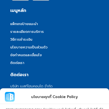
เมนูหลัก
แพ็กเกจป้ายแนะนำ
รายละเอียดการบริการ
วิธีการชำระเงิน
นโยบายความเป็นส่วนตัว
ข้อกำหนดและเงื่อนไข
ติดต่อเรา
ติดต่อเรา
บริษัท เบสท์โฮมคอนโด จำกัด
101/399 หมู่ 7 แขวงลําผักชี เขตหนองจอก
นโยบายคุกกี้ Cookie Policy
กรุงเทพมหานคร 10530
info@besthomecondo.com