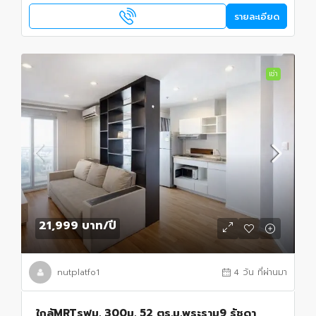
รายละเอียด
เช่า
21,999 บาท
/ปี
nutplatfo1
4 วัน ที่ผ่านมา
ใกล้MRTรฟม. 300ม. 52 ตร.ม.พระราม9 รัชดา