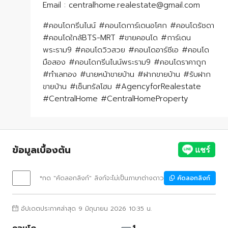
​​​​​​​Email : centralhome.realestate@gmail.com
#คอนโดกรีนไนน์ #คอนโดการ์เดนอโศก #คอนโดรัชดา
#คอนโดใกล้BTS-MRT #ขายคอนโด #การ์เดน
พระราม9 #คอนโดวิวสวย #คอนโดอาร์ซีเอ #คอนโด
มือสอง #คอนโดกรีนไนน์พระราม9 #คอนโดราคาถูก
#ทำเลทอง #นายหน้าขายบ้าน #ฝากขายบ้าน #รับฝาก
ขายบ้าน #เซ็นทรัลโฮม #AgencyforRealestate
#CentralHome #CentralHomeProperty
ข้อมูลเบื้องต้น
*กด "คัดลอกลิงก์" ลิงก์จะไม่เป็นภาษาต่างดาว
คัดลอกลิงก์
อัปเดตประกาศล่าสุด 9 มิถุนายน 2026 10:35 น.