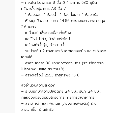
– คอนโด Lowrise 8 ชั้น มี 4 อาคาร 630 ยูนิต
ทรัพย์ตั้งอยู่อาคาร A3 ชั้น 7
– 1 ห้องนอน, 1 ห้องน้ำ, 1 ห้องนั่งเล่น, 1 ห้องครัว
– ห้องมุมวิวสวย ขนาด 44.86 ตารางเมตร เพดานสูง
2.6 เมตร
– เปลี่ยนเป็นพื้นกระเบื้องทั้งห้อง
– แอร์ใหม่ 1 ตัว, บิ้วอินครัวใหม่
– เครื่องทำน้ำอุ่น, อ่างอาบน้ำ
– ระเบียงหัน 2 ทางทิศตะวันตกเฉียงเหนือ และตะวันตก
เฉียงใต้
– ค่าส่วนกลาง 30 บาทต่อตารางเมตร (รวมที่จอดรถ
ไม่รวมฟิตเนสและสระว่ายน้ำ)
– สร้างเสร็จปี 2553 อายุทรัพย์ 15 ปี
สิ่งอำนวยความสะดวก
– ระบบรักษาความปลอดภัย 24 ชม., รปภ. 24 ชม.,
กล้องวงจรปิดรอบโครงการ, คีย์การ์ดเข้าอาคาร
– สระว่ายน้ำ และ ฟิตเนส (ต้องจ่ายเพิ่มเติม) ร้าน
สะดวกซื้อ, ร้านซักรีด