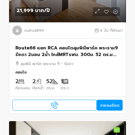
21,999 บาท
/ปี
nutnut899
4 วัน ที่ผ่านมา
Route66 แยก RCA คอนโดลุมพินีพาร์ค พระราม9
รัชดา 2นอน 2น้ำ ใกล้MRTรฟม. 300ม. 52 ตร.ม.
อาคาร A ชั้น 20 วิวทิศตะวันออก เฟอร์ฯ รพ.ปิยะ
ลุมพินี พาร์ค พระราม 9 - รัชดา
เวท 500 ม.
คอนโด
2
2
52
1
ห้องนอน
ห้องน้ำ
ตร.ม.
ตร.ว.
รายละเอียด
เช่า