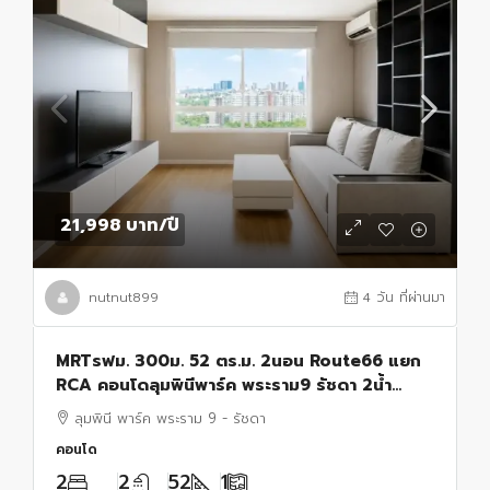
21,998 บาท
/ปี
nutnut899
4 วัน ที่ผ่านมา
MRTรฟม. 300ม. 52 ตร.ม. 2นอน Route66 แยก
RCA คอนโดลุมพินีพาร์ค พระราม9 รัชดา 2น้ำ
อาคาร A ชั้น 20 วิวทิศตะวันออก เฟอร์ฯ รพ.ปิยะ
ลุมพินี พาร์ค พระราม 9 - รัชดา
เวท 500 ม.
คอนโด
2
2
52
1