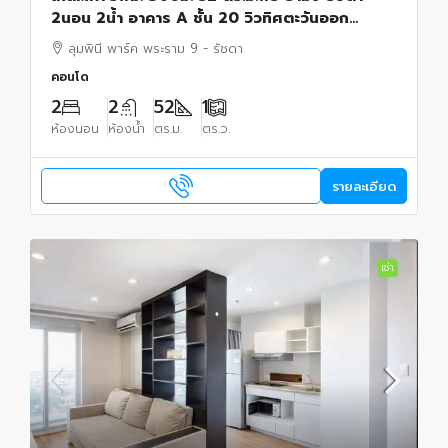
2นอน 2น้ำ อาคาร A ชั้น 20 วิวทิศตะวันออก
เฟอร์ฯ รพ.ปิยะเวท 500 ม.Route66 แยก RCA
ลุมพินี พาร์ค พระราม 9 - รัชดา
คอนโดลุมพินีพาร์ค
คอนโด
2
2
52
1
ห้องนอน
ห้องน้ำ
ตร.ม.
ตร.ว.
รายละเอียด
เช่า