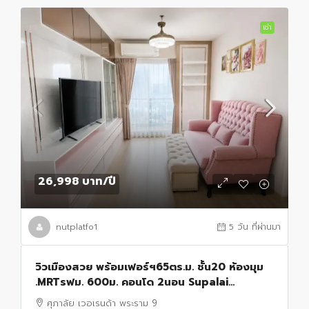
เช่า
26,998 บาท
/ปี
nutplatfo1
5 วัน ที่ผ่านมา
วิวเมืองสวย พร้อมเฟอร์ฯ65ตร.ม. ชั้น20 ห้องมุม
.MRTรฟม. 600ม. คอนโด 2นอน Supalai
Veranda Rama 9 2น้ำ
ศุภาลัย เวอเรนด้า พระราม 9