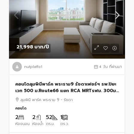
21,998 บาท
/ปี
nutplatfo1
4 วัน ที่ผ่านมา
คอนโดลุมพินีพาร์ค พระราม9 รัชดาเฟอร์ฯ รพ.ปิยะ
เวท 500 ม.Route66 แยก RCA MRTรฟม. 300ม.
52 ตร.ม. 2นอน 2น้ำ อาคาร A ชั้น 20 วิวทิศตะวัน
ลุมพินี พาร์ค พระราม 9 - รัชดา
ออก
คอนโด
2
2
52
1
ห้องนอน
ห้องน้ำ
ตร.ม.
ตร.ว.