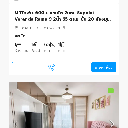
MRTรฟม. 600ม. คอนโด 2นอน Supalai
Veranda Rama 9 2น้ำ 65 ตร.ม. ชั้น 20 ห้องมุม
.วิวเมืองสวย พร้อมเฟอร์ฯ
ศุภาลัย เวอเรนด้า พระราม 9
คอนโด
1
1
65
1
ห้องนอน
ห้องน้ำ
ตร.ม.
ตร.ว.
รายละเอียด
เช่า