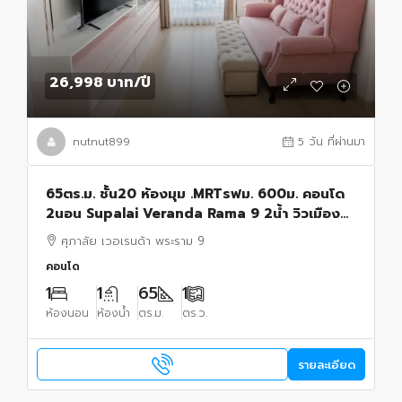
26,998 บาท
/ปี
nutnut899
5 วัน ที่ผ่านมา
65ตร.ม. ชั้น20 ห้องมุม .MRTรฟม. 600ม. คอนโด
2นอน Supalai Veranda Rama 9 2น้ำ วิวเมือง
สวย พร้อมเฟอร์ฯ
ศุภาลัย เวอเรนด้า พระราม 9
คอนโด
1
1
65
1
ห้องนอน
ห้องน้ำ
ตร.ม.
ตร.ว.
รายละเอียด