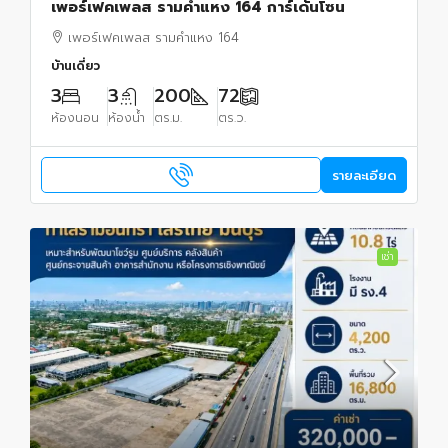
เพอร์เฟคเพลส รามคำแหง 164 การ์เด้นโซน
เพอร์เฟคเพลส รามคำแหง 164
บ้านเดี่ยว
3
3
200
72
ห้องนอน
ห้องน้ำ
ตร.ม.
ตร.ว.
รายละเอียด
เช่า