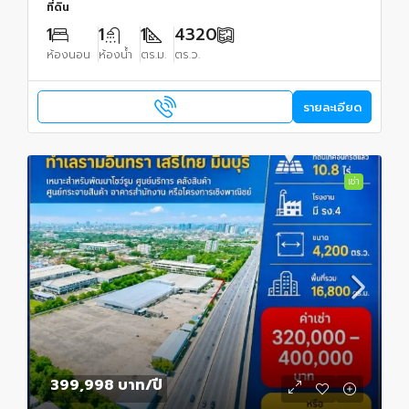
ที่ดิน
1
1
1
4320
ห้องนอน
ห้องน้ำ
ตร.ม.
ตร.ว.
รายละเอียด
เช่า
399,998 บาท
/ปี