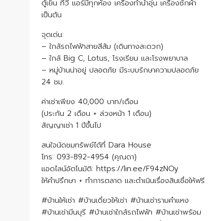
ตู้เย็น ทีวี แอร์มีทุกห้อง เครื่องทำน้ำอุ่น เครื่องซักผ้า
เป็นต้น
จุดเด่น:
– ใกล้รถไฟฟ้าสายสีส้ม (เดินทางสะดวก)
– ใกล้ Big C, Lotus, โรงเรียน และโรงพยาบาล
– หมู่บ้านน่าอยู่ ปลอดภัย มีระบบรักษาความปลอดภัย
24 ชม.
ค่าเช่าเพียง 40,000 บาท/เดือน
(ประกัน 2 เดือน + ล่วงหน้า 1 เดือน)
สัญญาเช่า 1 ปีขึ้นไป
สนใจนัดชมทรัพย์ได้ที่ Dara House
โทร: 093-892-4954 (คุณดา)
แอดไลน์อัตโนมัติ: https://lin.ee/F94zNOy
ให้คำปรึกษา + ทำการตลาด และดำเนินเรื่องสินเชื่อให้ฟรี
#บ้านให้เช่า #บ้านเดี่ยวให้เช่า #บ้านเช่ารามคำแหง
#บ้านเช่ามีนบุรี #บ้านเช่าใกล้รถไฟฟ้า #บ้านเช่าพร้อม