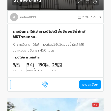
27,999 บาท
/ปี
nutnut899
2 วัน ที่ผ่านมา
รามอินทราให้เช่าทาวน์โฮม3ชั้น3นอน3น้ำใกล้
MRTวงแหวน
รามอินทรา450ม.25ตร.ว.150ตร.ม.เฟอร์ครบ โต๊ะกิน
รามอินทรา ให้เช่าทาวน์โฮม3ชั้น3นอน3น้ำใกล้ MRT
ข้าว โซฟา เตียงนอน แอร์4 พร้อมเข้าอยู่
วงแหวนรามอินทรา 450 เมตร
ทาวน์โฮม ทาวน์เฮ้าส์
3
3
150
25
ห้องนอน
ห้องน้ำ
ตร.ม.
ตร.ว.
รายละเอียด
ขาย