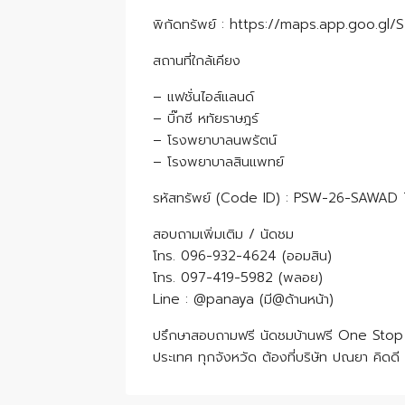
พิกัดทรัพย์ : https://maps.app.goo.
สถานที่ใกล้เคียง
– แฟชั่นไอส์แลนด์
– บิ๊กซี หทัยราษฎร์
– โรงพยาบาลนพรัตน์
– โรงพยาบาลสินแพทย์
รหัสทรัพย์ (Code ID) : PSW-26-SAWAD
สอบถามเพิ่มเติม / นัดชม
โทร. 096-932-4624 (ออมสิน)
โทร. 097-419-5982 (พลอย)
Line : @panaya (มี@ด้านหน้า)
ปรึกษาสอบถามฟรี นัดชมบ้านฟรี One Stop Se
ประเทศ ทุกจังหวัด ต้องที่บริษัท ปณยา คิดดี