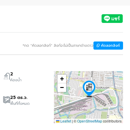
*กด "คัดลอกลิงก์" ลิงก์จะไม่เป็นภาษาต่างดาว
คัดลอกลิงก์
2
+
ห้องน้ำ
−
25 ตร.ว.
พื้นที่ทั้งหมด
Leaflet
|
©
OpenStreetMap
contributors