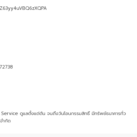
gl/SZ63yy4uVBQ6zXQPA
 72738
rvice ดูแลตั้งแต่ต้น จนถึงวันโอนกรรมสิทธิ์ มีทรัพย์ธนาคารทั่ว
 จำกัด