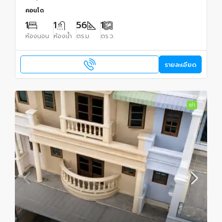
คอนโด
1
1
56
1
ห้องนอน
ห้องน้ำ
ตร.ม.
ตร.ว.
รายละเอียด
เช่า