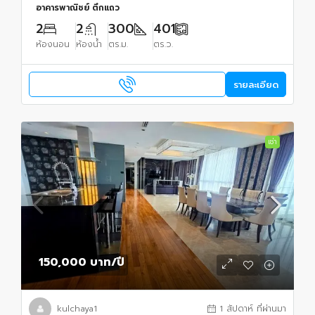
อาคารพาณิชย์ ตึกแถว
2
2
300
401
ห้องนอน
ห้องน้ำ
ตร.ม.
ตร.ว.
รายละเอียด
เช่า
150,000 บาท
/ปี
kulchaya1
1 สัปดาห์ ที่ผ่านมา