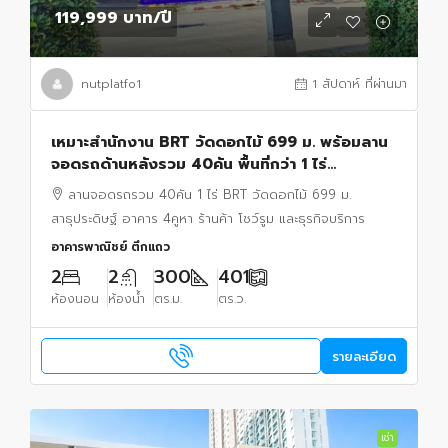
119,999 บาท
/ปี
nutplatfo1
1 สัปดาห์ ที่ผ่านมา
เหมาะสำนักงาน BRT วัดดอกไม้ 699 ม. พร้อมลาน
จอดรถด้านหลังรวม 40คัน พื้นที่กว่า 1 ไร่
สาธุประดิษฐ์ 300 ตร.ม.ให้เช่าอาคาร 4-6คูหา 2ชั้น
ลานจอดรถรวม 40คัน 1 ไร่ BRT วัดดอกไม้ 699 ม.
2น้ำ
สาธุประดิษฐ์ อาคาร 4คูหา ร้านค้า โชว์รูม และธุรกิจบริการ
อาคารพาณิชย์ ตึกแถว
2
2
300
401
ห้องนอน
ห้องน้ำ
ตร.ม.
ตร.ว.
รายละเอียด
เช่า