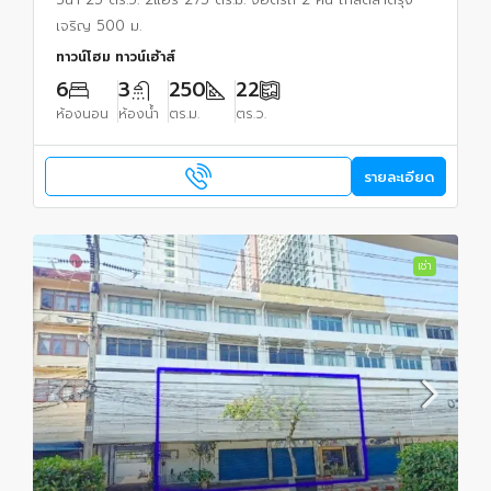
เจริญ 500 ม.
ทาวน์โฮม ทาวน์เฮ้าส์
6
3
250
22
ห้องนอน
ห้องน้ำ
ตร.ม.
ตร.ว.
รายละเอียด
เช่า