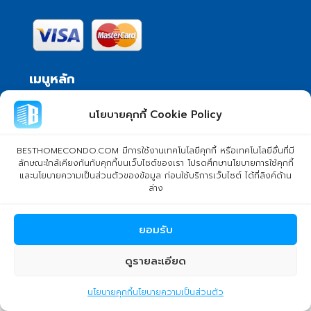
เมนูหลัก
นโยบายคุกกี้ Cookie Policy
แพ็กเกจป้ายแนะนำ
รายละเอียดการบริการ
BESTHOMECONDO.COM มีการใช้งานเทคโนโลยีคุกกี้ หรือเทคโนโลยีอื่นที่มี
วิธีการชำระเงิน
ลักษณะใกล้เคียงกันกับคุกกี้บนเว็บไซต์ของเรา โปรดศึกษานโยบายการใช้คุกกี้
และนโยบายความเป็นส่วนตัวของข้อมูล ก่อนใช้บริการเว็บไซต์ ได้ที่ลิงค์ด้าน
นโยบายความเป็นส่วนตัว
ล่าง
ข้อกำหนดและเงื่อนไข
ติดต่อเรา
ยอมรับ
ติดต่อเรา
ดูรายละเอียด
kulchaya1
นโยบายคุกกี้
นโยบายความเป็นส่วนตัว
บริษัท เบสท์โฮมคอนโด จำกัด