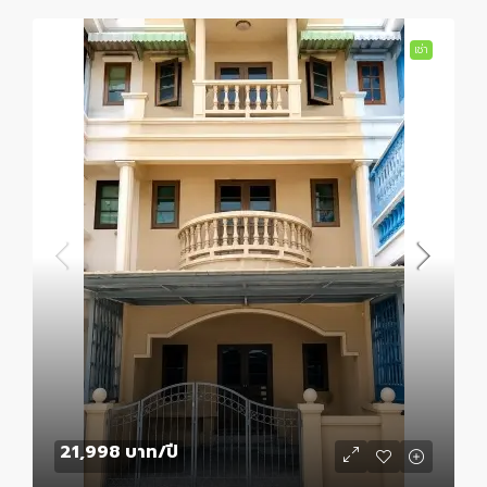
เช่า
21,998 บาท
/ปี