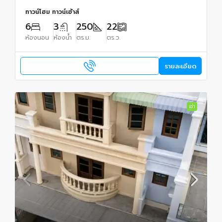
ทาวน์โฮม ทาวน์เฮ้าส์
6
3
250
22
ห้องนอน
ห้องน้ำ
ตร.ม.
ตร.ว.
รายละเอียด
เช่า