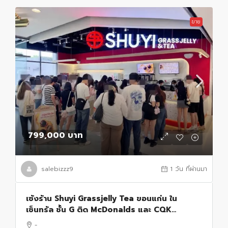
ขาย
799,000 บาท
salebizzz9
1 วัน ที่ผ่านมา
เซ้งร้าน Shuyi Grassjelly Tea ขอนแก่น ใน
เซ็นทรัล ชั้น G ติด McDonalds และ CQK
Hotpot ตรงข้าม MUJI
-