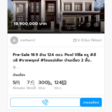
18,900,000 บาท
northern1
6 ชั่วโมง ที่ผ่านมา
Pre-Sale 18.9 ล้าน 124 ตรว. Pool Villa หรู #สี
วลี #ราชพฤกษ์ #โซนแม่เหียะ บ้านเดี่ยว 2 ชั้น
ดีไซน์ครบ ฟังก์ชันจัดเต็ม เหมาะสำหรับครอบครัว
-
ใหญ่
บ้านเดี่ยว
5
7
300
124
ห้องนอน
ห้องน้ำ
ตร.ม.
ตร.ว.
รายละเอียด