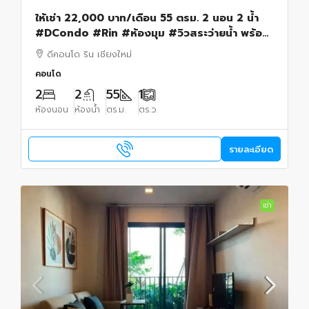
ให้เช่า 22,000 บาท/เดือน 55 ตรม. 2 นอน 2 น้ำ
#DCondo #Rin #ห้องมุม #วิวสระว่ายน้ำ พร้อม
#วิวดอยสุเทพบางส่วน #เฟอร์นิเจอร์ครบ พร้อม
ดีคอนโด ริน เชียงใหม่
เข้าอยู่
คอนโด
2
2
55
1
ห้องนอน
ห้องน้ำ
ตร.ม.
ตร.ว.
รายละเอียด
เช่า