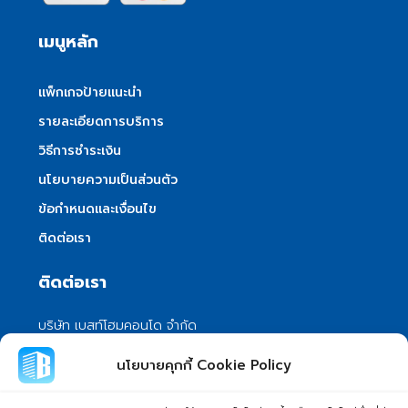
เมนูหลัก
แพ็กเกจป้ายแนะนำ
รายละเอียดการบริการ
วิธีการชำระเงิน
นโยบายความเป็นส่วนตัว
ข้อกำหนดและเงื่อนไข
ติดต่อเรา
ติดต่อเรา
บริษัท เบสท์โฮมคอนโด จำกัด
101/399 หมู่ 7 แขวงลําผักชี เขตหนองจอก
นโยบายคุกกี้ Cookie Policy
กรุงเทพมหานคร 10530
info@besthomecondo.com