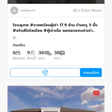
northern1
6 ชั่วโมง ที่ผ่านมา
โซนสุเทพ #ขายพร้อมผู้เช่า 17.9 ล้าน บ้านหรู 3 ชั้น
#สไตล์โคโลเนียล #ผู้เช่าเต็ม ผลตอบแทนค่าเช่า
8.4% ต่อปี
-
บ้านเดี่ยว
6
9
360
36
ห้องนอน
ห้องน้ำ
ตร.ม.
ตร.ว.
รายละเอียด
ขาย