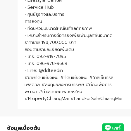
• Lifestyle Center
• Service Hub
• ศูนย์ธุรกิจและบริการ
การลงทุน
• ที่ดินหัวมุมขนาดใหญ่ในทำเลศักยภาพ
• เหมาะสำหรับการถือครองเพื่อเพิ่มมูลค่าในอนาคต
ราคาขาย 198,700,000 บาท
สอบถามรายละเอียดเพิ่มเติม
• โทร. 092-919-7895
• โทร. 096-978-9669
• Line: @ddteedin
#ขายที่ดินเชียงใหม่ #ที่ดินเชียงใหม่ #ใกล้เซ็นทรัล
เฟสติวัล #ลงทุนอสังหาริมทรัพย์ #ที่ดินเพื่อการ
พัฒนา #ทำเลศักยภาพเชียงใหม่
#PropertyChiangMai #LandForSaleChiangMai
ข้อมูลเบื้องต้น