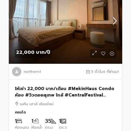
22,000 บาท
/ปี
northern1
5 ชั่วโมง ที่ผ่านมา
ให้เช่า 22,000 บาท/เดือน #MekinHaus Condo
ห้อง #วิวดอยสุเทพ ใกล้ #CentralFestival
#เฟอร์นิเจอร์และเครื่องใช้ไฟฟ้าครบ พร้อมเข้าอยู่
เมคิน เฮาส์ เชียงใหม่
คอนโด
1
1
35
1
ห้องนอน
ห้องน้ำ
ตร.ม.
ตร.ว.