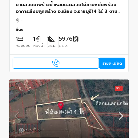
ขายสวนมะพร้าวน้ำหอมและสวนไผ่ซางหม่นพร้อม
อาคารสิ่งปลูกสร้าง อ.เมือง จ.ราชบุรี14 ไร่ 3 งาน
76 ตรว.
-
ที่ดิน
1
1
1
5976
ห้องนอน
ห้องน้ำ
ตร.ม.
ตร.ว.
รายละเอียด
ขาย