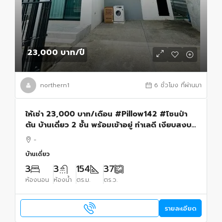
23,000 บาท
/ปี
northern1
6 ชั่วโมง ที่ผ่านมา
ให้เช่า 23,000 บาท/เดือน #Pillow142 #โซนป่า
ตัน บ้านเดี่ยว 2 ชั้น พร้อมเข้าอยู่ ทำเลดี เงียบสงบ
เดินทางสะดวก พร้อมเข้าอยู่
-
บ้านเดี่ยว
3
3
154
37
ห้องนอน
ห้องน้ำ
ตร.ม.
ตร.ว.
รายละเอียด