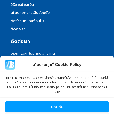
วิธีการชำระเงิน
นโยบายความเป็นส่วนตัว
ข้อกำหนดและเงื่อนไข
ติดต่อเรา
ติดต่อเรา
บริษัท เบสท์โฮมคอนโด จำกัด
101/399 หมู่ 7 แขวงลําผักชี เขตหนองจอก
นโยบายคุกกี้ Cookie Policy
กรุงเทพมหานคร 10530
info@besthomecondo.com
BESTHOMECONDO.COM มีการใช้งานเทคโนโลยีคุกกี้ หรือเทคโนโลยีอื่นที่มี
ลักษณะใกล้เคียงกันกับคุกกี้บนเว็บไซต์ของเรา โปรดศึกษานโยบายการใช้คุกกี้
และนโยบายความเป็นส่วนตัวของข้อมูล ก่อนใช้บริการเว็บไซต์ ได้ที่ลิงค์ด้าน
ล่าง
© Copyright 2024 BESTHOMECONDO CO., LTD. - All rights
ยอมรับ
reserved