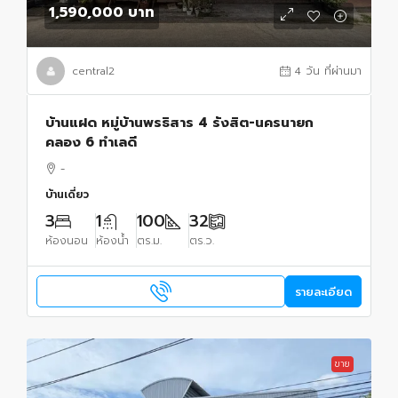
1,590,000 บาท
central2
4 วัน ที่ผ่านมา
บ้านแฝด หมู่บ้านพรธิสาร 4 รังสิต-นครนายก
คลอง 6 ทำเลดี
-
บ้านเดี่ยว
3
1
100
32
ห้องนอน
ห้องน้ำ
ตร.ม.
ตร.ว.
รายละเอียด
ขาย