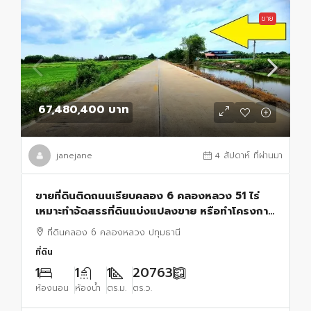
ขาย
67,480,400 บาท
janejane
4 สัปดาห์ ที่ผ่านมา
ขายที่ดินติดถนนเรียบคลอง 6 คลองหลวง 51 ไร่
เหมาะทำจัดสรรที่ดินแบ่งแปลงขาย หรือทำโครงการ
บ้าน ทำการเกษตร ซื้อเก็บไว้ได้
ที่ดินคลอง 6 คลองหลวง ปทุมธานี
ที่ดิน
1
1
1
20763
ห้องนอน
ห้องน้ำ
ตร.ม.
ตร.ว.