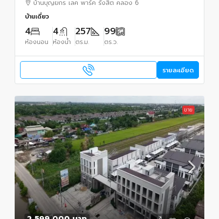
บ้านบุญยกร เลค พาร์ค รังสิต คลอง 6
บ้านเดี่ยว
4
4
257
99
ห้องนอน
ห้องน้ำ
ตร.ม.
ตร.ว.
รายละเอียด
ขาย