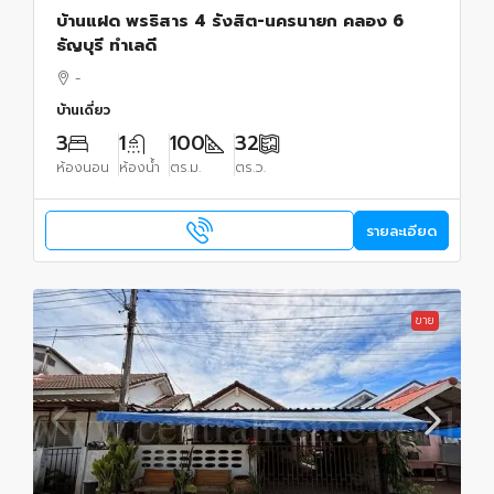
บ้านแฝด พรธิสาร 4 รังสิต-นครนายก คลอง 6
ธัญบุรี ทำเลดี
-
บ้านเดี่ยว
3
1
100
32
ห้องนอน
ห้องน้ำ
ตร.ม.
ตร.ว.
รายละเอียด
ขาย