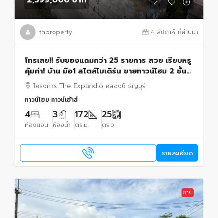
2,599,000 บาท
thproperty
4 สัปดาห์ ที่ผ่านมา
โทรเลย!! รับของแถมกว่า 25 รายการ สวย เรียบหรู
คุ้มค่า! บ้าน มือ1 สไตล์โมเดิร์น ขายทาวน์โฮม 2 ชั้น
โครงการ Expandio คลอง 6 ทำเลดี
โครงการ The Expandio คลอง6 ธัญบุรี
ทาวน์โฮม ทาวน์เฮ้าส์
4
3
172
25
ห้องนอน
ห้องน้ำ
ตร.ม.
ตร.ว.
รายละเอียด
ขาย