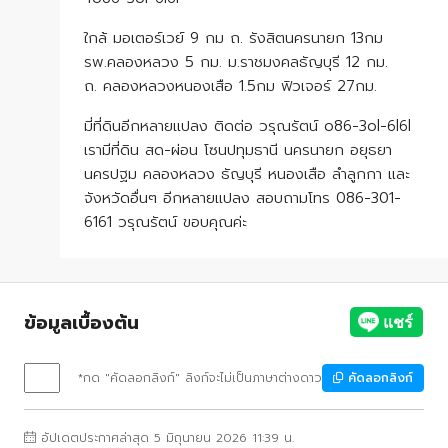
ใกล้ มอเตอร์เวย์ 9 กม ถ. รังสิตนครนายก 13กม
รพ.คลองหลวง 5 กม. ม.ราชมงคลธัญบุรี 12 กม.
ถ. คลองหลวงหนองเสือ 1.5กม ฟิวเจอร์ 27กม.
มี่ที่ดินอีกหลายแปลง ติดต่อ วรุณรัตน์ o86-3ol-6l6l
เรามีที่ดิน สด-ผ่อน โซนปทุมธานี นครนายก อยุธยา
นครปฐม คลองหลวง ธัญบุรี หนองเสือ ลำลูกกา และ
จังหวัดอื่นๆ อีกหลายแปลง สอบถามโทร 086-301-
6161 วรุณรัตน์ ขอบคุณค่ะ
ข้อมูลเบื้องต้น
*กด "คัดลอกลิงก์" ลิงก์จะไม่เป็นภาษาต่างดาว
คัดลอกลิงก์
อัปเดตประกาศล่าสุด 5 มิถุนายน 2026 11:39 น.