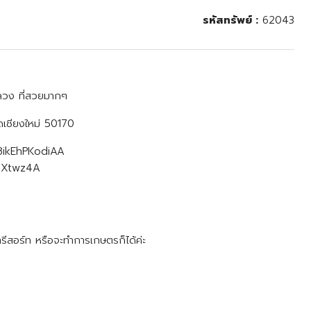
รหัสทรัพย์ :
62043
หลวง ที่สวยมากๆ
ัดเชียงใหม่ 50170
g8ikEhPKodiAA
6RXtwz4A
รีสอร์ท หรือจะทำการเกษตรก็ได้ค่ะ