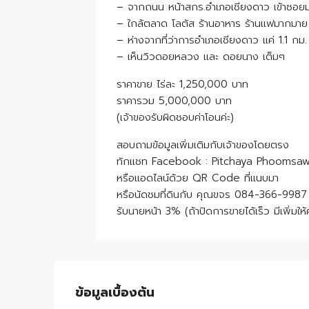
– จากถนน หน้าสกร.อำเภอเชียงดาว เข้าซอยม
– ใกล้ตลาด โลตัส ร้านอาหาร ร้านแฟมากมาย 
– ห่างจากที่ว่าการอำเภอเชียงดาว แค่ 1.1 กม.
– เห็นวิวดอยหลวง และ ดอยนาง เต็มๆ
ราคาขาย ไร่ละ 1,250,000 บาท
ราคารวม 5,000,000 บาท
(เจ้าของรับผิดชอบค่าโอนค่ะ)
สอบถามข้อมูลเพิ่มเติมกับเจ้าของโดยตรง
ทักแชท Facebook : Pitchaya Phoomsawa
หรือแอดไลน์ด้วย QR Code ที่แนบมา
หรือนัดชมที่ดินกับ คุณขจร 084-366-9987
รับนายหน้า 3% (ถ้าปิดการขายได้เร็ว มีเพิ่มให้ค
ข้อมูลเบื้องต้น