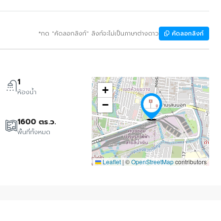
*กด "คัดลอกลิงก์" ลิงก์จะไม่เป็นภาษาต่างดาว
คัดลอกลิงก์
1
+
ห้องน้ำ
−
1600 ตร.ว.
พื้นที่ทั้งหมด
Leaflet
|
©
OpenStreetMap
contributors