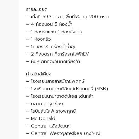
รายละเอียด
– เนื้อที่ 59.3 ตร.ม. พื้นที่ใช้สอย 200 ตร.ม
– 4 ห้องนอน 5 ห้องน้ำ
– 1 ห้องรับแขก 1 ห้องนั่งเล่น
– 1 ห้องครัว
– 5 แอร์ 3 เครื่องทำน้ำอุ่น
– 2 ที่จอดรถ ที่ชาร์จรถไฟฟ้าEV
– หันหน้าทิศตะวันตกเฉียงใต้
ทำเลใกล้เคียง
– โรงเรียนสารสาสน์ราชพฤกษ์
– โรงเรียนนานาชาติสิงคโปร์นนทบุรี (SISB）
– โรงเรียนนานาชาติดีบีเอส เด่นหล้า
– ตลาด ส รุ่งเรือง
– โรบินสันไลฟ์ ราชพฤกษ์
– Mc Donald
– Central แจ้งวัฒนะ:
– Central Westgate:Ikea บางใหญ่