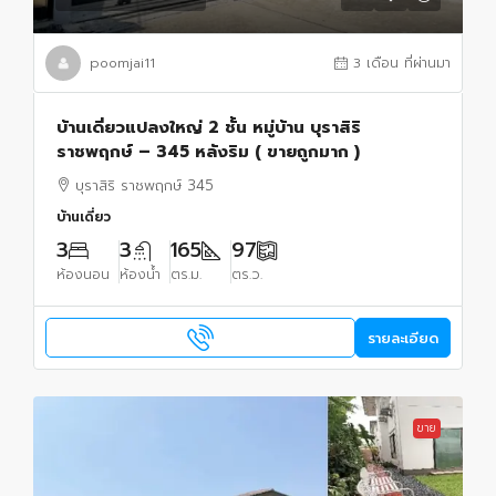
poomjai11
3 เดือน ที่ผ่านมา
บ้านเดี่ยวแปลงใหญ่ 2 ชั้น หมู่บ้าน บุราสิริ
ราชพฤกษ์ – 345 หลังริม ( ขายถูกมาก )
บุราสิริ ราชพฤกษ์ 345
บ้านเดี่ยว
3
3
165
97
ห้องนอน
ห้องน้ำ
ตร.ม.
ตร.ว.
รายละเอียด
ขาย