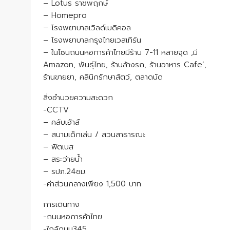
– Lotus ราชพฤกษ์
– Homepro
– โรงพยาบาลเวิลด์เมดิคอล
– โรงพยาบาลกรุงไทยเวสเทิร์น
– ในโซนถนนหอการค้าไทยมีร้าน 7-11 หลายจุด ,มี
Amazon, พันธุ์ไทย, ร้านล้างรถ, ร้านอาหาร Cafe’,
ร้านขายยา, คลินิกรักษาสัตว์, ตลาดนัด
สิ่งอำนวยความสะดวก
-CCTV
– คลับเฮ้าส์
– สนามเด็กเล่น / สวนสาธารณะ
– ฟิตเนส
– สระว่ายน้ำ
– รปภ.24ชม.
-ค่าส่วนกลางเพียง 1,500 บาท
การเดินทาง
-ถนนหอการค้าไทย
-ใกล้ถนน345