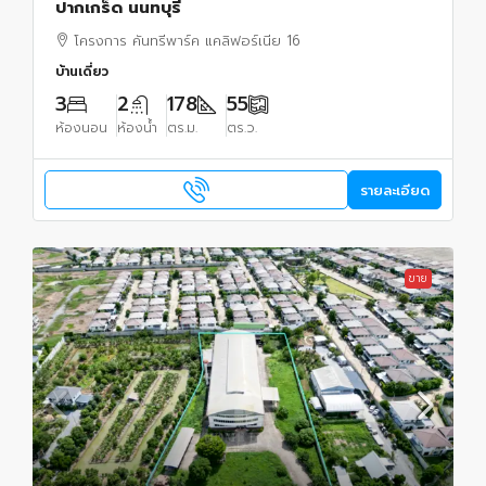
ปากเกร็ด นนทบุรี
โครงการ คันทรีพาร์ค แคลิฟอร์เนีย 16
บ้านเดี่ยว
3
2
178
55
ห้องนอน
ห้องน้ำ
ตร.ม.
ตร.ว.
รายละเอียด
ขาย