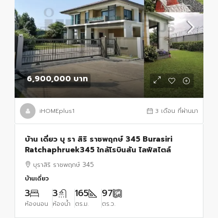
6,900,000 บาท
iHOMEplus1
3 เดือน ที่ผ่านมา
บ้าน เดี่ยว บุ รา สิริ ราชพฤกษ์ 345 Burasiri
Ratchaphruek345 ใกล้โรบินสัน ไลฟ์สไตล์
บุราสิริ ราชพฤกษ์ 345
บ้านเดี่ยว
3
3
165
97
ห้องนอน
ห้องน้ำ
ตร.ม.
ตร.ว.