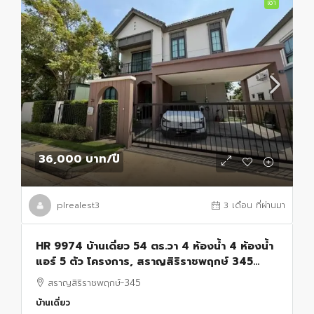
เช่า
36,000 บาท
/ปี
plrealest3
3 เดือน ที่ผ่านมา
HR 9974 บ้านเดี่ยว 54 ตร.วา 4 ห้องน้ำ 4 ห้องน้ำ
แอร์ 5 ตัว โครงการ, สราญสิริราชพฤกษ์ 345
ปากเกร็ด นนทบุรี เฟอร์นิเจอร์ครบ
สราญสิริราชพฤกษ์-345
บ้านเดี่ยว