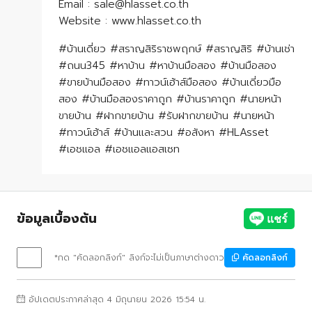
Email : sale@hlasset.co.th
Website : www.hlasset.co.th
#บ้านเดี่ยว #สราญสิริราชพฤกษ์ #สราญสิริ #บ้านเช่า
#ถนน345 #หาบ้าน #หาบ้านมือสอง #บ้านมือสอง
#ขายบ้านมือสอง #ทาวน์เฮ้าส์มือสอง #บ้านเดี่ยวมือ
สอง #บ้านมือสองราคาถูก #บ้านราคาถูก #นายหน้า
ขายบ้าน #ฝากขายบ้าน #รับฝากขายบ้าน #นายหน้า
#ทาวน์เฮ้าส์ #บ้านเเละสวน #อสังหา #HLAsset
#เอชแอล #เอชแอลแอสเซท
ข้อมูลเบื้องต้น
*กด "คัดลอกลิงก์" ลิงก์จะไม่เป็นภาษาต่างดาว
คัดลอกลิงก์
อัปเดตประกาศล่าสุด 4 มิถุนายน 2026 15:54 น.