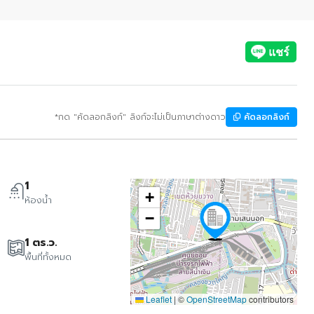
*กด "คัดลอกลิงก์" ลิงก์จะไม่เป็นภาษาต่างดาว
คัดลอกลิงก์
1
+
ห้องน้ำ
−
1 ตร.ว.
พื้นที่ทั้งหมด
Leaflet
|
©
OpenStreetMap
contributors