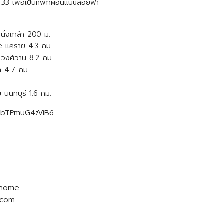
 เพื่อเป็นที่พักผ่อนแบบลอยฟ้า
ั่งเกล้า 200 ม.
de แคราย 4.3 กม.
มวงศ์วาน 8.2 กม.
ท์ 4.7 กม.
 นนทบุรี 1.6 กม.
VnUbTPmuG4zViB6
741
ral_home
il.com