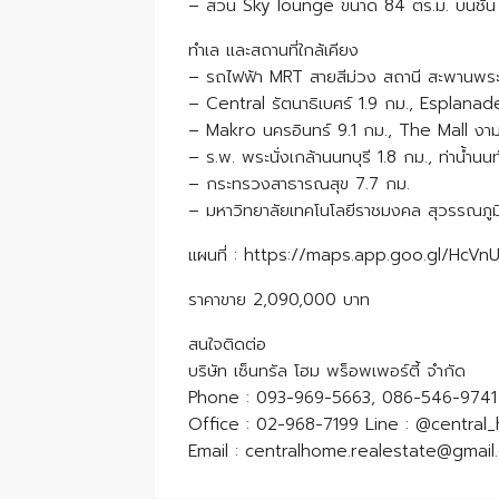
– สวน Sky lounge ขนาด 84 ตร.ม. บนชั้น 33
ทำเล และสถานที่ใกล้เคียง
– รถไฟฟ้า MRT สายสีม่วง สถานี สะพานพระน
– Central รัตนาธิเบศร์ 1.9 กม., Esplana
– Makro นครอินทร์ 9.1 กม., The Mall งา
– ร.พ. พระนั่งเกล้านนทบุรี 1.8 กม., ท่าน้ำนน
– กระทรวงสาธารณสุข 7.7 กม.
– มหาวิทยาลัยเทคโนโลยีราชมงคล สุวรรณภูมิ
แผนที่ : https://maps.app.goo.gl/Hc
ราคาขาย 2,090,000 บาท
สนใจติดต่อ
บริษัท เซ็นทรัล โฮม พร็อพเพอร์ตี้ จำกัด
Phone : 093-969-5663, 086-546-9
Office : 02-968-7199 Line : @cent
​​​​​​​Email : centralhome.realestate@gma