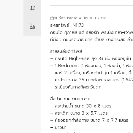
วันที่ลงประกาศ 4 มิถุนายน 2026
รหัสทรัพย์ N1173
คอนโด ศุภาลัย ซิตี้ รีสอร์ท พระนั่งเกล้า-เจ
ที่ตั้ง : ถนนรัตนาธิเบศร์ ตำบล บางกระสอ อำ
รายละเอียดทรัพย์
– คอนโด High-Rise สูง 33 ชั้น ห้องอยู่ชั้น
– 1 Bedroom (1 ห้องนอน, 1 ห้องน้ำ, 1 ห้องเ
– แอร์ 2 เครื่อง, เครื่องทำน้ำอุ่น 1 เครื่อง, บิ้
– ค่าส่วนกลาง 35 บาทต่อตารางเมตร (1,642
– ระเบียงหันทางทิศตะวันตก
สิ่งอำนวยความสะดวก
– สระว่ายน้ำ ขนาด 30 x 8 เมตร
– สระเด็ก ขนาด 3 x 5.7 เมตร
– ห้องออกกำลังกาย ขนาด 7 x 7.7 เมตร
– ซาวน่า