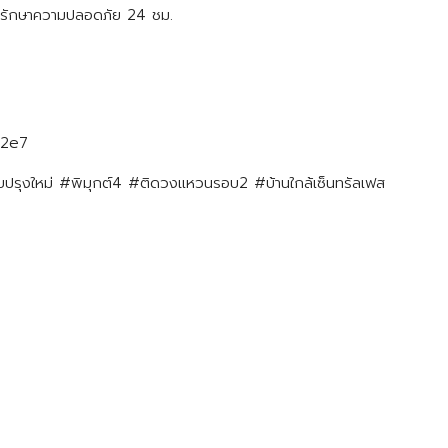
บรักษาความปลอดภัย 24 ชม.
z2e7
ปรับปรุงใหม่ #พิมุกต์4 #ติดวงแหวนรอบ2 #บ้านใกล้เซ็นทรัลเฟส