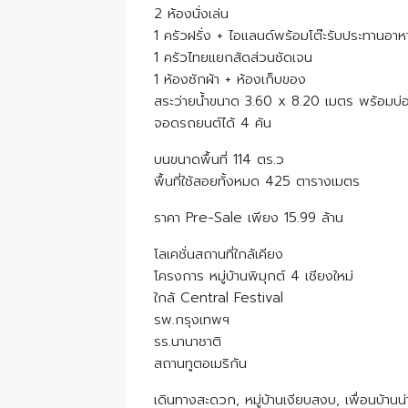
2 ห้องนั่งเล่น
1 ครัวฝรั่ง + ไอแลนด์พร้อมโต๊ะรับประทานอาห
1 ครัวไทยแยกสัดส่วนชัดเจน
1 ห้องซักผ้า + ห้องเก็บของ
สระว่ายน้ำขนาด 3.60 x 8.20 เมตร พร้อมบ่อจ
จอดรถยนต์ได้ 4 คัน
บนขนาดพื้นที่ 114 ตร.ว
พื้นที่ใช้สอยทั้งหมด 425 ตารางเมตร
ราคา Pre-Sale เพียง 15.99 ล้าน
โลเคชั่นสถานที่ใกล้เคียง
โครงการ หมู่บ้านพิมุกต์ 4 เชียงใหม่
ใกล้ Central Festival
รพ.กรุงเทพฯ
รร.นานาชาติ
สถานทูตอเมริกัน
เดินทางสะดวก, หมู่บ้านเงียบสงบ, เพื่อนบ้านน่