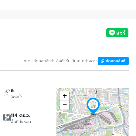
*กด "คัดลอกลิงก์" ลิงก์จะไม่เป็นภาษาต่างดาว
คัดลอกลิงก์
6
+
ห้องน้ำ
−
114 ตร.ว.
พื้นที่ทั้งหมด