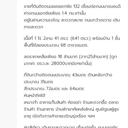
ขายที่ดินติดถนนซอยเอกชัย 132 เชื่อมต่อถนนบางบอน5
ห่างถนนเอกชัยเพียง 1.4 กม.เท่านั้น
อยู่ในย่านความเจริญ สะดวกสบาย ถนนกว้างขวาง เดิน
ทางสะดวก
เนื้อที่ 1 ไร่ 2งาน 41 ตรว. (641 ตรว.) พร้อมบ้าน 1 ชั้น
พื้นที่ใช้สอยประมาณ 68 ตารางเมตร
ลดราคาเหลือเพียง 18 ล้านบาท (จาก25ล้านบาท) (ถูก
มากค่ะ ตรว.ละ 28000บาทนิดๆเท่านั้น)
ที่ดินกว้างติดถนนประมาณ 43เมตร ด้านหลังกว้าง
ประมาณ 31เมตร
ลึกประมาณ 72เมตร และ 64เมตร
หันหน้าทิศใต้
เหมาะทำ อาคารเก็บสินค้า ห้องเช่า ร้านสะดวกซื้อ ตลาด
ร้านค้า ร้านอาหาร บ้านพักอาศัยหลังใหญ่ ศูนย์ดูแลผู้สูง
อายุ เปิดกิจการค้าขายเจริญรุ่งเรือง ฯลฯ
ผังสีเขียว เดินทางสะดวกมาก เชื่อมต่อทั้ง ถนนเอกชัย