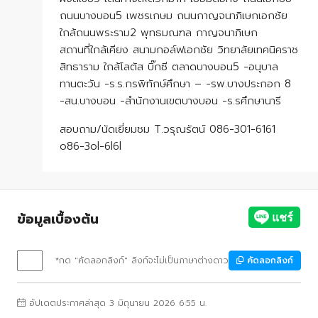
ถนนบางบอน5 เพชรเกษม ถนนกาญจนาภิเษกเอกชัย
ใกล้ถนนพระราม2 พุทธมณฑล กาญจนาภิเษก
สถานที่ใกล้เคียง สนามกอล์ฟเอกชัย วิทยาลัยเทคนิคราช
สิทธาราม ใกล้โลตัส บิ๊กซี ตลาดบางบอน5 -อนุบาล
ทานตะวัน -ร.ร.กรพิทักษ์ศึกษา – -รพ.บางประกอก 8
-สน.บางบอน -สำนักงานเขตบางบอน -ร.รศึกษานารี
สอบถาม/นัดเยี่ยมชม T.วรุณรัตน์ 086-301-6161
o86-3ol-6l6l
ข้อมูลเบื้องต้น
*กด "คัดลอกลิงก์" ลิงก์จะไม่เป็นภาษาต่างดาว
คัดลอกลิงก์
อัปเดตประกาศล่าสุด 3 มิถุนายน 2026 6:55 น.