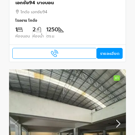
เอกชัย94 บางบอน
โกดัง เอกชัย94
โรงงาน โกดัง
1
2
1250
ห้องนอน
ห้องน้ำ
ตร.ม.
รายละเอียด
เช่า