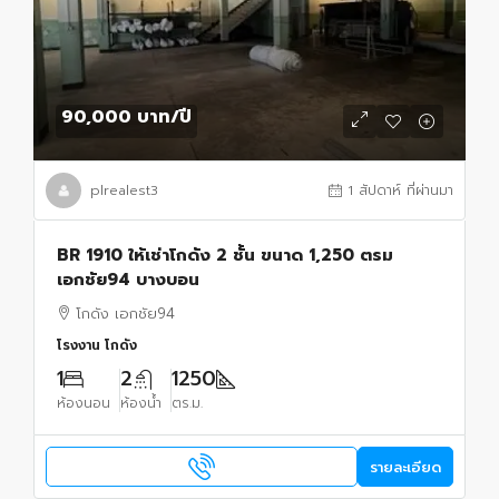
90,000 บาท
/ปี
plrealest3
1 สัปดาห์ ที่ผ่านมา
BR 1910 ให้เช่าโกดัง 2 ชั้น ขนาด 1,250 ตรม
เอกชัย94 บางบอน
โกดัง เอกชัย94
โรงงาน โกดัง
1
2
1250
ห้องนอน
ห้องน้ำ
ตร.ม.
รายละเอียด